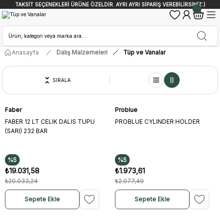
TAKSİT SEÇENEKLERİ ÜRÜNE ÖZELDİR. AYRI AYRI SİPARİŞ VEREBİLİRSİNİZ:)
Anasayfa
Dalış Malzemeleri
Tüp ve Vanalar
SIRALA
Faber
Problue
FABER 12 LT CELIK DALIS TUPU
PROBLUE CYLINDER HOLDER
(SARI) 232 BAR
%5
%5
₺19.031,58
₺1.973,61
₺20.033,24
₺2.077,49
Sepete Ekle
Sepete Ekle