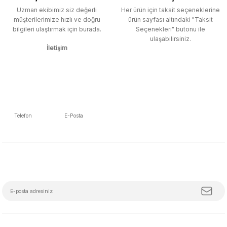
Uzman ekibimiz siz değerli
Her ürün için taksit seçeneklerine
müşterilerimize hızlı ve doğru
ürün sayfası altındaki "Taksit
bilgileri ulaştırmak için burada.
Seçenekleri" butonu ile
ulaşabilirsiniz.
İletişim
Telefon
E-Posta
5392223653
info@mudemu.com
E-Bülten Aboneliği
Tüm trendleri, iş birliklerini ve özel kampanyaları keşfetmeye hazır ol!