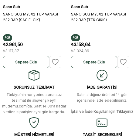
Sano Sub
Sano Sub
SANO SUB M25X2 TUP VANASI
SANO SUB M25X2 TUP VANASI
232 BAR (SAG ELCIK)
232 BAR (TEK CIKIS)
%5
%5
₺2.961,50
₺3.158,64
₺3.117,37
₺3.324,89
Sepete Ekle
Sepete Ekle
SORUNSUZ TESLİMAT
İADE GARANTİSİ
Türkiye’nin her yerine sorunsuz
Satın aldığınız ürünleri 14 gün
teslimat ile alışveriş keyfi
içerisinde iade edebilirsiniz.
mudemu.com’da. Saat 14.00'a kadar
İptal ve İade Koşulları için Tıklayınız
verilen siparişler aynı gün kargoda.
MÜŞTERİ HİZMETLERİ
TAKSİT SEÇENEKLERİ