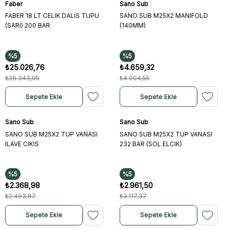
Faber
Sano Sub
FABER 18 LT CELIK DALIS TUPU
SANO SUB M25X2 MANIFOLD
(SARI) 200 BAR
(140MM)
%5
%5
₺25.026,76
₺4.659,32
₺26.343,95
₺4.904,55
Sepete Ekle
Sepete Ekle
Sano Sub
Sano Sub
SANO SUB M25X2 TUP VANASI
SANO SUB M25X2 TUP VANASI
ILAVE CIKIS
232 BAR (SOL ELCIK)
%5
%5
₺2.368,98
₺2.961,50
₺2.493,67
₺3.117,37
Sepete Ekle
Sepete Ekle