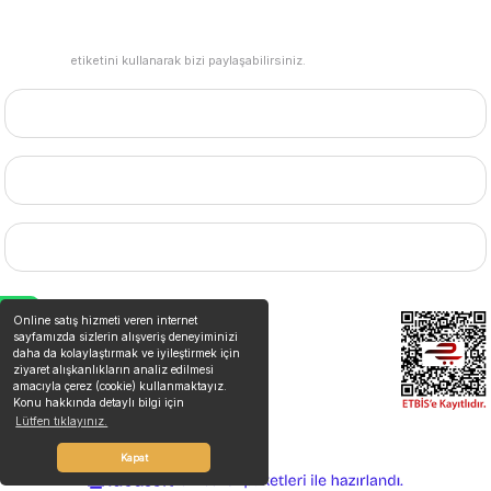
#mudemu
etiketini kullanarak bizi paylaşabilirsiniz.
HESABIM
BİZE ULAŞIN
MARKALAR
WhatsApp Destek
Online satış hizmeti veren internet
sayfamızda sizlerin alışveriş deneyiminizi
daha da kolaylaştırmak ve iyileştirmek için
ziyaret alışkanlıkların analiz edilmesi
amacıyla çerez (cookie) kullanmaktayız.
Konu hakkında detaylı bilgi için
Lütfen tıklayınız.
©2026 Tüm Hakları Saklıdır. Kredi kartı bilgileriniz 256bit SSL sertifikası ile
korunmaktadır.
Kapat
ideasoft
ile
e-