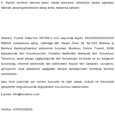
9. Kişisel verilerin kanuna aykırı olarak işlenmesi sebebiyle zarara uğraması
hâlinde zararıngiderilmesini talep etme, haklarına sahiptir.
İstanbul Ticaret Odası’nın 195758-5 sicil sayısında kayıtlı, 6550910554000001
MERSİS numarasına sahip, Caferağa Mh. Neşet Ömer Sk. No:1/20 Kadıköy İş
Merkezi Kadıköy/İstanbul adresinde bulunan Mudemu Online Ticaret, KVKK
kapsamında Veri Sorumlusu’dur. Firmamız tarafından atanacak Veri Sorumlusu
Temsilcisi, yasal altyapı sağlandığında Veri Sorumluları Sicilinde ve bu belgenin
bulunduğu internet adresinde ilan edilecektir. Kişisel Veri Sahipleri, sorularını,
görüşlerini veya taleplerini aşağıdaki iletişim kanallarından herhangi birisine
yöneltebilir:
İşbu form üzerinde yer verilen hususlar ile ilgili olarak, hukuki ve teknolojik
gelişmeler doğrultusunda değişiklikler söz konusu olabilecektir.
E.posta: info@mudemu.com
Telefon: 02163308295