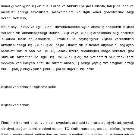
Kamu güvenliğine ilişkin hususlarda ve hukuki uyuşmazlıklarda, talep halinde ve
mevzuat gereği savcılıklara, mahkemelere ve ilgili kamu görevlilerine bilgi
verebilmek için;
6698 sayılı KVKK ve ilgili ikincil düzenlemelereuygun olarak işlenecektir. Kişisel
verilerinizin aktarılabileceği üçüncü kişi veya kuruluşlarhakkında bilgilendirme
Yukarıda belirtilen amaçlarla, Firmamız ile paylaştığınız kişisel verilerinizin
aktarılabileceği kişi /kuruluşlar; başta Firmamızın e-ticaret altyapısını sağlayan
IdeaSoft Yazılım San. ve Tic. A.Ş. olmak üzere, tedarikçiler, kargo şirketleri gibi
sunulan hizmetler ile ilgili kişi ve kuruluşlar, faaliyetlerimizi yürütmeküzere
ve/veya Veri İşleyen sıfatı ile hizmet alınan, iş birliği yaptığımız program ortağı
kuruluşları, yurtiçi / yurtdışıkuruluşlar ve diğer 3. kişilerdir.
Kişisel verilerinizin toplanma şekli
Kişisel verileriniz,
Firmamız internet sitesi ve mobil uygulamalarındaki formlar aracılığıyla ad, soyad,
cinsiyet, doğum tarihi, medeni durum, TC kimlik numarası, adres, telefon, iş veya
özel e-posta adresi, eğitim durumu, konum verileri gibi bilgiler ile; kullanıcı adı ve