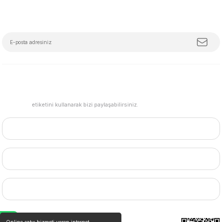
E-Bülten Aboneliği
Tüm trendleri, iş birliklerini ve özel kampanyaları keşfetmeye hazır ol!
#mudemu
etiketini kullanarak bizi paylaşabilirsiniz.
HESABIM
BİZE ULAŞIN
MARKALAR
Online satış hizmeti veren internet