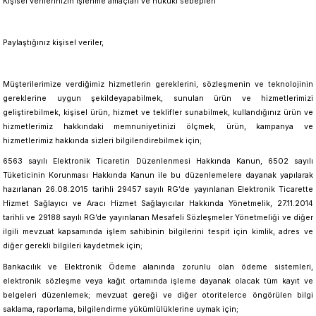
Kişisel verilerinizin işlenme amaçları ve hukuki sebepleri
Paylaştığınız kişisel veriler,
Müşterilerimize verdiğimiz hizmetlerin gereklerini, sözleşmenin ve teknolojinin
gereklerine uygun şekildeyapabilmek, sunulan ürün ve hizmetlerimizi
geliştirebilmek, kişisel ürün, hizmet ve teklifler sunabilmek, kullandığınız ürün ve
hizmetlerimiz hakkındaki memnuniyetinizi ölçmek, ürün, kampanya ve
hizmetlerimiz hakkında sizleri bilgilendirebilmek için;
6563 sayılı Elektronik Ticaretin Düzenlenmesi Hakkında Kanun, 6502 sayılı
Tüketicinin Korunması Hakkında Kanun ile bu düzenlemelere dayanak yapılarak
hazırlanan 26.08.2015 tarihli 29457 sayılı RG’de yayınlanan Elektronik Ticarette
Hizmet Sağlayıcı ve Aracı Hizmet Sağlayıcılar Hakkında Yönetmelik, 27.11.2014
tarihli ve 29188 sayılı RG’de yayınlanan Mesafeli Sözleşmeler Yönetmeliği ve diğer
ilgili mevzuat kapsamında işlem sahibinin bilgilerini tespit için kimlik, adres ve
diğer gerekli bilgileri kaydetmek için;
Bankacılık ve Elektronik Ödeme alanında zorunlu olan ödeme sistemleri,
elektronik sözleşme veya kağıt ortamında işleme dayanak olacak tüm kayıt ve
belgeleri düzenlemek; mevzuat gereği ve diğer otoritelerce öngörülen bilgi
saklama, raporlama, bilgilendirme yükümlülüklerine uymak için;