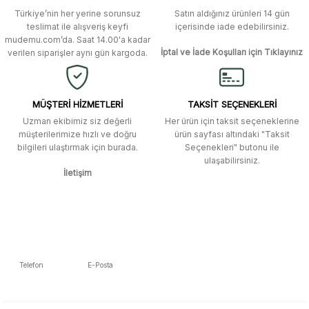
Türkiye’nin her yerine sorunsuz
Satın aldığınız ürünleri 14 gün
teslimat ile alışveriş keyfi
içerisinde iade edebilirsiniz.
mudemu.com’da. Saat 14.00'a kadar
İptal ve İade Koşulları için Tıklayınız
verilen siparişler aynı gün kargoda.
MÜŞTERİ HİZMETLERİ
TAKSİT SEÇENEKLERİ
Uzman ekibimiz siz değerli
Her ürün için taksit seçeneklerine
müşterilerimize hızlı ve doğru
ürün sayfası altındaki "Taksit
bilgileri ulaştırmak için burada.
Seçenekleri" butonu ile
ulaşabilirsiniz.
İletişim
Telefon
E-Posta
5392223653
info@mudemu.com