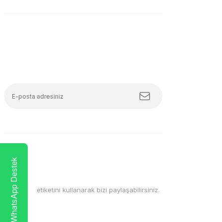
E-Bülten Aboneliği
Tüm trendleri, iş birliklerini ve özel kampanyaları
keşfetmeye hazır ol!
WhatsApp Destek
#mudemu
etiketini kullanarak bizi paylaşabilirsiniz.