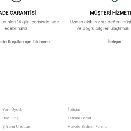
ADE GARANTİSİ
MÜŞTERİ HİZMET
z ürünleri 14 gün içerisinde iade
Uzman ekibimiz siz değerli müşte
edebilirsiniz.
ve doğru bilgileri ulaştırmak 
ade Koşulları için Tıklayınız
İletişim
HESABIM
BİZE ULAŞIN
Yeni Üyelik
İletişim
Üye Girişi
İletişim Formu
Şifremi Unuttum
Havale Bildirim Formu