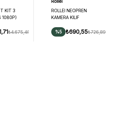
Rollei
ET KIT 3
ROLLEI NEOPREN
S 1080P)
KAMERA KILIF
1,71
₺690,55
₺4.675,48
₺726,89
%5