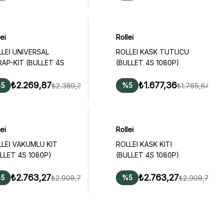
ei
Rollei
LEI UNIVERSAL
ROLLEI KASK TUTUCU
AP-KIT (BULLET 4S
(BULLET 4S 1080P)
0P)
₺2.269,87
₺1.677,36
₺2.389,34
₺1.765,64
5
%5
ei
Rollei
LEI VAKUMLU KIT
ROLLEI KASK KITI
LLET 4S 1080P)
(BULLET 4S 1080P)
₺2.763,27
₺2.763,27
₺2.908,71
₺2.908,71
5
%5