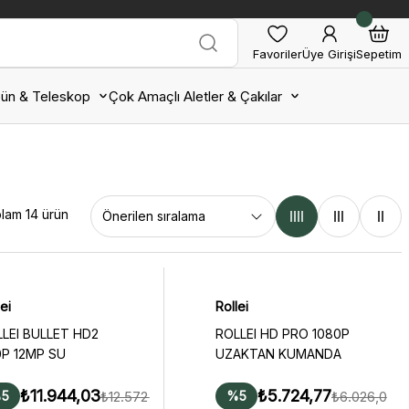
Favoriler
Üye Girişi
Sepetim
ün & Teleskop
Çok Amaçlı Aletler & Çakılar
lam 14 ürün
ei
Rollei
LEI BULLET HD2
ROLLEI HD PRO 1080P
P 12MP SU
UZAKTAN KUMANDA
CIRMEZ KAMERA
₺11.944,03
₺5.724,77
₺12.572,66
₺6.026,08
5
%5