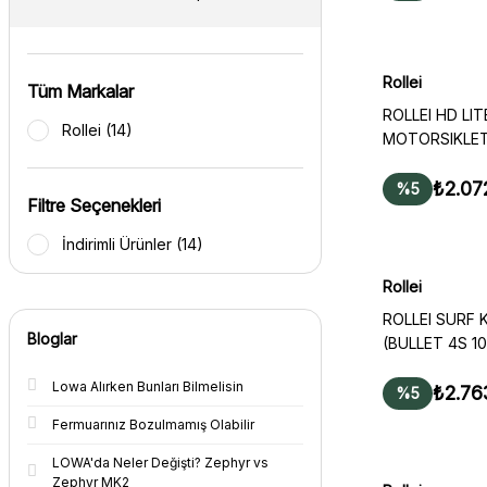
Rollei
Tüm Markalar
ROLLEI HD LIT
Rollei (14)
MOTORSIKLET 
₺2.07
%5
Filtre Seçenekleri
İndirimli Ürünler (14)
Rollei
ROLLEI SURF 
Bloglar
(BULLET 4S 1
Lowa Alırken Bunları Bilmelisin
₺2.76
%5
Fermuarınız Bozulmamış Olabilir
LOWA'da Neler Değişti? Zephyr vs
Zephyr MK2