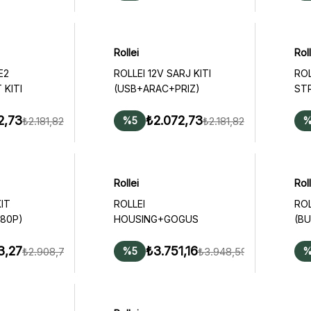
Rollei
Roll
E2
ROLLEI 12V SARJ KITI
ROL
KITI
(USB+ARAC+PRIZ)
STR
108
2,73
₺2.072,73
₺2.181,82
₺2.181,82
%5
%
Rollei
Roll
KIT
ROLLEI
ROL
080P)
HOUSING+GOGUS
(BU
KEMERI (BULLET 4S
3,27
1080P)
₺3.751,16
₺2.908,71
₺3.948,59
%5
%