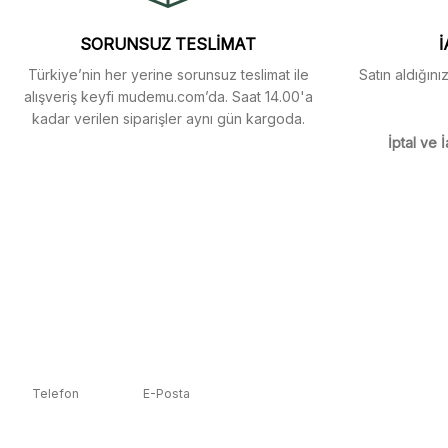
SORUNSUZ TESLİMAT
İ
Türkiye’nin her yerine sorunsuz teslimat ile
Satın aldığını
alışveriş keyfi mudemu.com’da. Saat 14.00'a
kadar verilen siparişler aynı gün kargoda.
İptal ve İ
Telefon
E-Posta
5392223653
info@mudemu.com