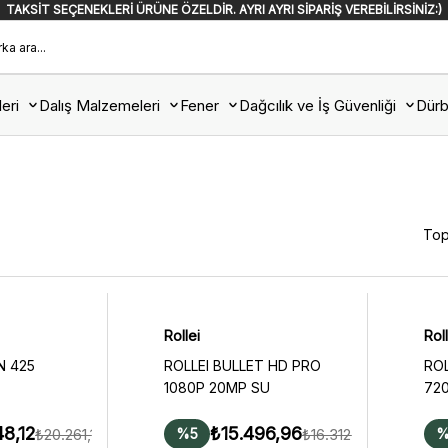
TAKSİT SEÇENEKLERİ ÜRÜNE ÖZELDİR. AYRI AYRI SİPARİŞ VEREBİLİRSİNİZ:)
eri
Dalış Malzemeleri
Fener
Dağcılık ve İş Güvenliği
Dürb
Top
Rollei
Roll
N 425
ROLLEI BULLET HD PRO
ROL
1080P 20MP SU
720
GECIRMEZ KAMERA
GE
48,12
₺15.496,96
₺20.261,18
₺16.312,59
%5
%