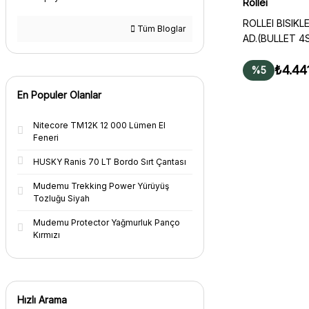
Rollei
ROLLEI BISIKL
Tüm Bloglar
AD.(BULLET 4
₺4.44
%5
En Populer Olanlar
Nitecore TM12K 12 000 Lümen El
Feneri
HUSKY Ranis 70 LT Bordo Sırt Çantası
Mudemu Trekking Power Yürüyüş
Tozluğu Siyah
Mudemu Protector Yağmurluk Panço
Kırmızı
Hızlı Arama