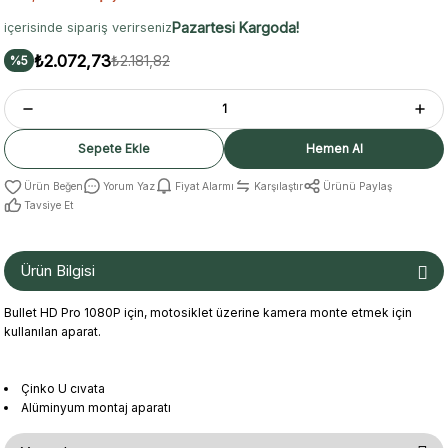
Pazartesi Kargoda!
içerisinde sipariş verirseniz
₺2.072,73
₺2.181,82
%5
Sepete Ekle
Hemen Al
Yorum Yaz
Fiyat Alarmı
Karşılaştır
Ürünü Paylaş
Tavsiye Et
Ürün Bilgisi
Bullet
HD Pro
1080P
için
,
motosiklet üzerine
kamera
monte etmek için
kullanılan aparat.
Çinko
U cıvata
Alüminyum
montaj
aparatı