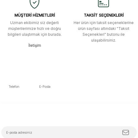
kavela ve diğer ahşap aksesuarları
menü seçeneklerinde bulunmuyor,
spesifik olarak "kavela" terimini
MÜŞTERİ HİZMETLERİ
TAKSİT SEÇENEKLERİ
aratarak bulunabilir.
Uzman ekibimiz siz değerli
Her ürün için taksit seçeneklerine
müşterilerimize hızlı ve doğru
ürün sayfası altındaki "Taksit
M... K... | 12/12/2025
bilgileri ulaştırmak için burada.
Seçenekleri" butonu ile
Gönder
ulaşabilirsiniz.
İletişim
Ben bu kadar hızlı bir teslimat
beklemiyordum. Çok teşekkür
ederim
Fatih Manga | 28/06/2025
Ben bu kadar hızlı bir teslimat
Telefon
E-Posta
beklemiyordum. Çok teşekkür
5392223653
info@mudemu.com
ederim
Fatih Manga | 28/06/2025
E-Bülten Aboneliği
Tüm trendleri, iş birliklerini ve özel kampanyaları keşfetmeye hazır ol!
Ürün ve satıcı arkadaşı tavsiye
ederim