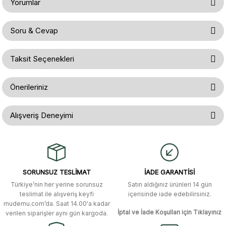
Yorumlar
Soru & Cevap
Bu ürüne ilk yorumu siz yapın!
Taksit Seçenekleri
Ürün hakkında henüz soru sorulmamış.
Yorum Yaz
Önerileriniz
Soru Sor
Bu ürünün fiyat bilgisi, resim, ürün açıklamalarında ve diğer konularda
Alışveriş Deneyimi
yetersiz gördüğünüz noktaları öneri formunu kullanarak tarafımıza
iletebilirsiniz.
Görüş ve önerileriniz için teşekkür ederiz.
Gerçekten çok hızlı ve kolay bir
alışverişti. Ürün bir gün sonra elime
ulaştı. Mağaza yetkilileri oldukça
Ürün resmi kalitesiz, bozuk veya görüntülenemiyor.
özenli ve ilgiliydiler. Tüm sorularıma
SORUNSUZ TESLİMAT
İADE GARANTİSİ
yanıt aldım ve çözüm buldum.
Ürün açıklamasında eksik bilgiler bulunuyor.
Türkiye’nin her yerine sorunsuz
Satın aldığınız ürünleri 14 gün
Ürün bilgilerinde hatalar bulunuyor.
Murat Duman | 17/03/2026
teslimat ile alışveriş keyfi
içerisinde iade edebilirsiniz.
mudemu.com’da. Saat 14.00'a kadar
Ürün fiyatı diğer sitelerden daha pahalı.
İptal ve İade Koşulları için Tıklayınız
verilen siparişler aynı gün kargoda.
Site güvenilir ve kullanışlı, fakat
Bu ürüne benzer farklı alternatifler olmalı.