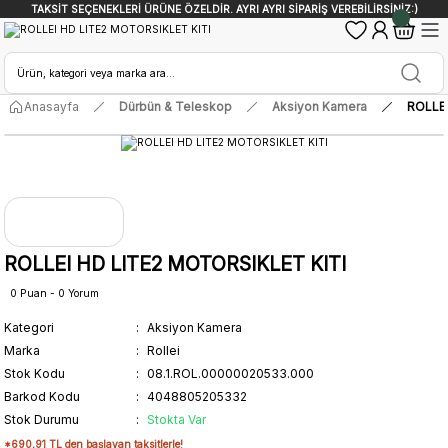
TAKSİT SEÇENEKLERİ ÜRÜNE ÖZELDİR. AYRI AYRI SİPARİŞ VEREBİLİRSİNİZ:)
Anasayfa
Dürbün & Teleskop
Aksiyon Kamera
ROLLEI
ROLLEI HD LITE2 MOTORSIKLET KITI
0 Puan - 0 Yorum
Kategori
Aksiyon Kamera
Marka
Rollei
Stok Kodu
08.1.ROL.00000020533.000
Barkod Kodu
4048805205332
Stok Durumu
Stokta Var
*690,91 TL den başlayan taksitlerle!