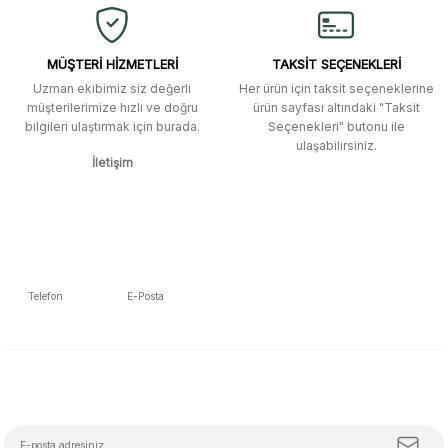
MÜŞTERİ HİZMETLERİ
TAKSİT SEÇENEKLERİ
Uzman ekibimiz siz değerli
Her ürün için taksit seçeneklerine
müşterilerimize hızlı ve doğru
ürün sayfası altındaki "Taksit
bilgileri ulaştırmak için burada.
Seçenekleri" butonu ile
ulaşabilirsiniz.
İletişim
Telefon
E-Posta
5392223653
info@mudemu.com
E-Bülten Aboneliği
Tüm trendleri, iş birliklerini ve özel kampanyaları keşfetmeye hazır ol!