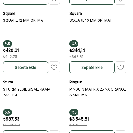
Square
Square
SQUARE 12 MM GRI MAT
SQUARE 10 MM GRİ MAT
%5
%5
₺420,61
₺344,14
₺442,75
₺362,25
Sepete Ekle
Sepete Ekle
Sturm
Pinguin
STURM YESIL SISME KAMP
PINGUIN MATRIX 25 NX ORANGE
YASTIGI
SISME MAT
%5
%5
₺987,53
₺3.545,61
₺1.039,50
₺3.732,22