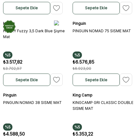
Sepete Ekle
Sepete Ekle
Husky
Pinguin
HUSKY Fuzzy 3,5 Dark Blue Şişme
PINGUIN NOMAD 75 SISME MAT
Mat
%5
%5
₺3.517,82
₺6.576,85
₺3.702,97
₺6.923,00
Sepete Ekle
Sepete Ekle
Pinguin
King Camp
PINGUIN NOMAD 38 SISME MAT
KINGCAMP GRI CLASSIC DOUBLE
SISME MAT
%5
%5
₺4.588,50
₺5.353,22