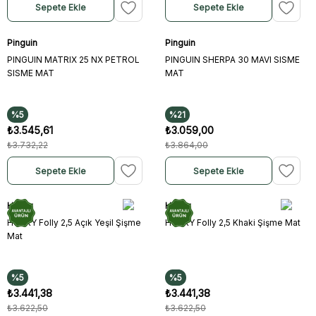
Sepete Ekle
Sepete Ekle
Pinguin
Pinguin
PINGUIN MATRIX 25 NX PETROL
PINGUIN SHERPA 30 MAVI SISME
SISME MAT
MAT
%5
%21
₺3.545,61
₺3.059,00
₺3.732,22
₺3.864,00
Sepete Ekle
Sepete Ekle
Husky
Husky
HUSKY Folly 2,5 Açık Yeşil Şişme
HUSKY Folly 2,5 Khaki Şişme Mat
Mat
%5
%5
₺3.441,38
₺3.441,38
₺3.622,50
₺3.622,50