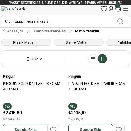
TAKSİT SEÇENEKLERİ ÜRÜNE ÖZELDİR. AYRI AYRI SİPARİŞ VEREBİLİRSİNİZ:)
Anasayfa
Kamp Malzemeleri
Mat & Yataklar
Klasik Matlar
Şişme Matlar
Yatakla
SIRALA
Pinguin
Pinguin
PINGUIN FOLD KATLABILIR FOAM
PINGUIN FOLD KATLABILIR FOAM
ALU MAT
YESIL MAT
%5
%5
₺2.416,80
₺2.105,19
₺2.544,00
₺2.215,99
Sepete Ekle
Sepete Ekle