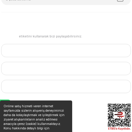
#mudemu
etiketini kullanarak bizi paylaşabilirsiniz.
HESABIM
BİZE ULAŞIN
MARKALAR
WhatsApp Destek
Online satış hizmeti veren internet
sayfamızda sizlerin alışveriş deneyiminizi
daha da kolaylaştırmak ve iyileştirmek için
ziyaret alışkanlıkların analiz edilmesi
amacıyla çerez (cookie) kullanmaktayız.
Konu hakkında detaylı bilgi için