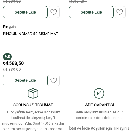
₺4.830,00
₺5.634,97
Sepete Ekle
Sepete Ekle
Pinguin
PINGUIN NOMAD 50 SISME MAT
%5
₺4.588,50
₺4.830,00
Sepete Ekle
SORUNSUZ TESLİMAT
İADE GARANTİSİ
Türkiye’nin her yerine sorunsuz
Satın aldığınız ürünleri 14 gün
teslimat ile alışveriş keyfi
içerisinde iade edebilirsiniz.
mudemu.com’da. Saat 14.00'a kadar
İptal ve İade Koşulları için Tıklayınız
verilen siparişler aynı gün kargoda.