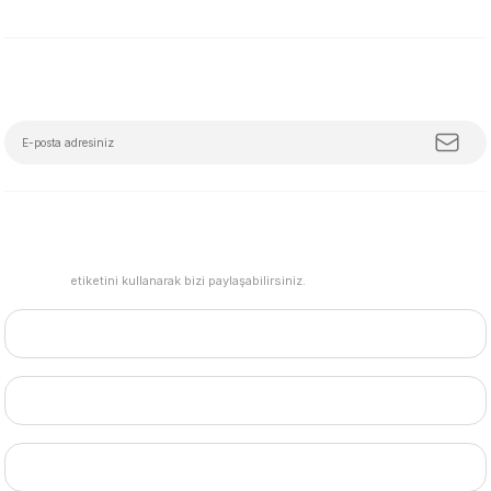
E-Bülten Aboneliği
Tüm trendleri, iş birliklerini ve özel kampanyaları keşfetmeye hazır ol!
#mudemu
etiketini kullanarak bizi paylaşabilirsiniz.
HESABIM
BİZE ULAŞIN
MARKALAR