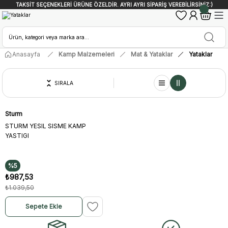
TAKSİT SEÇENEKLERİ ÜRÜNE ÖZELDİR. AYRI AYRI SİPARİŞ VEREBİLİRSİNİZ:)
Anasayfa
Kamp Malzemeleri
Mat & Yataklar
Yataklar
SIRALA
Sturm
STURM YESIL SISME KAMP
YASTIGI
%5
₺987,53
₺1.039,50
Sepete Ekle