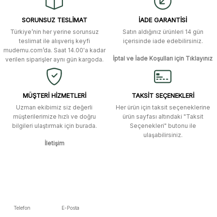
SORUNSUZ TESLİMAT
İADE GARANTİSİ
Türkiye’nin her yerine sorunsuz
Satın aldığınız ürünleri 14 gün
teslimat ile alışveriş keyfi
içerisinde iade edebilirsiniz.
mudemu.com’da. Saat 14.00'a kadar
İptal ve İade Koşulları için Tıklayınız
verilen siparişler aynı gün kargoda.
MÜŞTERİ HİZMETLERİ
TAKSİT SEÇENEKLERİ
Uzman ekibimiz siz değerli
Her ürün için taksit seçeneklerine
müşterilerimize hızlı ve doğru
ürün sayfası altındaki "Taksit
bilgileri ulaştırmak için burada.
Seçenekleri" butonu ile
ulaşabilirsiniz.
İletişim
Telefon
E-Posta
5392223653
info@mudemu.com