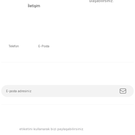
ulaşabilirsiniz.
İletişim
Telefon
E-Posta
5392223653
info@mudemu.com
E-Bülten Aboneliği
Tüm trendleri, iş birliklerini ve özel kampanyaları keşfetmeye hazır ol!
#mudemu
etiketini kullanarak bizi paylaşabilirsiniz.