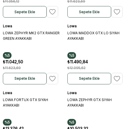
₺11.056,12
₺11.623,69
Sepete Ekle
Sepete Ekle
Lowa
Lowa
LOWA ZEPHYR MK2 GTX RANGER
LOWA MADDOX GTX LO SIYAH
GREEN AYAKKABI
AYAKKABI
%5
%5
₺11.042,50
₺11.490,84
₺11.623,69
₺12.095,62
Sepete Ekle
Sepete Ekle
Lowa
Lowa
LOWA FORTUX GTX SIYAH
LOWA ZEPHYR GTX SIYAH
AYAKKABI
AYAKKABI
%5
%5
₺13.376,42
₺10.503,32