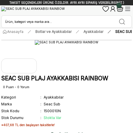
TAKSİT SEÇENEKLERİ ÜRÜNE ÖZELDİR. AYRI AYRI SİPARİŞ VEREBİLİRSİNİZ:)
Anasayfa
Botlar ve Ayakkabılar
Ayakkabılar
SEAC SUB
SEAC SUB PLAJ AYAKKABISI RAINBOW
0 Puan - 0 Yorum
Kategori
Ayakkabılar
Marka
Seac Sub
Stok Kodu
1500010N
Stok Durumu
Stokta Var
*407,68 TL den başlayan taksitlerle!