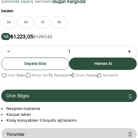
Bugün Kargoda!
içerisinde sipariş verirseniz
beden
36
40
41
45
₺1.223,05
₺1.287,42
%5
Sepete Ekle
Hemen Al
Yorum Yaz
Karşılaştır
Ürünü Paylaş
Tavsiye Et
Ürün Bilgisi
Neopren malzeme
Kauçuk taban
Kolay kuruyabilen 3 boyutlu ağ tasarımı
Yorumlar