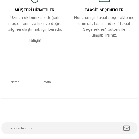
menü seçeneklerinde bulunmuyor,
spesifik olarak "kavela" terimini
MÜŞTERİ HİZMETLERİ
TAKSİT SEÇENEKLERİ
aratarak bulunabilir.
Uzman ekibimiz siz değerli
Her ürün için taksit seçeneklerine
müşterilerimize hızlı ve doğru
ürün sayfası altındaki "Taksit
M... K... | 12/12/2025
bilgileri ulaştırmak için burada.
Seçenekleri" butonu ile
Gönder
ulaşabilirsiniz.
İletişim
Ben bu kadar hızlı bir teslimat
beklemiyordum. Çok teşekkür
ederim
Fatih Manga | 28/06/2025
Ben bu kadar hızlı bir teslimat
Telefon
E-Posta
beklemiyordum. Çok teşekkür
5392223653
info@mudemu.com
ederim
Fatih Manga | 28/06/2025
E-Bülten Aboneliği
Tüm trendleri, iş birliklerini ve özel kampanyaları keşfetmeye hazır ol!
Ürün ve satıcı arkadaşı tavsiye
ederim
Z... S... | 08/05/2025