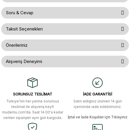
Soru & Cevap
Bu ürüne ilk yorumu siz yapın!
Taksit Seçenekleri
Ürün hakkında henüz soru sorulmamış.
Yorum Yaz
Önerileriniz
Soru Sor
Bu ürünün fiyat bilgisi, resim, ürün açıklamalarında ve diğer konularda
Alışveriş Deneyimi
yetersiz gördüğünüz noktaları öneri formunu kullanarak tarafımıza
iletebilirsiniz.
Görüş ve önerileriniz için teşekkür ederiz.
Gerçekten çok hızlı ve kolay bir
alışverişti. Ürün bir gün sonra elime
ulaştı. Mağaza yetkilileri oldukça
Ürün resmi kalitesiz, bozuk veya görüntülenemiyor.
özenli ve ilgiliydiler. Tüm sorularıma
SORUNSUZ TESLİMAT
İADE GARANTİSİ
yanıt aldım ve çözüm buldum.
Ürün açıklamasında eksik bilgiler bulunuyor.
Türkiye’nin her yerine sorunsuz
Satın aldığınız ürünleri 14 gün
Ürün bilgilerinde hatalar bulunuyor.
Murat Duman | 17/03/2026
teslimat ile alışveriş keyfi
içerisinde iade edebilirsiniz.
mudemu.com’da. Saat 14.00'a kadar
Ürün fiyatı diğer sitelerden daha pahalı.
İptal ve İade Koşulları için Tıklayınız
verilen siparişler aynı gün kargoda.
Site güvenilir ve kullanışlı, fakat
Bu ürüne benzer farklı alternatifler olmalı.
kavela ve diğer ahşap aksesuarları