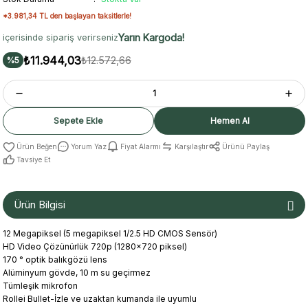
*3.981,34 TL den başlayan taksitlerle!
Yarın Kargoda!
içerisinde sipariş verirseniz
₺11.944,03
₺12.572,66
%5
Sepete Ekle
Hemen Al
Yorum Yaz
Fiyat Alarmı
Karşılaştır
Ürünü Paylaş
Tavsiye Et
Ürün Bilgisi
12
Megapiksel
(
5
megapiksel 1/2.5
HD CMOS Sensör
)
HD Video
Çözünürlük 720p
(
1280x720
piksel
)
170
°
optik
balıkgözü lens
Alüminyum
gövde
,
10
m
su geçirmez
Tümleşik mikrofon
Rollei
Bullet
-
İzle
ve uzaktan kumanda
ile uyumlu