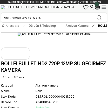
TAKSİT SEÇENEKLERİ ÜRÜNE ÖZELDİR. AYRI AYRI SİPARİŞ VEREBİLİRSİNİZ:)
Anasayfa
Dürbün & Teleskop
Aksiyon Kamera
ROLLE
ROLLEI BULLET HD2 720P 12MP SU GECIRMEZ
KAMERA
0 Puan - 0 Yorum
Kategori
Aksiyon Kamera
Marka
Rollei
Stok Kodu
08.1.ROL.00000040211.000
Barkod Kodu
4048805402113
Stok Durumu
Stokta Var