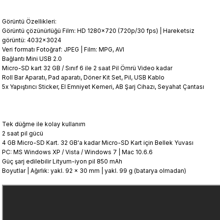
Görüntü Özellikleri:
Görüntü çözünürlüğü
Film
:
HD
1280x720
(
720p/30
fps
)
|
Hareketsiz
görüntü
:
4032x3024
Veri formatı
Fotoğraf
:
JPEG
|
Film
:
MPG
,
AVI
Bağlantı
Mini USB 2.0
Micro-SD kart
32
GB
/
Sınıf
6 ile
2
saat
Pil Ömrü
Video kadar
Roll Bar
Aparatı
,
Pad
aparatı,
Döner
Kit
Set
,
Pil,
USB Kablo
5x
Yapıştırıcı
Sticker
,
El
Emniyet
Kemeri
,
AB
Şarj Cihazı,
Seyahat Çantası
T
ek düğme
ile kolay kullanım
2 saat
pil gücü
4
GB Micro
-
SD Kart.
32 GB'a kadar
Micro
-
SD Kart
için Bellek
Yuvası
PC
:
MS Windows XP
/
Vista / Windows
7
|
Mac
10.6.6
Güç
şarj edilebilir
Lityum
-
iyon pil
850 mAh
Boyutlar |
Ağırlık: yakl.
92
x 30 mm
|
yakl
.
99
g (batarya olmadan
)