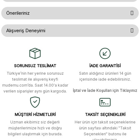
Ürün hakkında henüz soru sorulmamış.
Yorum Yaz
Önerileriniz
Soru Sor
Bu ürünün fiyat bilgisi, resim, ürün açıklamalarında ve diğer konularda
Alışveriş Deneyimi
yetersiz gördüğünüz noktaları öneri formunu kullanarak tarafımıza
iletebilirsiniz.
Görüş ve önerileriniz için teşekkür ederiz.
Gerçekten çok hızlı ve kolay bir
alışverişti. Ürün bir gün sonra elime
ulaştı. Mağaza yetkilileri oldukça
Ürün resmi kalitesiz, bozuk veya görüntülenemiyor.
özenli ve ilgiliydiler. Tüm sorularıma
SORUNSUZ TESLİMAT
İADE GARANTİSİ
yanıt aldım ve çözüm buldum.
Ürün açıklamasında eksik bilgiler bulunuyor.
Türkiye’nin her yerine sorunsuz
Satın aldığınız ürünleri 14 gün
Ürün bilgilerinde hatalar bulunuyor.
Murat Duman | 17/03/2026
teslimat ile alışveriş keyfi
içerisinde iade edebilirsiniz.
mudemu.com’da. Saat 14.00'a kadar
Ürün fiyatı diğer sitelerden daha pahalı.
İptal ve İade Koşulları için Tıklayınız
verilen siparişler aynı gün kargoda.
Site güvenilir ve kullanışlı, fakat
Bu ürüne benzer farklı alternatifler olmalı.
kavela ve diğer ahşap aksesuarları
menü seçeneklerinde bulunmuyor,
spesifik olarak "kavela" terimini
MÜŞTERİ HİZMETLERİ
TAKSİT SEÇENEKLERİ
aratarak bulunabilir.
Uzman ekibimiz siz değerli
Her ürün için taksit seçeneklerine
müşterilerimize hızlı ve doğru
ürün sayfası altındaki "Taksit
M... K... | 12/12/2025
bilgileri ulaştırmak için burada.
Seçenekleri" butonu ile
Gönder
ulaşabilirsiniz.