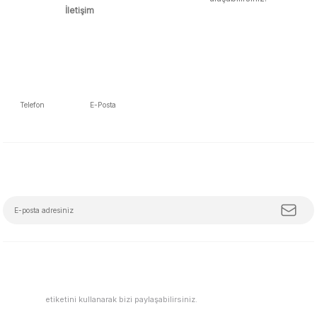
İletişim
Telefon
E-Posta
5392223653
info@mudemu.com
E-Bülten Aboneliği
Tüm trendleri, iş birliklerini ve özel kampanyaları keşfetmeye hazır ol!
#mudemu
etiketini kullanarak bizi paylaşabilirsiniz.