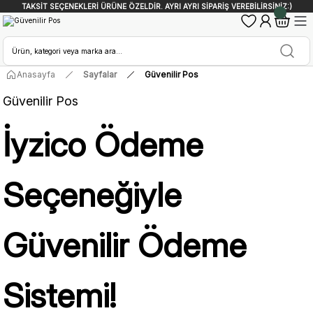
TAKSİT SEÇENEKLERİ ÜRÜNE ÖZELDİR. AYRI AYRI SİPARİŞ VEREBİLİRSİNİZ:)
Anasayfa
Sayfalar
Güvenilir Pos
Güvenilir Pos
İyzico Ödeme
Seçeneğiyle
Güvenilir Ödeme
Sistemi!