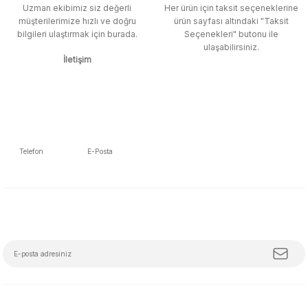
Uzman ekibimiz siz değerli
Her ürün için taksit seçeneklerine
müşterilerimize hızlı ve doğru
ürün sayfası altındaki "Taksit
bilgileri ulaştırmak için burada.
Seçenekleri" butonu ile
ulaşabilirsiniz.
İletişim
Telefon
E-Posta
5392223653
info@mudemu.com
E-Bülten Aboneliği
Tüm trendleri, iş birliklerini ve özel kampanyaları keşfetmeye hazır ol!