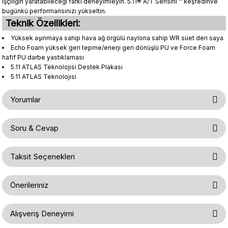
işçiliğin yaratabileceği farkı deneyimleyin. 5.11® A/T Serisini ™ keşfedinve
bugünkü performansınızı yükseltin.
Teknik Özellikleri:
Yüksek aşınmaya sahip hava ağ örgülü naylona sahip WR süet deri saya
Echo Foam yüksek geri tepme/enerji geri dönüşlü PU ve Force Foam
hafif PU darbe yastıklaması
5.11 ATLAS Teknolojisi Destek Plakası
5.11 ATLAS Teknolojisi
Yorumlar
Soru & Cevap
Bu ürüne ilk yorumu siz yapın!
Taksit Seçenekleri
Ürün hakkında henüz soru sorulmamış.
Yorum Yaz
Önerileriniz
Soru Sor
Bu ürünün fiyat bilgisi, resim, ürün açıklamalarında ve diğer konularda
Alışveriş Deneyimi
yetersiz gördüğünüz noktaları öneri formunu kullanarak tarafımıza
iletebilirsiniz.