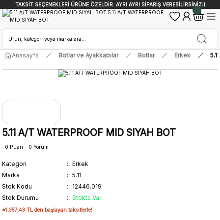
TAKSİT SEÇENEKLERİ ÜRÜNE ÖZELDİR. AYRI AYRI SİPARİŞ VEREBİLİRSİNİZ:)
Anasayfa
Botlar ve Ayakkabılar
Botlar
Erkek
5.
5.11 A/T WATERPROOF MID SIYAH BOT
0 Puan - 0 Yorum
Kategori
Erkek
Marka
5.11
Stok Kodu
12446.019
Stok Durumu
Stokta Var
*1.357,43 TL den başlayan taksitlerle!