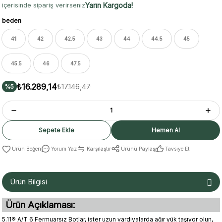
Yarın Kargoda!
içerisinde sipariş verirseniz
beden
41
42
42.5
43
44
44.5
45
45.5
46
47.5
₺16.289,14
₺17.146,47
%5
Sepete Ekle
Hemen Al
Yorum Yaz
Karşılaştır
Ürünü Paylaş
Tavsiye Et
Ürün Bilgisi
Ürün Açıklaması:
5.11® A/T 6 Fermuarsız Botlar, ister uzun vardiyalarda ağır yük taşıyor olun,