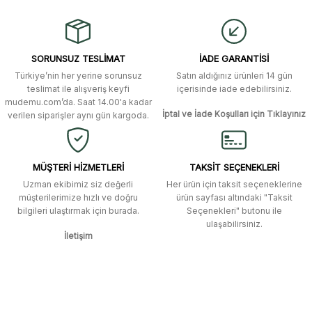
Görüş ve önerileriniz için teşekkür ederiz.
Gerçekten çok hızlı ve kolay bir
alışverişti. Ürün bir gün sonra elime
ulaştı. Mağaza yetkilileri oldukça
Ürün resmi kalitesiz, bozuk veya görüntülenemiyor.
özenli ve ilgiliydiler. Tüm sorularıma
SORUNSUZ TESLİMAT
İADE GARANTİSİ
yanıt aldım ve çözüm buldum.
Ürün açıklamasında eksik bilgiler bulunuyor.
Türkiye’nin her yerine sorunsuz
Satın aldığınız ürünleri 14 gün
Ürün bilgilerinde hatalar bulunuyor.
Murat Duman | 17/03/2026
teslimat ile alışveriş keyfi
içerisinde iade edebilirsiniz.
mudemu.com’da. Saat 14.00'a kadar
Ürün fiyatı diğer sitelerden daha pahalı.
İptal ve İade Koşulları için Tıklayınız
verilen siparişler aynı gün kargoda.
Site güvenilir ve kullanışlı, fakat
Bu ürüne benzer farklı alternatifler olmalı.
kavela ve diğer ahşap aksesuarları
menü seçeneklerinde bulunmuyor,
spesifik olarak "kavela" terimini
MÜŞTERİ HİZMETLERİ
TAKSİT SEÇENEKLERİ
aratarak bulunabilir.
Uzman ekibimiz siz değerli
Her ürün için taksit seçeneklerine
müşterilerimize hızlı ve doğru
ürün sayfası altındaki "Taksit
M... K... | 12/12/2025
bilgileri ulaştırmak için burada.
Seçenekleri" butonu ile
Gönder
ulaşabilirsiniz.
İletişim
Ben bu kadar hızlı bir teslimat
beklemiyordum. Çok teşekkür
ederim
Fatih Manga | 28/06/2025