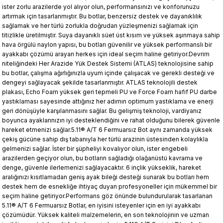
ister zorlu arazilerde yol alıyor olun, performansınızı ve konforunuzu
artırmak için tasarlanmıştır. Bu botlar, benzersiz destek ve dayanıklılık
sağlamak ve her türlü zorlukla doğrudan yüzleşmenizi sağlamak için
titizlikle üretilmiştir. Suya dayanıklı süet üst kısım ve yüksek aşınmaya sahip
hava örgülü naylon yapısı, bu botları güvenilir ve yüksek performanslı bir
ayakkabı çözümü arayan herkes için ideal seçim haline getiriyor.Devrim
niteliğindeki Her Arazide Yük Destek Sistemi (ATLAS) teknolojisine sahip
bu botlar, çalışma ağırlığınızla uyum içinde çalışacak ve gerekli desteği ve
dengeyi sağlayacak şekilde tasarlanmıştır. ATLAS teknolojili destek
plakası, Echo Foam yüksek geri tepmeli PU ve Force Foam hafif PU darbe
yastıklaması sayesinde attığınız her adımın optimum yastıklama ve enerji
geri dönüşüyle ​​karşılanmasını sağlar. Bu gelişmiş teknoloji, vardiyanız
boyunca ayaklarınızın iyi desteklendiğini ve rahat olduğunu bilerek güvenle
hareket etmenizi sağlar.5.11® A/T 6 Fermuarsız Bot aynı zamanda yüksek
çekiş gücüne sahip dış tabanıyla her türlü arazinin üstesinden kolaylıkla
gelmenizi sağlar. İster bir şüpheliyi kovalıyor olun, ister engebeli
arazilerden geçiyor olun, bu botların sağladığı olağanüstü kavrama ve
denge, güvenle ilerlemenizi sağlayacaktır. 6 inçlik yükseklik, hareket
aralığınızı kısıtlamadan geniş ayak bileği desteği sunarak bu botları hem
destek hem de esnekliğe ihtiyaç duyan profesyoneller için mükemmel bir
seçim haline getiriyor.Performans göz önünde bulundurularak tasarlanan
5.11® A/T 6 Fermuarsız Botlar, en iyisini isteyenler için en iyi ayakkabı
çözümüdür. Yüksek kaliteli malzemelerin, en son teknolojinin ve uzman