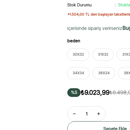
Stok Durumu
Stokta
*1.504,00 TL den başlayan taksitlerl
Bu
içerisinde sipariş verirseniz
beden
30X32
31X32
31X
34X34
36X34
38
₺9.023,99
₺9.498,
%5
Sepete Ekle