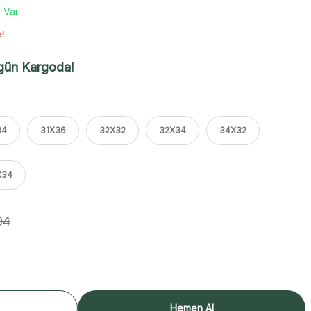
 Var
e!
gün Kargoda!
34
31X36
32X32
32X34
34X32
X34
94
Hemen Al