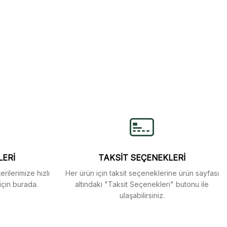
lirsiniz.
LERİ
TAKSİT SEÇENEKLERİ
rilerimize hızlı
Her ürün için taksit seçeneklerine ürün sayfası
için burada.
altındaki "Taksit Seçenekleri" butonu ile
ulaşabilirsiniz.