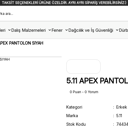
TAKSİT SEÇENEKLERİ ÜRÜNE ÖZELDİR. AYRI AYRI SİPARİŞ VEREBİLİRSİNİZ:)
eri
Dalış Malzemeleri
Fener
Dağcılık ve İş Güvenliği
Dürb
 APEX PANTOLON SIYAH
5.11 APEX PANTO
0 Puan - 0 Yorum
Kategori
Erkek
Marka
5.11
Stok Kodu
74434