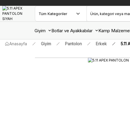
Giyim
Botlar ve Ayakkabılar
Kamp Malzemel
Anasayfa
Giyim
Pantolon
Erkek
5.11