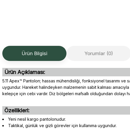
Ürün Bilgisi
Yorumlar (0)
Ürün Açıklaması:
5.11 Apex™ Pantolon; hassas mühendisliği, fonksiyonel tasarımı ve sağ
uygundur. Hareket halindeyken malzemenin sabit kalması amacıyla yap
kelepçe için cebi vardır. Diz bölgeleri mafsallı olduğundan dolayı
Özellikleri:
Yeni nesil kargo pantolonudur.
Taktikal, günlük ve gizli görevler için kullanıma uygundur.