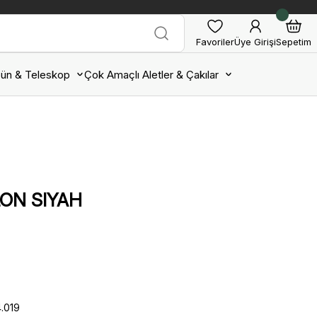
Favoriler
Üye Girişi
Sepetim
ün & Teleskop
Çok Amaçlı Aletler & Çakılar
LON SIYAH
.019