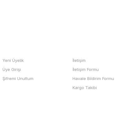
m
Gönder
HESABIM
BİZE ULAŞIN
Yeni Üyelik
İletişim
Üye Girişi
İletişim Formu
b sayfası ve odeme kolay , büyük
Şifremi Unuttum
Havale Bildirim Formu
teşekkürler
Kargo Takibi