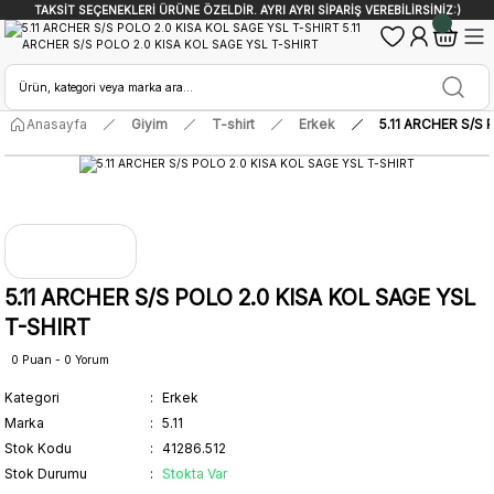
TAKSİT SEÇENEKLERİ ÜRÜNE ÖZELDİR. AYRI AYRI SİPARİŞ VEREBİLİRSİNİZ:)
Anasayfa
Giyim
T-shirt
Erkek
5.11 ARCHER S/S
5.11 ARCHER S/S POLO 2.0 KISA KOL SAGE YSL
T-SHIRT
0 Puan - 0 Yorum
Kategori
Erkek
Marka
5.11
Stok Kodu
41286.512
Stok Durumu
Stokta Var