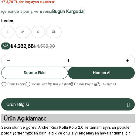
*713,78 TL den başlayan taksitlerle!
Bugün Kargoda!
içerisinde sipariş verirseniz
beden
L
M
S
XL
₺4.282,68
₺4.508,08
%5
Sepete Ekle
Hemen Al
Yorum Yaz
Karşılaştır
Ürünü Paylaş
Tavsiye Et
Ürün Bilgisi
Ürün Açıklaması:
Sakin olun ve görevi Archer Kısa Kollu Polo 2.0 ile tamamlayın. En popüler
polo tişörtlerimizden birini aldık ve onu ısıyı engelleyen havalandırma için