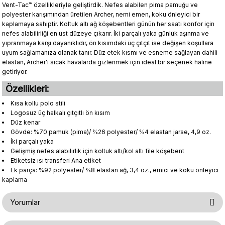
Vent-Tac™ özellikleriyle geliştirdik. Nefes alabilen pima pamuğu ve
polyester karışımından üretilen Archer, nemi emen, koku önleyici bir
kaplamaya sahiptir. Koltuk altı ağ köşebentleri günün her saati konfor için
nefes alabilirliği en üst düzeye çıkarır. İki parçalı yaka günlük aşınma ve
yıpranmaya karşı dayanıklıdır, ön kısımdaki üç çıtçıt ise değişen koşullara
uyum sağlamanıza olanak tanır. Düz etek kısmı ve esneme sağlayan dahili
elastan, Archer'ı sıcak havalarda gizlenmek için ideal bir seçenek haline
getiriyor.
Özellikleri:
Kısa kollu polo stili
Logosuz üç halkalı çıtçıtlı ön kısım
Düz kenar
Gövde: %70 pamuk (pima)/ %26 polyester/ %4 elastan jarse, 4,9 oz.
İki parçalı yaka
Gelişmiş nefes alabilirlik için koltuk altı/kol altı file köşebent
Etiketsiz ısı transferi Ana etiket
Ek parça: %92 polyester/ %8 elastan ağ, 3,4 oz., emici ve koku önleyici
kaplama
Yorumlar