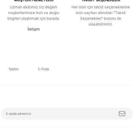
aratarak bulunabilir.
Uzman ekibimiz siz değerli
Her ürün için taksit seçeneklerine
müşterilerimize hızlı ve doğru
ürün sayfası altındaki "Taksit
M... K... | 12/12/2025
bilgileri ulaştırmak için burada.
Seçenekleri" butonu ile
Gönder
ulaşabilirsiniz.
İletişim
Ben bu kadar hızlı bir teslimat
beklemiyordum. Çok teşekkür
ederim
Fatih Manga | 28/06/2025
Ben bu kadar hızlı bir teslimat
Telefon
E-Posta
beklemiyordum. Çok teşekkür
5392223653
info@mudemu.com
ederim
Fatih Manga | 28/06/2025
E-Bülten Aboneliği
Tüm trendleri, iş birliklerini ve özel kampanyaları keşfetmeye hazır ol!
Ürün ve satıcı arkadaşı tavsiye
ederim
Z... S... | 08/05/2025