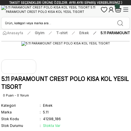
TAKSİT SEÇENEKLERİ ÜRÜNE ÖZELDİR. AYRI AYRI SİPARİŞ VEREBİLİRSİNİZ:)
Anasayfa
Giyim
T-shirt
Erkek
5.11 PARAMOUNT
5.11 PARAMOUNT CREST POLO KISA KOL YESIL
TISORT
0 Puan - 0 Yorum
Kategori
Erkek
Marka
5.11
Stok Kodu
41298_186
Stok Durumu
Stokta Var