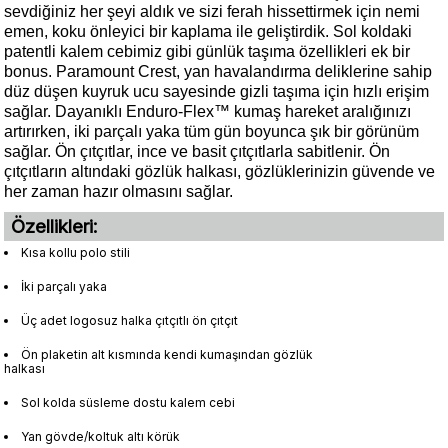
sevdiğiniz her şeyi aldık ve sizi ferah hissettirmek için nemi
emen, koku önleyici bir kaplama ile geliştirdik. Sol koldaki
patentli kalem cebimiz gibi günlük taşıma özellikleri ek bir
bonus. Paramount Crest, yan havalandırma deliklerine sahip
düz düşen kuyruk ucu sayesinde gizli taşıma için hızlı erişim
sağlar. Dayanıklı Enduro-Flex™ kumaş hareket aralığınızı
artırırken, iki parçalı yaka tüm gün boyunca şık bir görünüm
sağlar. Ön çıtçıtlar, ince ve basit çıtçıtlarla sabitlenir. Ön
çıtçıtların altındaki gözlük halkası, gözlüklerinizin güvende ve
her zaman hazır olmasını sağlar.
Özellikleri:
Kısa kollu polo stili
İki parçalı yaka
Üç adet logosuz halka çıtçıtlı ön çıtçıt
Ön plaketin alt kısmında kendi kumaşından gözlük
halkası
Sol kolda süsleme dostu kalem cebi
Yan gövde/koltuk altı körük