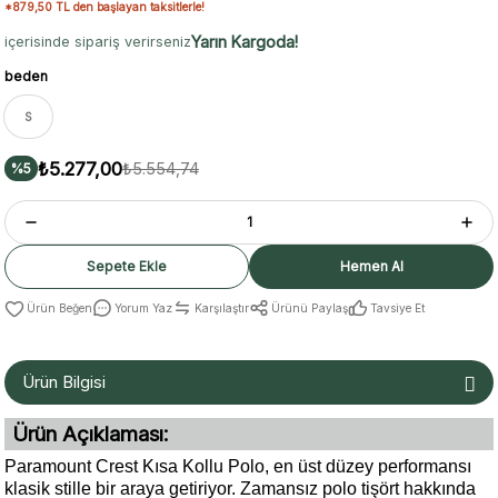
*879,50 TL den başlayan taksitlerle!
Yarın Kargoda!
içerisinde sipariş verirseniz
beden
S
₺5.277,00
₺5.554,74
%5
Sepete Ekle
Hemen Al
Yorum Yaz
Karşılaştır
Ürünü Paylaş
Tavsiye Et
Ürün Bilgisi
Ürün Açıklaması:
Paramount Crest Kısa Kollu Polo, en üst düzey performansı
klasik stille bir araya getiriyor. Zamansız polo tişört hakkında