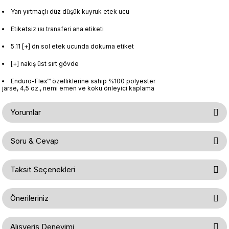
Yan yırtmaçlı düz düşük kuyruk etek ucu
Etiketsiz ısı transferi ana etiketi
5.11 [+] ön sol etek ucunda dokuma etiket
[+] nakış üst sırt gövde
Enduro-Flex™ özelliklerine sahip %100 polyester
jarse, 4,5 oz., nemi emen ve koku önleyici kaplama
Yorumlar
Soru & Cevap
Bu ürüne ilk yorumu siz yapın!
Taksit Seçenekleri
Ürün hakkında henüz soru sorulmamış.
Yorum Yaz
Önerileriniz
Soru Sor
Bu ürünün fiyat bilgisi, resim, ürün açıklamalarında ve diğer konularda
Alışveriş Deneyimi