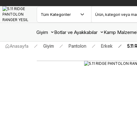
Giyim
Botlar ve Ayakkabılar
Kamp Malzemel
Anasayfa
Giyim
Pantolon
Erkek
5.11