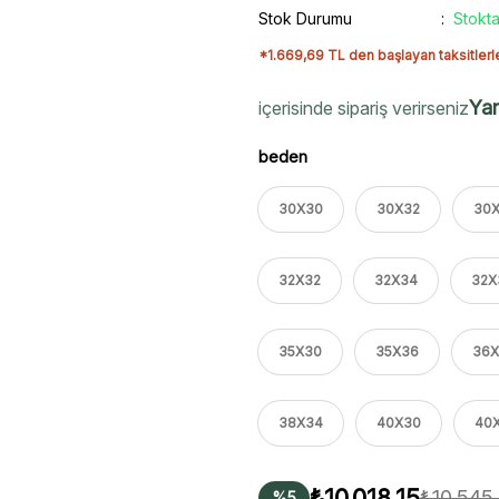
Stok Durumu
Stokta
*1.669,69 TL den başlayan taksitlerl
Yar
içerisinde sipariş verirseniz
beden
30X30
30X32
30
32X32
32X34
32X
35X30
35X36
36X
38X34
40X30
40
₺10.018,15
₺10.545
%5