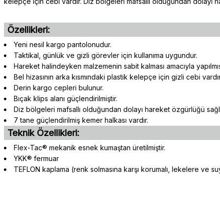
kelepçe için cebi vardır. Diz bölgeleri mafsallı olduğundan dolayı
Özellikleri:
Yeni nesil kargo pantolonudur.
Taktikal, günlük ve gizli görevler için kullanıma uygundur.
Hareket halindeyken malzemenin sabit kalması amacıyla yapılmış,
Bel hizasının arka kısmındaki plastik kelepçe için gizli cebi vard
Derin kargo cepleri bulunur.
Bıçak klips alanı güçlendirilmiştir.
Diz bölgeleri mafsallı olduğundan dolayı hareket özgürlüğü sağl
7 tane güçlendirilmiş kemer halkası vardır.
Teknik Özellikleri:
Flex-Tac® mekanik esnek kumaştan üretilmiştir.
YKK® fermuar
TEFLON kaplama (renk solmasına karşı korumalı, lekelere ve suy
Gerçekten çok hızlı ve kolay bir alışverişti. Ürün bir gün sonra elime 
Bu ürünün fiyat bilgisi, resim, ürün açıklamalarında ve diğer konularda 
oldukça özenli ve ilgiliydiler. Tüm sorularıma yanıt aldım ve çözüm 
Görüş ve önerileriniz için teşekkür ederiz.