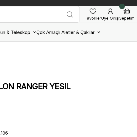
Favoriler
Üye Girişi
Sepetim
ün & Teleskop
Çok Amaçlı Aletler & Çakılar
OLON RANGER YESIL
.186