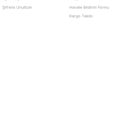
b sayfası ve odeme kolay , büyük
Şifremi Unuttum
Havale Bildirim Formu
teşekkürler
Kargo Takibi