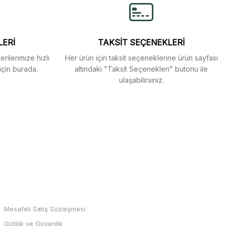
LERİ
TAKSİT SEÇENEKLERİ
rilerimize hızlı
Her ürün için taksit seçeneklerine ürün sayfası
için burada.
altındaki "Taksit Seçenekleri" butonu ile
ulaşabilirsiniz.
MARKALAR
Mesafeli Satış Sözleşmesi
Gizlilik ve Güvenlik