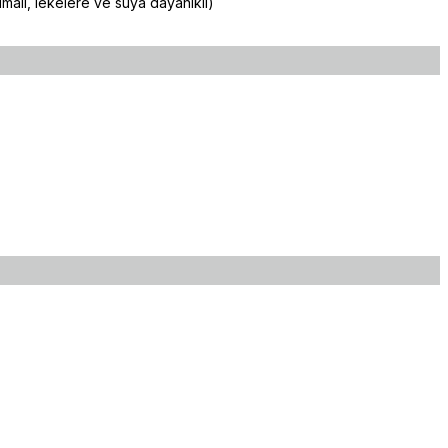
malı, lekelere ve suya dayanıklı)
lirsiniz.