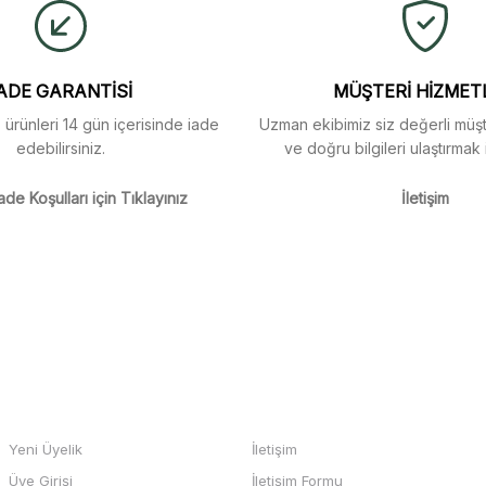
Yorum Yaz
Soru Sor
arı menü seçeneklerinde
ADE GARANTİSİ
MÜŞTERİ HİZMET
z ürünleri 14 gün içerisinde iade
Uzman ekibimiz siz değerli müşte
edebilirsiniz.
ve doğru bilgileri ulaştırmak 
m
ade Koşulları için Tıklayınız
İletişim
Gönder
m
HESABIM
BİZE ULAŞIN
Yeni Üyelik
İletişim
Üye Girişi
İletişim Formu