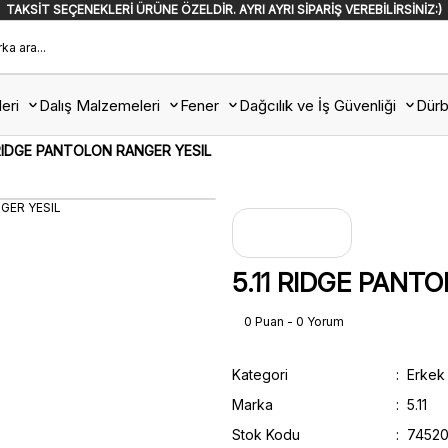
TAKSİT SEÇENEKLERİ ÜRÜNE ÖZELDİR. AYRI AYRI SİPARİŞ VEREBİLİRSİNİZ:)
eri
Dalış Malzemeleri
Fener
Dağcılık ve İş Güvenliği
Dürb
 RIDGE PANTOLON RANGER YESIL
5.11 RIDGE PANT
0 Puan - 0 Yorum
Kategori
Erkek
Marka
5.11
Stok Kodu
74520