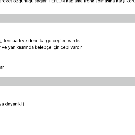
 hareket özgürlüğü sağlar. TEFLON kaplama (renk solmasına karşı koru
 fermuarlı ve derin kargo cepleri vardır.
ır ve yan kısmında kelepçe için cebi vardır.
ar.
a dayanıklı)
ulaştı. Mağaza yetkilileri
yetersiz gördüğünüz noktaları öneri formunu kullanarak tarafımıza iletebi
buldum.
Ürün hakkında henüz soru sorulmamış.
Bu ürüne ilk yorumu siz yapın!