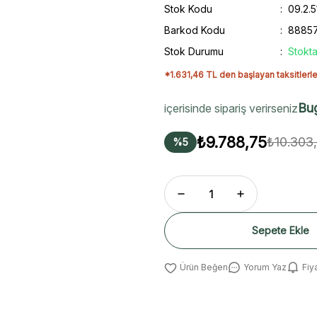
Stok Kodu
09.2.
Barkod Kodu
8885
Stok Durumu
Stokta
*1.631,46 TL den başlayan taksitlerle
Bu
içerisinde sipariş verirseniz
₺9.788,75
₺10.303
%5
Sepete Ekle
Yorum Yaz
Fiy