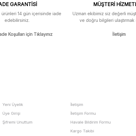
ADE GARANTİSİ
MÜŞTERİ HİZMET
z ürünleri 14 gün içerisinde iade
Uzman ekibimiz siz değerli müşte
edebilirsiniz.
ve doğru bilgileri ulaştırmak 
m
ade Koşulları için Tıklayınız
İletişim
m
Gönder
HESABIM
BİZE ULAŞIN
Yeni Üyelik
İletişim
Üye Girişi
İletişim Formu
b sayfası ve odeme kolay , büyük
Şifremi Unuttum
Havale Bildirim Formu
teşekkürler
Kargo Takibi