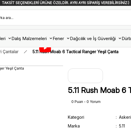
TAKSİT SEÇENEKLERİ ÜRÜNE ÖZELDİR. AYRI AYRI SİPARİŞ VEREBİLİRSİNİZ:)
eri
Dalış Malzemeleri
Fener
Dağcılık ve İş Güvenliği
Dürb
i Çantalar
5.11 Rush Moab 6 Tactical Ranger Yeşil Çanta
5.11 Rush Moab 6 T
0 Puan - 0 Yorum
Kategori
Askeri
Marka
5.11