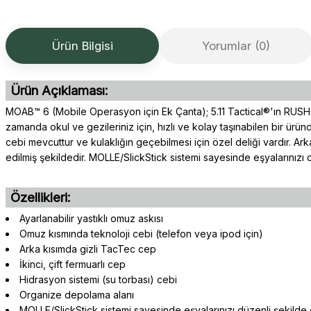
Ürün Bilgisi
Yorumlar (0)
Ürün Açıklaması:
MOAB™ 6 (Mobile Operasyon için Ek Çanta); 5.11 Tactical®'ın RUSH ser
zamanda okul ve gezileriniz için, hızlı ve kolay taşınabilen bir ür
cebi mevcuttur ve kulaklığın geçebilmesi için özel deliği vardır. Ar
edilmiş şekildedir. MOLLE/SlickStick sistemi sayesinde eşyalarınızı 
Özellikleri:
Ayarlanabilir yastıklı omuz askısı
Omuz kısmında teknoloji cebi (telefon veya ipod için)
Arka kısımda gizli TacTec cep
İkinci, çift fermuarlı cep
Hidrasyon sistemi (su torbası) cebi
Organize depolama alanı
MOLLE/SlickStick sistemi sayesinde eşyalarınızı düzenli şekilde