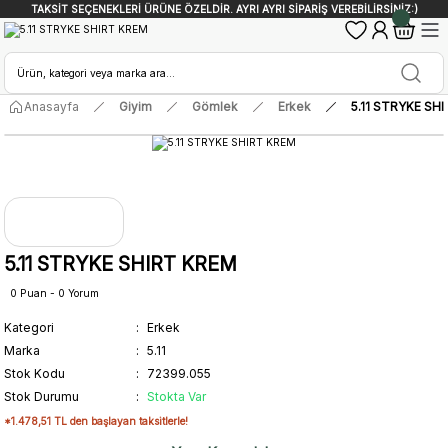
TAKSİT SEÇENEKLERİ ÜRÜNE ÖZELDİR. AYRI AYRI SİPARİŞ VEREBİLİRSİNİZ:)
Anasayfa
Giyim
Gömlek
Erkek
5.11 STRYKE SH
5.11 STRYKE SHIRT KREM
0 Puan - 0 Yorum
Kategori
Erkek
Marka
5.11
Stok Kodu
72399.055
Stok Durumu
Stokta Var
*1.478,51 TL den başlayan taksitlerle!