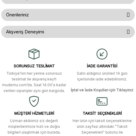
Ürün hakkında henüz soru sorulmamış.
Yorum Yaz
Önerileriniz
Soru Sor
Bu ürünün fiyat bilgisi, resim, ürün açıklamalarında ve diğer konularda
Alışveriş Deneyimi
yetersiz gördüğünüz noktaları öneri formunu kullanarak tarafımıza
iletebilirsiniz.
Görüş ve önerileriniz için teşekkür ederiz.
Gerçekten çok hızlı ve kolay bir
alışverişti. Ürün bir gün sonra elime
ulaştı. Mağaza yetkilileri oldukça
Ürün resmi kalitesiz, bozuk veya görüntülenemiyor.
özenli ve ilgiliydiler. Tüm sorularıma
SORUNSUZ TESLİMAT
İADE GARANTİSİ
yanıt aldım ve çözüm buldum.
Ürün açıklamasında eksik bilgiler bulunuyor.
Türkiye’nin her yerine sorunsuz
Satın aldığınız ürünleri 14 gün
Ürün bilgilerinde hatalar bulunuyor.
Murat Duman | 17/03/2026
teslimat ile alışveriş keyfi
içerisinde iade edebilirsiniz.
mudemu.com’da. Saat 14.00'a kadar
Ürün fiyatı diğer sitelerden daha pahalı.
İptal ve İade Koşulları için Tıklayınız
verilen siparişler aynı gün kargoda.
Site güvenilir ve kullanışlı, fakat
Bu ürüne benzer farklı alternatifler olmalı.
kavela ve diğer ahşap aksesuarları
menü seçeneklerinde bulunmuyor,
spesifik olarak "kavela" terimini
MÜŞTERİ HİZMETLERİ
TAKSİT SEÇENEKLERİ
aratarak bulunabilir.
Uzman ekibimiz siz değerli
Her ürün için taksit seçeneklerine
müşterilerimize hızlı ve doğru
ürün sayfası altındaki "Taksit
M... K... | 12/12/2025
bilgileri ulaştırmak için burada.
Seçenekleri" butonu ile
Gönder