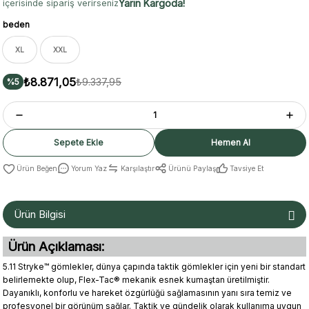
Yarın Kargoda!
içerisinde sipariş verirseniz
beden
XL
XXL
₺8.871,05
₺9.337,95
%5
Sepete Ekle
Hemen Al
Yorum Yaz
Karşılaştır
Ürünü Paylaş
Tavsiye Et
Ürün Bilgisi
Ürün Açıklaması:
5.11 Stryke™ gömlekler, dünya çapında taktik gömlekler için yeni bir standart
belirlemekte olup, Flex-Tac® mekanik esnek kumaştan üretilmiştir.
Dayanıklı, konforlu ve hareket özgürlüğü sağlamasının yanı sıra temiz ve
profesyonel bir görünüm sağlar. Taktik ve gündelik olarak kullanıma uygun