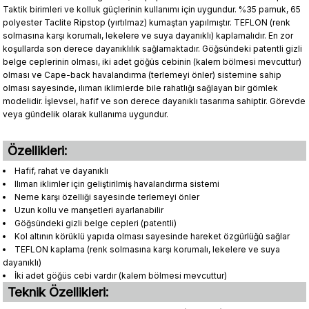
Taktik birimleri ve kolluk güçlerinin kullanımı için uygundur. %35 pamuk, 65
polyester Taclite Ripstop (yırtılmaz) kumaştan yapılmıştır. TEFLON (renk
solmasına karşı korumalı, lekelere ve suya dayanıklı) kaplamalıdır. En zor
koşullarda son derece dayanıklılık sağlamaktadır. Göğsündeki patentli gizli
belge ceplerinin olması, iki adet göğüs cebinin (kalem bölmesi mevcuttur)
olması ve Cape-back havalandırma (terlemeyi önler) sistemine sahip
olması sayesinde, ılıman iklimlerde bile rahatlığı sağlayan bir gömlek
modelidir. İşlevsel, hafif ve son derece dayanıklı tasarıma sahiptir. Görevde
veya gündelik olarak kullanıma uygundur.
Özellikleri:
Hafif, rahat ve dayanıklı
Ilıman iklimler için geliştirilmiş havalandırma sistemi
Neme karşı özelliği sayesinde terlemeyi önler
Uzun kollu ve manşetleri ayarlanabilir
Göğsündeki gizli belge cepleri (patentli)
Kol altının körüklü yapıda olması sayesinde hareket özgürlüğü sağlar
TEFLON kaplama (renk solmasına karşı korumalı, lekelere ve suya
dayanıklı)
İki adet göğüs cebi vardır (kalem bölmesi mevcuttur)
Teknik Özellikleri: