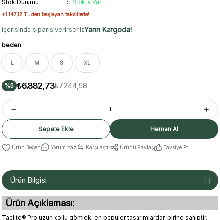
Stok Durumu
Stokta Var
*1.147,12 TL den başlayan taksitlerle!
Yarın Kargoda!
içerisinde sipariş verirseniz
beden
L
M
S
XL
₺6.882,73
₺7.244,98
%5
Sepete Ekle
Hemen Al
Yorum Yaz
Karşılaştır
Ürünü Paylaş
Tavsiye Et
Ürün Bilgisi
Ürün Açıklaması:
Taclite® Pro uzun kollu gömlek; en popüler tasarımlardan birine sahiptir.