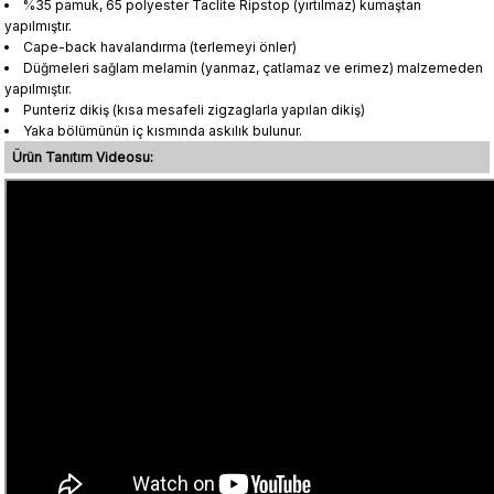
%35 pamuk, 65 polyester Taclite Ripstop (yırtılmaz) kumaştan
yapılmıştır.
Cape-back havalandırma (terlemeyi önler)
Düğmeleri sağlam melamin (yanmaz, çatlamaz ve erimez) malzemeden
yapılmıştır.
Punteriz dikiş (kısa mesafeli zigzaglarla yapılan dikiş)
Yaka bölümünün iç kısmında askılık bulunur.
Ürün Tanıtım Videosu: