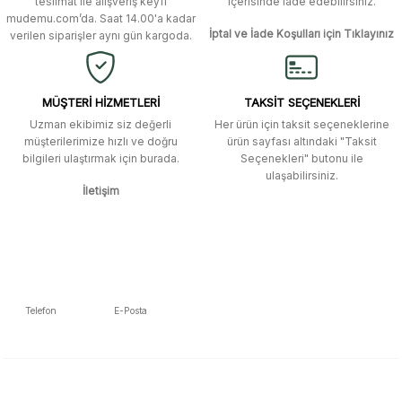
teslimat ile alışveriş keyfi
içerisinde iade edebilirsiniz.
mudemu.com’da. Saat 14.00'a kadar
Ürün fiyatı diğer sitelerden daha pahalı.
İptal ve İade Koşulları için Tıklayınız
verilen siparişler aynı gün kargoda.
Site güvenilir ve kullanışlı, fakat
Bu ürüne benzer farklı alternatifler olmalı.
kavela ve diğer ahşap aksesuarları
menü seçeneklerinde bulunmuyor,
spesifik olarak "kavela" terimini
MÜŞTERİ HİZMETLERİ
TAKSİT SEÇENEKLERİ
aratarak bulunabilir.
Uzman ekibimiz siz değerli
Her ürün için taksit seçeneklerine
müşterilerimize hızlı ve doğru
ürün sayfası altındaki "Taksit
M... K... | 12/12/2025
bilgileri ulaştırmak için burada.
Seçenekleri" butonu ile
Gönder
ulaşabilirsiniz.
İletişim
Ben bu kadar hızlı bir teslimat
beklemiyordum. Çok teşekkür
ederim
Fatih Manga | 28/06/2025
Ben bu kadar hızlı bir teslimat
Telefon
E-Posta
beklemiyordum. Çok teşekkür
5392223653
info@mudemu.com
ederim
Fatih Manga | 28/06/2025
E-Bülten Aboneliği