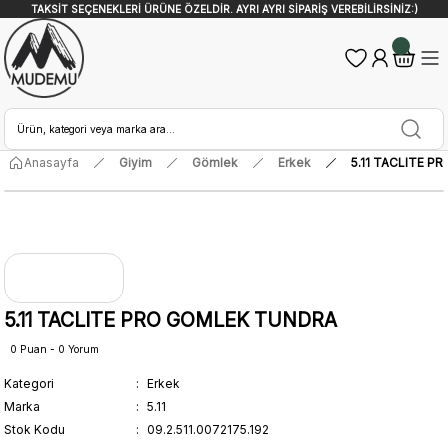
TAKSİT SEÇENEKLERİ ÜRÜNE ÖZELDİR. AYRI AYRI SİPARİŞ VEREBİLİRSİNİZ:)
Anasayfa
Giyim
Gömlek
Erkek
5.11 TACLITE 
5.11 TACLITE PRO GOMLEK TUNDRA
0 Puan - 0 Yorum
Kategori
Erkek
Marka
5.11
Stok Kodu
09.2.511.0072175.192