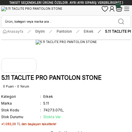
TAKSİT SEÇENEKLERİ ÜRÜNE ÖZELDİR. AYRI AYRI SİPARİŞ VEREBİLİRSİNİZ:)
Anasayfa
Giyim
Pantolon
Erkek
5.11 TACLITE
5.11 TACLITE PRO PANTOLON STONE
0 Puan - 0 Yorum
Kategori
Erkek
Marka
5.11
Stok Kodu
74273.070_
Stok Durumu
Stokta Var
*1.083,39 TL den başlayan taksitlerle!