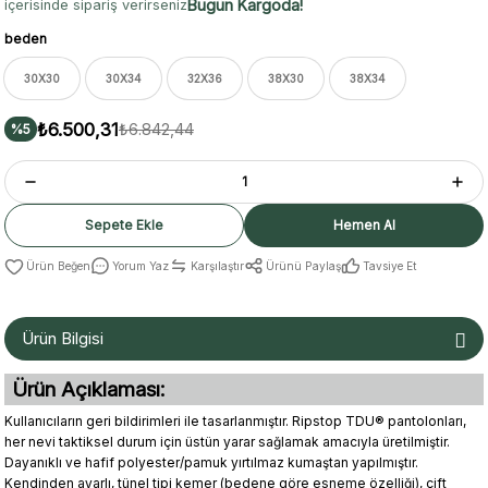
Bugün Kargoda!
içerisinde sipariş verirseniz
beden
30X30
30X34
32X36
38X30
38X34
₺6.500,31
₺6.842,44
%5
Sepete Ekle
Hemen Al
Yorum Yaz
Karşılaştır
Ürünü Paylaş
Tavsiye Et
Ürün Bilgisi
Ürün Açıklaması:
Kullanıcıların geri bildirimleri ile tasarlanmıştır. Ripstop TDU® pantolonları,
her nevi taktiksel durum için üstün yarar sağlamak amacıyla üretilmiştir.
Dayanıklı ve hafif polyester/pamuk yırtılmaz kumaştan yapılmıştır.
Kendinden ayarlı, tünel tipi kemer (bedene göre esneme özelliği), çift