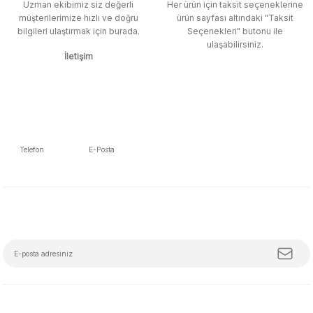
Uzman ekibimiz siz değerli
Her ürün için taksit seçeneklerine
müşterilerimize hızlı ve doğru
ürün sayfası altındaki "Taksit
M... K... | 12/12/2025
bilgileri ulaştırmak için burada.
Seçenekleri" butonu ile
Gönder
ulaşabilirsiniz.
İletişim
Ben bu kadar hızlı bir teslimat
beklemiyordum. Çok teşekkür
ederim
Fatih Manga | 28/06/2025
Ben bu kadar hızlı bir teslimat
Telefon
E-Posta
beklemiyordum. Çok teşekkür
5392223653
info@mudemu.com
ederim
Fatih Manga | 28/06/2025
E-Bülten Aboneliği
Tüm trendleri, iş birliklerini ve özel kampanyaları keşfetmeye hazır ol!
Ürün ve satıcı arkadaşı tavsiye
ederim
Z... S... | 08/05/2025
çok kısa sürede geldi . Ürünler