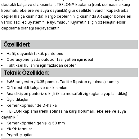
destekli kalça ve diz kısımları, TEFLON® kaplama (renk solmasına karşı
korumalı, lekelere ve suya dayanıklı) gibi özellikleri vardır. Kapaklı arka
cepler (kalça kısmında), kargo ceplerinin iç kısmında AR şarjör bölmeleri
vardır. TacTec System™ ile uyumludur. Kıyafetiniz için özelleştirilebilir
depolama olanağı sağlayacaktır.
Özellikleri:
Hafif, dayanıklı taktik pantolonu
Operasyonel yada outdoor faaliyetleri için ideal
Taktiksel kullanım için fazladan cepler
Teknik Özellikleri:
%65 polyester / %35 pamuk, Taclite Ripstop (yırtılmaz) kumaş
Çift destekli kalça ve diz kısımları
Ana dikişleri punteriz dikişli (kısa mesafeli zigzaglarla yapılan dikiş)
Üçlü dikişler
Kemer köprüsünde D-halka
TEFLON kaplama (renk solmasına karşı korumalı, lekelere ve suya
dayanıklı)
Kemer köprüleri genişliği 50 mm
YKK® fermuar
Prym® çıtçıtlar