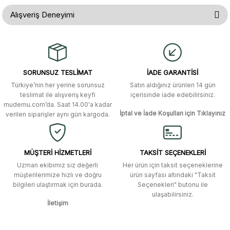
Bu ürünün fiyat bilgisi, resim, ürün açıklamalarında ve diğer konularda
Alışveriş Deneyimi
yetersiz gördüğünüz noktaları öneri formunu kullanarak tarafımıza
iletebilirsiniz.
Görüş ve önerileriniz için teşekkür ederiz.
Gerçekten çok hızlı ve kolay bir
alışverişti. Ürün bir gün sonra elime
ulaştı. Mağaza yetkilileri oldukça
Ürün resmi kalitesiz, bozuk veya görüntülenemiyor.
özenli ve ilgiliydiler. Tüm sorularıma
SORUNSUZ TESLİMAT
İADE GARANTİSİ
yanıt aldım ve çözüm buldum.
Ürün açıklamasında eksik bilgiler bulunuyor.
Türkiye’nin her yerine sorunsuz
Satın aldığınız ürünleri 14 gün
Ürün bilgilerinde hatalar bulunuyor.
Murat Duman | 17/03/2026
teslimat ile alışveriş keyfi
içerisinde iade edebilirsiniz.
mudemu.com’da. Saat 14.00'a kadar
Ürün fiyatı diğer sitelerden daha pahalı.
İptal ve İade Koşulları için Tıklayınız
verilen siparişler aynı gün kargoda.
Site güvenilir ve kullanışlı, fakat
Bu ürüne benzer farklı alternatifler olmalı.
kavela ve diğer ahşap aksesuarları
menü seçeneklerinde bulunmuyor,
spesifik olarak "kavela" terimini
MÜŞTERİ HİZMETLERİ
TAKSİT SEÇENEKLERİ
aratarak bulunabilir.
Uzman ekibimiz siz değerli
Her ürün için taksit seçeneklerine
müşterilerimize hızlı ve doğru
ürün sayfası altındaki "Taksit
M... K... | 12/12/2025
bilgileri ulaştırmak için burada.
Seçenekleri" butonu ile
Gönder
ulaşabilirsiniz.
İletişim
Ben bu kadar hızlı bir teslimat
beklemiyordum. Çok teşekkür
ederim