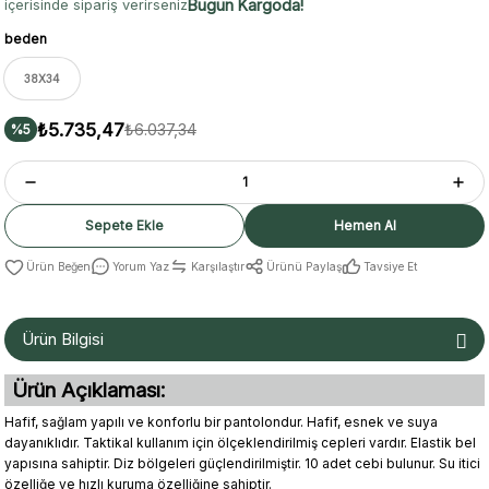
Bugün Kargoda!
içerisinde sipariş verirseniz
beden
38X34
₺5.735,47
₺6.037,34
%5
Sepete Ekle
Hemen Al
Yorum Yaz
Karşılaştır
Ürünü Paylaş
Tavsiye Et
Ürün Bilgisi
Ürün Açıklaması:
Hafif, sağlam yapılı ve konforlu bir pantolondur. Hafif, esnek ve suya
dayanıklıdır. Taktikal kullanım için ölçeklendirilmiş cepleri vardır. Elastik bel
yapısına sahiptir. Diz bölgeleri güçlendirilmiştir. 10 adet cebi bulunur. Su itici
özelliğe ve hızlı kuruma özelliğine sahiptir.