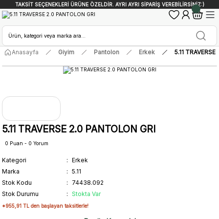
TAKSİT SEÇENEKLERİ ÜRÜNE ÖZELDİR. AYRI AYRI SİPARİŞ VEREBİLİRSİNİZ:)
Anasayfa
Giyim
Pantolon
Erkek
5.11 TRAVERSE
5.11 TRAVERSE 2.0 PANTOLON GRI
0 Puan - 0 Yorum
Kategori
Erkek
Marka
5.11
Stok Kodu
74438.092
Stok Durumu
Stokta Var
*955,91 TL den başlayan taksitlerle!