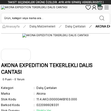
TAKSİT SEÇENEKLERİ ÜRÜNE ÖZELDİR. AYRI AYRI SİPARİŞ VEREBİLİRSİNİZ:)
Anasayfa
Dalış Malzemeleri
Dalış Çantaları
AKONA EXP
AKONA EXPEDITION TEKERLEKLI DALIS
CANTASI
0 Puan - 0 Yorum
Kategori
Dalış Çantaları
Marka
Akona
Stok Kodu
11.4.AKO.00000AKB103.000
Barkod Kodu
022099928331
Stok Durumu
Stokta Var