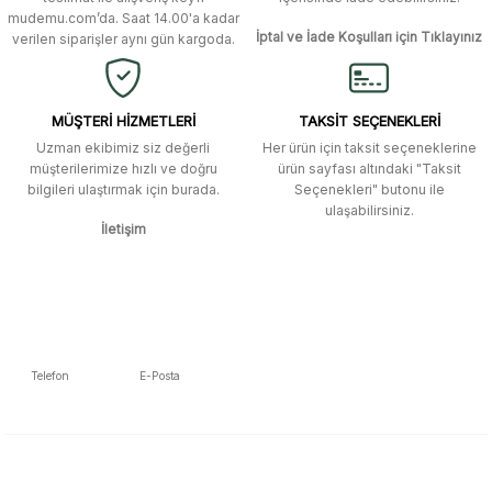
mudemu.com’da. Saat 14.00'a kadar
Ürün fiyatı diğer sitelerden daha pahalı.
İptal ve İade Koşulları için Tıklayınız
verilen siparişler aynı gün kargoda.
Site güvenilir ve kullanışlı, fakat
Bu ürüne benzer farklı alternatifler olmalı.
kavela ve diğer ahşap aksesuarları
menü seçeneklerinde bulunmuyor,
spesifik olarak "kavela" terimini
MÜŞTERİ HİZMETLERİ
TAKSİT SEÇENEKLERİ
aratarak bulunabilir.
Uzman ekibimiz siz değerli
Her ürün için taksit seçeneklerine
müşterilerimize hızlı ve doğru
ürün sayfası altındaki "Taksit
M... K... | 12/12/2025
bilgileri ulaştırmak için burada.
Seçenekleri" butonu ile
Gönder
ulaşabilirsiniz.
İletişim
Ben bu kadar hızlı bir teslimat
beklemiyordum. Çok teşekkür
ederim
Fatih Manga | 28/06/2025
Ben bu kadar hızlı bir teslimat
Telefon
E-Posta
beklemiyordum. Çok teşekkür
5392223653
info@mudemu.com
ederim
Fatih Manga | 28/06/2025
E-Bülten Aboneliği