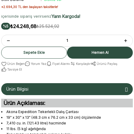
*2.694,30 TL den başlayan taksitlerle!
Yarın Kargoda!
içerisinde sipariş verirseniz
₺24.248,68
₺25.524,92
%5
Sepete Ekle
Hemen Al
Yorum Yaz
Fiyat Alarmı
Karşılaştır
Ürünü Paylaş
Tavsiye Et
Ürün Bilgisi
Ürün Açıklaması:
Akona Expedition Tekerlekli Dalış Çantası
19" x 30" x 13" (48.3 cm x 76.2 cm x 33 cm) ölçülerinde
7,410 cu. in. (121.43 litre) hacminde
11 lbs. (5 kg) ağırlığında