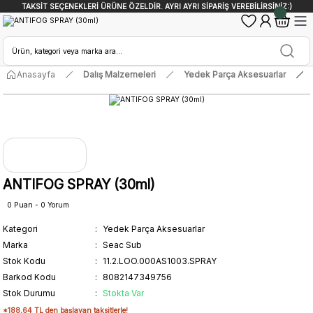
TAKSİT SEÇENEKLERİ ÜRÜNE ÖZELDİR. AYRI AYRI SİPARİŞ VEREBİLİRSİNİZ:)
Anasayfa
Dalış Malzemeleri
Yedek Parça Aksesuarlar
ANTIFOG SPRAY (30ml)
0 Puan - 0 Yorum
Kategori
Yedek Parça Aksesuarlar
Marka
Seac Sub
Stok Kodu
11.2.LOO.000AS1003.SPRAY
Barkod Kodu
8082147349756
Stok Durumu
Stokta Var
*188,64 TL den başlayan taksitlerle!