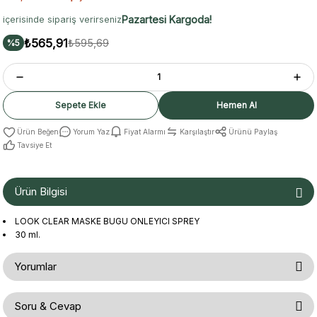
Pazartesi Kargoda!
içerisinde sipariş verirseniz
₺565,91
₺595,69
%5
Sepete Ekle
Hemen Al
Yorum Yaz
Fiyat Alarmı
Karşılaştır
Ürünü Paylaş
Tavsiye Et
Ürün Bilgisi
LOOK CLEAR MASKE BUGU ONLEYICI SPREY
30 ml.
Yorumlar
Soru & Cevap