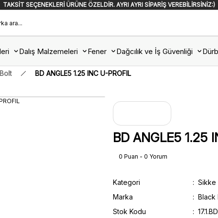
TAKSİT SEÇENEKLERİ ÜRÜNE ÖZELDİR. AYRI AYRI SİPARİŞ VEREBİLİRSİNİZ:)
eri
Dalış Malzemeleri
Fener
Dağcılık ve İş Güvenliği
Dürb
Bolt
BD ANGLE5 1.25 INC U-PROFIL
BD ANGLE5 1.25 
0 Puan - 0 Yorum
Kategori
Sikke 
Marka
Black
Stok Kodu
17.1.