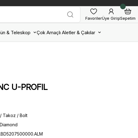
Favoriler
Üye Girişi
Sepetim
ün & Teleskop
Çok Amaçlı Aletler & Çakılar
INC U-PROFIL
/ Takoz / Bolt
 Diamond
BD.BD5207500000.ALM