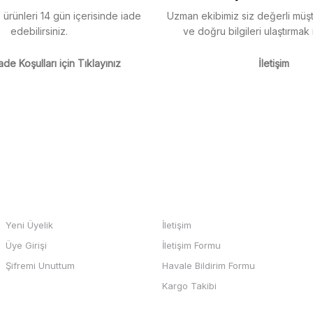
z ürünleri 14 gün içerisinde iade
Uzman ekibimiz siz değerli müşte
edebilirsiniz.
ve doğru bilgileri ulaştırmak 
m
ade Koşulları için Tıklayınız
İletişim
m
Gönder
HESABIM
BİZE ULAŞIN
Yeni Üyelik
İletişim
Üye Girişi
İletişim Formu
b sayfası ve odeme kolay , büyük
Şifremi Unuttum
Havale Bildirim Formu
teşekkürler
Kargo Takibi