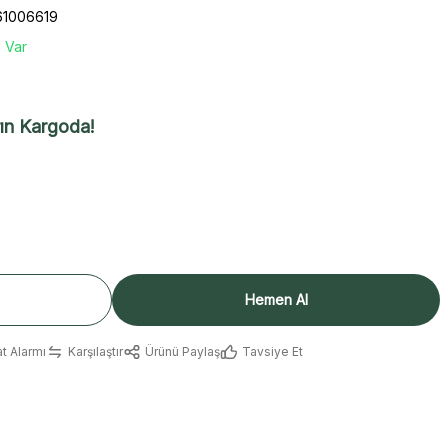
61006619
 Var
ın Kargoda!
Hemen Al
at Alarmı
Karşılaştır
Ürünü Paylaş
Tavsiye Et