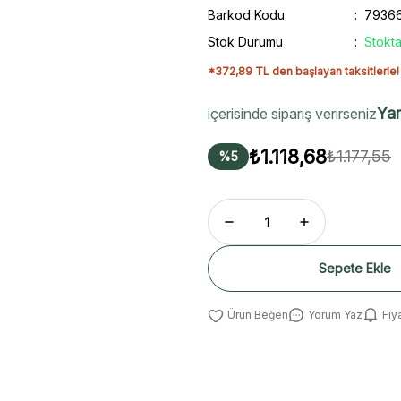
Barkod Kodu
7936
Stok Durumu
Stokta
*372,89 TL den başlayan taksitlerle!
Yar
içerisinde sipariş verirseniz
₺1.118,68
₺1.177,55
%5
Sepete Ekle
Yorum Yaz
Fiy