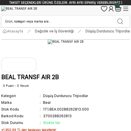
TAKSİT SEÇENEKLERİ ÜRÜNE ÖZELDİR. AYRI AYRI SİPARİŞ VEREBİLİRSİNİZ:)
Anasayfa
Dağcılık ve İş Güvenliği
Düşüş Durdurucu Tripodlar
BEAL TRANSF AIR 2B
0 Puan - 0 Yorum
Kategori
Düşüş Durdurucu Tripodlar
Marka
Beal
Stok Kodu
17.1.BEA.00288262813.000
Barkod Kodu
3700288262813
Stok Durumu
Stokta Var
*1.950,99 TL den başlayan taksitlerle!