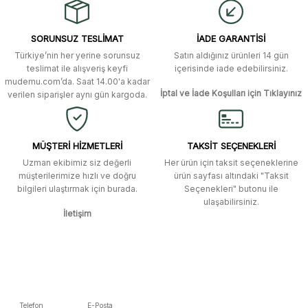
alışverişti. Ürün bir gün sonra elime
ulaştı. Mağaza yetkilileri oldukça
Ürün resmi kalitesiz, bozuk veya görüntülenemiyor.
özenli ve ilgiliydiler. Tüm sorularıma
SORUNSUZ TESLİMAT
İADE GARANTİSİ
yanıt aldım ve çözüm buldum.
Ürün açıklamasında eksik bilgiler bulunuyor.
Türkiye’nin her yerine sorunsuz
Satın aldığınız ürünleri 14 gün
Ürün bilgilerinde hatalar bulunuyor.
Murat Duman | 17/03/2026
teslimat ile alışveriş keyfi
içerisinde iade edebilirsiniz.
mudemu.com’da. Saat 14.00'a kadar
Ürün fiyatı diğer sitelerden daha pahalı.
İptal ve İade Koşulları için Tıklayınız
verilen siparişler aynı gün kargoda.
Site güvenilir ve kullanışlı, fakat
Bu ürüne benzer farklı alternatifler olmalı.
kavela ve diğer ahşap aksesuarları
menü seçeneklerinde bulunmuyor,
spesifik olarak "kavela" terimini
MÜŞTERİ HİZMETLERİ
TAKSİT SEÇENEKLERİ
aratarak bulunabilir.
Uzman ekibimiz siz değerli
Her ürün için taksit seçeneklerine
müşterilerimize hızlı ve doğru
ürün sayfası altındaki "Taksit
M... K... | 12/12/2025
bilgileri ulaştırmak için burada.
Seçenekleri" butonu ile
Gönder
ulaşabilirsiniz.
İletişim
Ben bu kadar hızlı bir teslimat
beklemiyordum. Çok teşekkür
ederim
Fatih Manga | 28/06/2025
Ben bu kadar hızlı bir teslimat
Telefon
E-Posta