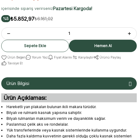
Pazartesi Kargoda!
içerisinde sipariş verirseniz
₺5.852,97
₺6.161,02
%5
Sepete Ekle
Hemen Al
Yorum Yaz
Fiyat Alarmı
Karşılaştır
Ürünü Paylaş
Tavsiye Et
Ürün Bilgisi
Ürün Açıklaması:
Hareketli yan plakaları bulunan ikili makara türüdür.
Bilyalı ve rulmanlı kasnak yapısına sahiptir.
Bilyalı rulmanları maksimum verim ve dayanıklılık sağlar.
Paslanmaz çelik aks ve rondelalar.
Yük transferlerinde veya kasnak sistemlerinde kullanıma uygundur.
Daha fazla kaldırma kuvvetinin gerekli olduğu çoklu kasnak sistemleri