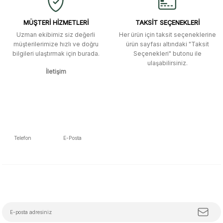
kavela ve diğer ahşap aksesuarları
menü seçeneklerinde bulunmuyor,
spesifik olarak "kavela" terimini
MÜŞTERİ HİZMETLERİ
TAKSİT SEÇENEKLERİ
aratarak bulunabilir.
Uzman ekibimiz siz değerli
Her ürün için taksit seçeneklerine
müşterilerimize hızlı ve doğru
ürün sayfası altındaki "Taksit
M... K... | 12/12/2025
bilgileri ulaştırmak için burada.
Seçenekleri" butonu ile
Gönder
ulaşabilirsiniz.
İletişim
Ben bu kadar hızlı bir teslimat
beklemiyordum. Çok teşekkür
ederim
Fatih Manga | 28/06/2025
Ben bu kadar hızlı bir teslimat
Telefon
E-Posta
beklemiyordum. Çok teşekkür
5392223653
info@mudemu.com
ederim
Fatih Manga | 28/06/2025
E-Bülten Aboneliği
Tüm trendleri, iş birliklerini ve özel kampanyaları keşfetmeye hazır ol!
Ürün ve satıcı arkadaşı tavsiye
ederim