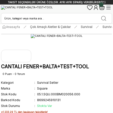
TAKSİT SEÇENEKLERİ ÜRÜNE ÖZELDİR. AYRI AYRI SİPARİŞ VEREBİLİRSİNİZ:)
Anasayfa
Çok Amaçlı Aletler & Çakılar
Survival
Surviva
CANTALI FENER+BALTA+TEST+TOOL
0 Puan - 0 Yorum
Kategori
Survival Setler
Marka
Square
Stok Kodu
05.1.SQU.000BM020056.000
Barkod Kodu
8699245910131
Stok Durumu
Stokta Var
*1.233,29 TL den başlayan taksitlerle!