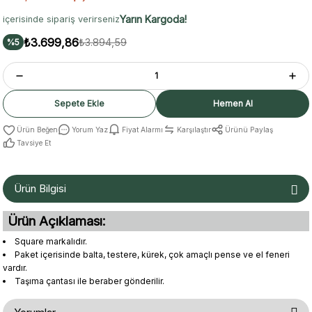
Yarın Kargoda!
içerisinde sipariş verirseniz
₺3.699,86
₺3.894,59
%5
Sepete Ekle
Hemen Al
Yorum Yaz
Fiyat Alarmı
Karşılaştır
Ürünü Paylaş
Tavsiye Et
Ürün Bilgisi
Ürün Açıklaması:
Square markalıdır.
Paket içerisinde balta, testere, kürek, çok amaçlı pense ve el feneri
vardır.
Taşıma çantası ile beraber gönderilir.