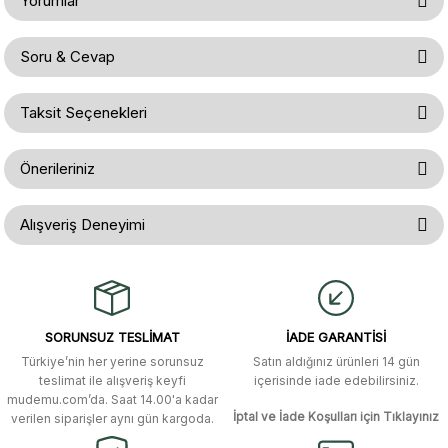
Yorumlar
Soru & Cevap
Bu ürüne ilk yorumu siz yapın!
Taksit Seçenekleri
Ürün hakkında henüz soru sorulmamış.
Yorum Yaz
Önerileriniz
Soru Sor
Bu ürünün fiyat bilgisi, resim, ürün açıklamalarında ve diğer konularda
Alışveriş Deneyimi
yetersiz gördüğünüz noktaları öneri formunu kullanarak tarafımıza
iletebilirsiniz.
Görüş ve önerileriniz için teşekkür ederiz.
Gerçekten çok hızlı ve kolay bir
alışverişti. Ürün bir gün sonra elime
ulaştı. Mağaza yetkilileri oldukça
Ürün resmi kalitesiz, bozuk veya görüntülenemiyor.
özenli ve ilgiliydiler. Tüm sorularıma
SORUNSUZ TESLİMAT
İADE GARANTİSİ
yanıt aldım ve çözüm buldum.
Ürün açıklamasında eksik bilgiler bulunuyor.
Türkiye’nin her yerine sorunsuz
Satın aldığınız ürünleri 14 gün
Ürün bilgilerinde hatalar bulunuyor.
Murat Duman | 17/03/2026
teslimat ile alışveriş keyfi
içerisinde iade edebilirsiniz.
mudemu.com’da. Saat 14.00'a kadar
Ürün fiyatı diğer sitelerden daha pahalı.
İptal ve İade Koşulları için Tıklayınız
verilen siparişler aynı gün kargoda.
Site güvenilir ve kullanışlı, fakat
Bu ürüne benzer farklı alternatifler olmalı.