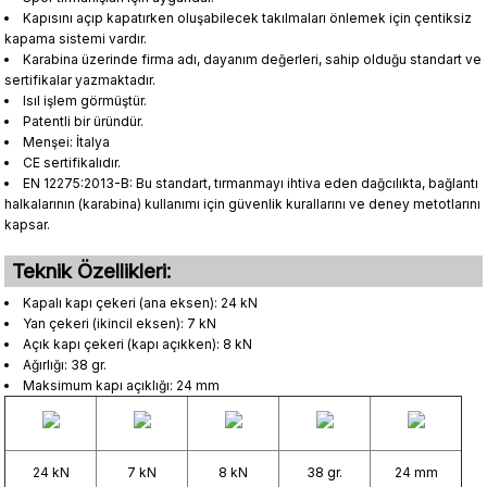
Kapısını açıp kapatırken oluşabilecek takılmaları önlemek için çentiksiz
kapama sistemi vardır.
Karabina üzerinde firma adı, dayanım değerleri, sahip olduğu standart ve
sertifikalar yazmaktadır.
Isıl işlem görmüştür.
Patentli bir üründür.
Menşei: İtalya
CE sertifikalıdır.
EN 12275:2013-B: Bu standart, tırmanmayı ihtiva eden dağcılıkta, bağlantı
halkalarının (karabina) kullanımı için güvenlik kurallarını ve deney metotlarını
kapsar.
Teknik Özellikleri:
Kapalı kapı çekeri (ana eksen): 24 kN
Yan çekeri (ikincil eksen): 7 kN
Açık kapı çekeri (kapı açıkken): 8 kN
Ağırlığı: 38 gr.
Maksimum kapı açıklığı: 24 mm
24 kN
7 kN
8 kN
38 gr.
24 mm