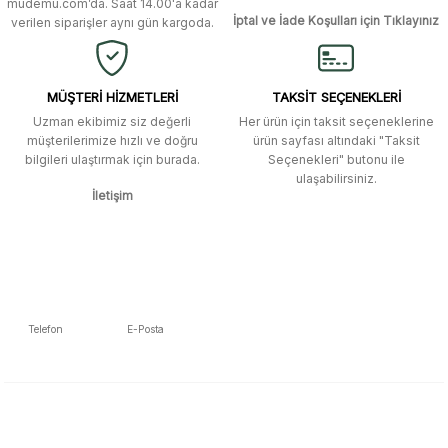
mudemu.com’da. Saat 14.00'a kadar
Ürün fiyatı diğer sitelerden daha pahalı.
İptal ve İade Koşulları için Tıklayınız
verilen siparişler aynı gün kargoda.
Site güvenilir ve kullanışlı, fakat
Bu ürüne benzer farklı alternatifler olmalı.
kavela ve diğer ahşap aksesuarları
menü seçeneklerinde bulunmuyor,
spesifik olarak "kavela" terimini
MÜŞTERİ HİZMETLERİ
TAKSİT SEÇENEKLERİ
aratarak bulunabilir.
Uzman ekibimiz siz değerli
Her ürün için taksit seçeneklerine
müşterilerimize hızlı ve doğru
ürün sayfası altındaki "Taksit
M... K... | 12/12/2025
bilgileri ulaştırmak için burada.
Seçenekleri" butonu ile
Gönder
ulaşabilirsiniz.
İletişim
Ben bu kadar hızlı bir teslimat
beklemiyordum. Çok teşekkür
ederim
Fatih Manga | 28/06/2025
Ben bu kadar hızlı bir teslimat
Telefon
E-Posta
beklemiyordum. Çok teşekkür
5392223653
info@mudemu.com
ederim
Fatih Manga | 28/06/2025
E-Bülten Aboneliği
Tüm trendleri, iş birliklerini ve özel kampanyaları keşfetmeye hazır ol!
Ürün ve satıcı arkadaşı tavsiye