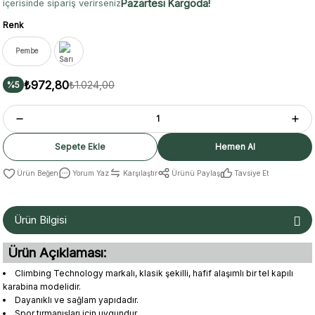
Pazartesi Kargoda!
içerisinde sipariş verirseniz
Renk
Pembe
₺972,80
₺1.024,00
%5
Sepete Ekle
Hemen Al
Yorum Yaz
Karşılaştır
Ürünü Paylaş
Tavsiye Et
Ürün Bilgisi
Ürün Açıklaması:
Climbing Technology markalı, klasik şekilli, hafif alaşımlı bir tel kapılı
karabina modelidir.
Dayanıklı ve sağlam yapıdadır.
Spor tırmanışları için uygundur.