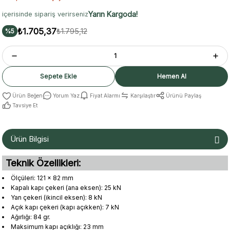
Yarın Kargoda!
içerisinde sipariş verirseniz
₺1.705,37
₺1.795,12
%5
Sepete Ekle
Hemen Al
Yorum Yaz
Fiyat Alarmı
Karşılaştır
Ürünü Paylaş
Tavsiye Et
Ürün Bilgisi
Teknik Özellikleri:
Ölçüleri: 121 x 82 mm
Kapalı kapı çekeri (ana eksen): 25 kN
Yan çekeri (ikincil eksen): 8 kN
Açık kapı çekeri (kapı açıkken): 7 kN
Ağırlığı: 84 gr.
Maksimum kapı açıklığı: 23 mm