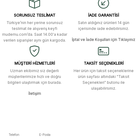
ulaştı. Mağaza yetkilileri oldukça
Ürün resmi kalitesiz, bozuk veya görüntülenemiyor.
özenli ve ilgiliydiler. Tüm sorularıma
SORUNSUZ TESLİMAT
İADE GARANTİSİ
yanıt aldım ve çözüm buldum.
Ürün açıklamasında eksik bilgiler bulunuyor.
Türkiye’nin her yerine sorunsuz
Satın aldığınız ürünleri 14 gün
Ürün bilgilerinde hatalar bulunuyor.
Murat Duman | 17/03/2026
teslimat ile alışveriş keyfi
içerisinde iade edebilirsiniz.
mudemu.com’da. Saat 14.00'a kadar
Ürün fiyatı diğer sitelerden daha pahalı.
İptal ve İade Koşulları için Tıklayınız
verilen siparişler aynı gün kargoda.
Site güvenilir ve kullanışlı, fakat
Bu ürüne benzer farklı alternatifler olmalı.
kavela ve diğer ahşap aksesuarları
menü seçeneklerinde bulunmuyor,
spesifik olarak "kavela" terimini
MÜŞTERİ HİZMETLERİ
TAKSİT SEÇENEKLERİ
aratarak bulunabilir.
Uzman ekibimiz siz değerli
Her ürün için taksit seçeneklerine
müşterilerimize hızlı ve doğru
ürün sayfası altındaki "Taksit
M... K... | 12/12/2025
bilgileri ulaştırmak için burada.
Seçenekleri" butonu ile
Gönder
ulaşabilirsiniz.
İletişim
Ben bu kadar hızlı bir teslimat
beklemiyordum. Çok teşekkür
ederim
Fatih Manga | 28/06/2025
Ben bu kadar hızlı bir teslimat
Telefon
E-Posta