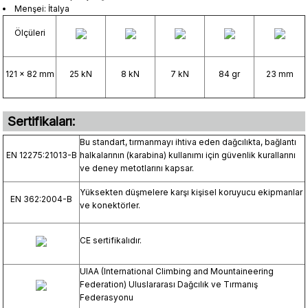
Menşei: İtalya
Ölçüleri
121 x 82 mm
25 kN
8 kN
7 kN
84 gr
23 mm
Sertifikaları:
Bu standart, tırmanmayı ihtiva eden dağcılıkta, bağlantı
EN 12275:21013-B
halkalarının (karabina) kullanımı için güvenlik kurallarını
ve deney metotlarını kapsar.
Yüksekten düşmelere karşı kişisel koruyucu ekipmanlar
EN 362:2004-B
ve konektörler.
CE sertifikalıdır.
UIAA (International Climbing and Mountaineering
Federation) Uluslararası Dağcılık ve Tırmanış
Federasyonu