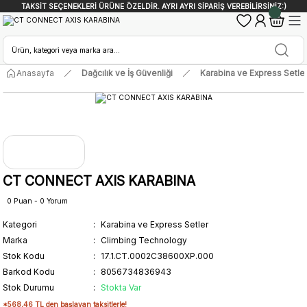
TAKSİT SEÇENEKLERİ ÜRÜNE ÖZELDİR. AYRI AYRI SİPARİŞ VEREBİLİRSİNİZ:)
Anasayfa
Dağcılık ve İş Güvenliği
Karabina ve Express Setle
CT CONNECT AXIS KARABINA
0 Puan - 0 Yorum
Kategori
Karabina ve Express Setler
Marka
Climbing Technology
Stok Kodu
17.1.CT.0002C38600XP.000
Barkod Kodu
8056734836943
Stok Durumu
Stokta Var
*568,46 TL den başlayan taksitlerle!