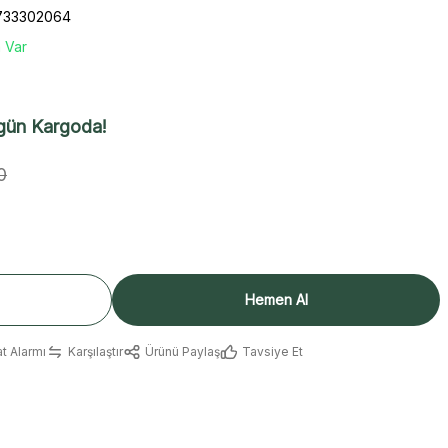
733302064
 Var
gün Kargoda!
0
Hemen Al
at Alarmı
Karşılaştır
Ürünü Paylaş
Tavsiye Et