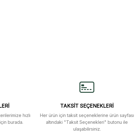
lirsiniz.
LERİ
TAKSİT SEÇENEKLERİ
rilerimize hızlı
Her ürün için taksit seçeneklerine ürün sayfası
için burada.
altındaki "Taksit Seçenekleri" butonu ile
ulaşabilirsiniz.