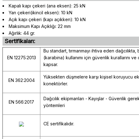
Kapalı kapı çekeri (ana eksen): 25 kN
Yan çekeri(ikincil eksen): 10 kN
Açık kapı çekeri (kapı açıkken): 10 kN
Maksimum Kapı Açıklığı: 22 mm
Ağırlık: 44 gr.
Sertifikaları:
Bu standart, tırmanmayı ihtiva eden dağcılıkta, b
EN 12275:2013
(karabina) kullanımı için güvenlik kurallarını ve
kapsar.
Yüksekten düşmelere karşı kişisel koruyucu e
EN 362:2004
konektörler.
Dağcılık ekipmanları - Kayışlar - Güvenlik gerek
EN 566:2017
yöntemleri
CE sertifikalıdır.