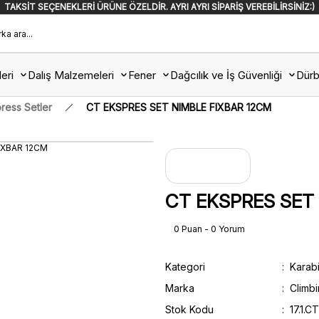
TAKSİT SEÇENEKLERİ ÜRÜNE ÖZELDİR. AYRI AYRI SİPARİŞ VEREBİLİRSİNİZ:)
eri
Dalış Malzemeleri
Fener
Dağcılık ve İş Güvenliği
Dürb
ress Setler
CT EKSPRES SET NIMBLE FIXBAR 12CM
CT EKSPRES SET
0 Puan - 0 Yorum
Kategori
Karab
Marka
Climb
Stok Kodu
17.1.