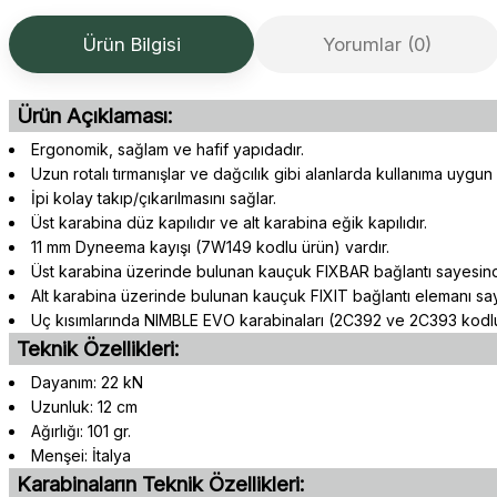
Ürün Bilgisi
Yorumlar (0)
Ürün Açıklaması:
Ergonomik, sağlam ve hafif yapıdadır.
Uzun rotalı tırmanışlar ve dağcılık gibi alanlarda kullanıma uygun
İpi kolay takıp/çıkarılmasını sağlar.
Üst karabina düz kapılıdır ve alt karabina eğik kapılıdır.
11 mm Dyneema kayışı (7W149 kodlu ürün) vardır.
Üst karabina üzerinde bulunan kauçuk FIXBAR bağlantı sayesin
Alt karabina üzerinde bulunan kauçuk FIXIT bağlantı elemanı sa
Uç kısımlarında NIMBLE EVO karabinaları (2C392 ve 2C393 kodlu 
Teknik Özellikleri:
Dayanım: 22 kN
Uzunluk: 12 cm
Ağırlığı: 101 gr.
Menşei: İtalya
Karabinaların Teknik Özellikleri: