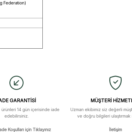
ng Federation)
ulaştı. Mağaza yetkilileri
yetersiz gördüğünüz noktaları öneri formunu kullanarak tarafımıza iletebi
buldum.
Ürün hakkında henüz soru sorulmamış.
Bu ürüne ilk yorumu siz yapın!
Yorum Yaz
Soru Sor
arı menü seçeneklerinde
ADE GARANTİSİ
MÜŞTERİ HİZMET
z ürünleri 14 gün içerisinde iade
Uzman ekibimiz siz değerli müşte
edebilirsiniz.
ve doğru bilgileri ulaştırmak 
m
ade Koşulları için Tıklayınız
İletişim