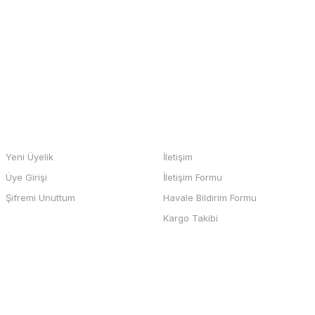
m
Gönder
HESABIM
BİZE ULAŞIN
Yeni Üyelik
İletişim
Üye Girişi
İletişim Formu
b sayfası ve odeme kolay , büyük
Şifremi Unuttum
Havale Bildirim Formu
teşekkürler
Kargo Takibi