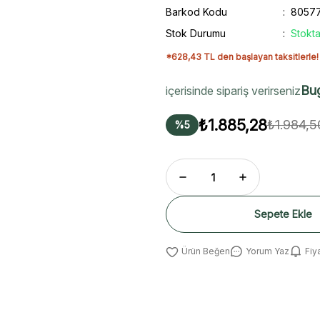
Barkod Kodu
8057
Stok Durumu
Stokta
*628,43 TL den başlayan taksitlerle!
Bu
içerisinde sipariş verirseniz
₺1.885,28
₺1.984,5
%5
Sepete Ekle
Yorum Yaz
Fiy