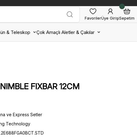
Favoriler
Üye Girişi
Sepetim
ün & Teleskop
Çok Amaçlı Aletler & Çakılar
 NIMBLE FIXBAR 12CM
ina ve Express Setler
ing Technology
CT.2E688FGA0BCT.STD