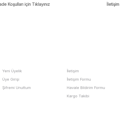
m
ade Koşulları için Tıklayınız
İletişim
m
Gönder
HESABIM
BİZE ULAŞIN
Yeni Üyelik
İletişim
Üye Girişi
İletişim Formu
b sayfası ve odeme kolay , büyük
Şifremi Unuttum
Havale Bildirim Formu
teşekkürler
Kargo Takibi