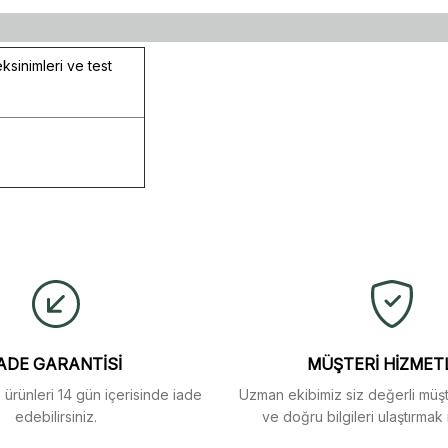
ksinimleri ve test
ulaştı. Mağaza yetkilileri
yetersiz gördüğünüz noktaları öneri formunu kullanarak tarafımıza iletebi
buldum.
Ürün hakkında henüz soru sorulmamış.
Bu ürüne ilk yorumu siz yapın!
Yorum Yaz
Soru Sor
arı menü seçeneklerinde
ADE GARANTİSİ
MÜŞTERİ HİZMET
z ürünleri 14 gün içerisinde iade
Uzman ekibimiz siz değerli müşte
edebilirsiniz.
ve doğru bilgileri ulaştırmak 