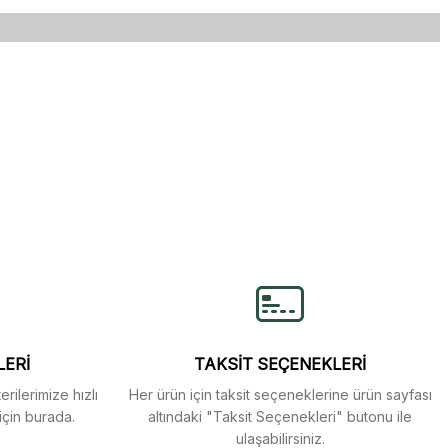
lirsiniz.
LERİ
TAKSİT SEÇENEKLERİ
rilerimize hızlı
Her ürün için taksit seçeneklerine ürün sayfası
için burada.
altındaki "Taksit Seçenekleri" butonu ile
ulaşabilirsiniz.