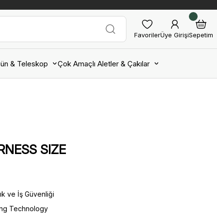
Favoriler
Üye Girişi
Sepetim
ün & Teleskop
Çok Amaçlı Aletler & Çakılar
NESS SIZE
ık ve İş Güvenliği
ing Technology