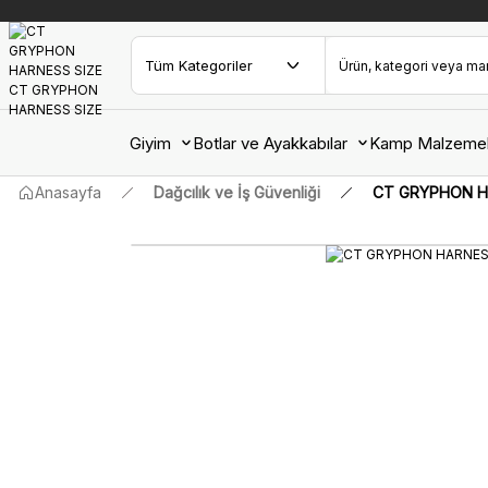
Giyim
Botlar ve Ayakkabılar
Kamp Malzemel
Anasayfa
Dağcılık ve İş Güvenliği
CT GRYPHON H