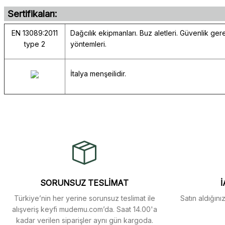
Sertifikaları:
EN 13089:2011
Dağcılık ekipmanları. Buz aletleri. Güvenlik gere
type 2
yöntemleri.
İtalya menşeilidir.
Gerçekten çok hızlı ve kolay bir alışverişti. Ürün bir gün sonra elime 
Bu ürünün fiyat bilgisi, resim, ürün açıklamalarında ve diğer konularda 
oldukça özenli ve ilgiliydiler. Tüm sorularıma yanıt aldım ve çözüm 
Görüş ve önerileriniz için teşekkür ederiz.
Murat Duman | 17/03/2026
Ürün resmi kalitesiz, bozuk veya görüntülenemiyor.
Ürün açıklamasında eksik bilgiler bulunuyor.
Site güvenilir ve kullanışlı, fakat kavela ve diğer ahşap aksesuarl
bulunmuyor, spesifik olarak "kavela" terimini aratarak bulunabilir.
SORUNSUZ TESLİMAT
İ
Ürün bilgilerinde hatalar bulunuyor.
Türkiye’nin her yerine sorunsuz teslimat ile
Satın aldığını
Ürün fiyatı diğer sitelerden daha pahalı.
M... K... | 12/12/2025
alışveriş keyfi mudemu.com’da. Saat 14.00'a
Bu ürüne benzer farklı alternatifler olmalı.
kadar verilen siparişler aynı gün kargoda.