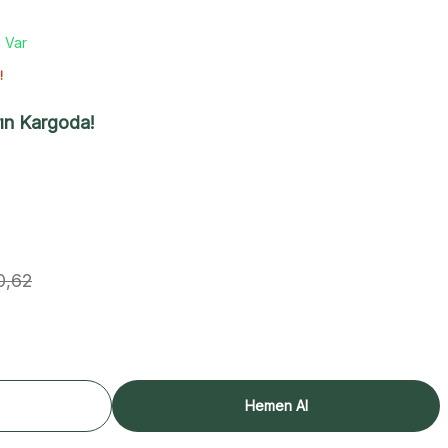
8
 Var
!
ın Kargoda!
0,62
Hemen Al