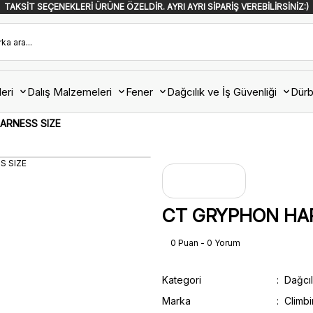
TAKSİT SEÇENEKLERİ ÜRÜNE ÖZELDİR. AYRI AYRI SİPARİŞ VEREBİLİRSİNİZ:)
eri
Dalış Malzemeleri
Fener
Dağcılık ve İş Güvenliği
Dürb
ARNESS SIZE
CT GRYPHON HAR
0 Puan - 0 Yorum
Kategori
Dağcıl
Marka
Climb