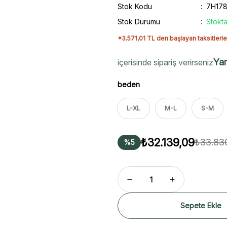
Stok Kodu
7H17
Stok Durumu
Stokta
*3.571,01 TL den başlayan taksitlerle
Yar
içerisinde sipariş verirseniz
beden
L-XL
M-L
S-M
₺32.139,09
₺33.83
%5
Sepete Ekle