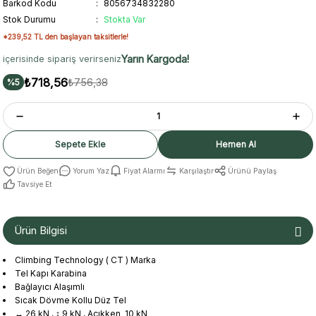
Barkod Kodu
8056734832280
Stok Durumu
Stokta Var
*239,52 TL den başlayan taksitlerle!
Yarın Kargoda!
içerisinde sipariş verirseniz
₺718,56
₺756,38
%5
Sepete Ekle
Hemen Al
Yorum Yaz
Fiyat Alarmı
Karşılaştır
Ürünü Paylaş
Tavsiye Et
Ürün Bilgisi
Climbing Technology ( CT ) Marka
Tel Kapı Karabina
Bağlayıcı Alaşımlı
Sıcak Dövme Kollu Düz Tel
↔ 26 kN , ↕ 9 kN , Açıkken 10 kN