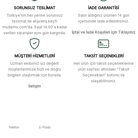
Ürün resmi kalitesiz, bozuk veya görüntülenemiyor.
özenli ve ilgiliydiler. Tüm sorularıma
SORUNSUZ TESLİMAT
İADE GARANTİSİ
yanıt aldım ve çözüm buldum.
Ürün açıklamasında eksik bilgiler bulunuyor.
Türkiye’nin her yerine sorunsuz
Satın aldığınız ürünleri 14 gün
Ürün bilgilerinde hatalar bulunuyor.
Murat Duman | 17/03/2026
teslimat ile alışveriş keyfi
içerisinde iade edebilirsiniz.
mudemu.com’da. Saat 14.00'a kadar
Ürün fiyatı diğer sitelerden daha pahalı.
İptal ve İade Koşulları için Tıklayınız
verilen siparişler aynı gün kargoda.
Site güvenilir ve kullanışlı, fakat
Bu ürüne benzer farklı alternatifler olmalı.
kavela ve diğer ahşap aksesuarları
menü seçeneklerinde bulunmuyor,
spesifik olarak "kavela" terimini
MÜŞTERİ HİZMETLERİ
TAKSİT SEÇENEKLERİ
aratarak bulunabilir.
Uzman ekibimiz siz değerli
Her ürün için taksit seçeneklerine
müşterilerimize hızlı ve doğru
ürün sayfası altındaki "Taksit
M... K... | 12/12/2025
bilgileri ulaştırmak için burada.
Seçenekleri" butonu ile
Gönder
ulaşabilirsiniz.
İletişim
Ben bu kadar hızlı bir teslimat
beklemiyordum. Çok teşekkür
ederim
Fatih Manga | 28/06/2025
Ben bu kadar hızlı bir teslimat
Telefon
E-Posta
beklemiyordum. Çok teşekkür
5392223653
info@mudemu.com
ederim