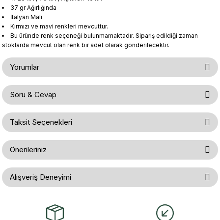
37 gr Ağırlığında
İtalyan Malı
Kırmızı ve mavi renkleri mevcuttur.
Bu üründe renk seçeneği bulunmamaktadır. Sipariş edildiği zaman
stoklarda mevcut olan renk bir adet olarak gönderilecektir.
Yorumlar
Soru & Cevap
Bu ürüne ilk yorumu siz yapın!
Taksit Seçenekleri
Ürün hakkında henüz soru sorulmamış.
Yorum Yaz
Önerileriniz
Soru Sor
Bu ürünün fiyat bilgisi, resim, ürün açıklamalarında ve diğer konularda
Alışveriş Deneyimi
yetersiz gördüğünüz noktaları öneri formunu kullanarak tarafımıza
iletebilirsiniz.
Görüş ve önerileriniz için teşekkür ederiz.
Gerçekten çok hızlı ve kolay bir
alışverişti. Ürün bir gün sonra elime
ulaştı. Mağaza yetkilileri oldukça