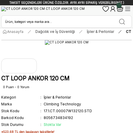
TAKSİT SEÇENEKLERİ ÜRÜNE ÖZELDİR. AYRI AYRI SİPARİŞ VEREBİLİRSİNİZ:)
Anasayfa
Dağcılık ve İş Güvenliği
İpler & Perlonlar
CT 
CT LOOP ANKOR 120 CM
0 Puan - 0 Yorum
Kategori
İpler & Perlonlar
Marka
Climbing Technology
Stok Kodu
17.1.CT.00007W132120.STD
Barkod Kodu
8056734834192
Stok Durumu
Stokta Var
*523,68 TL den başlayan taksitlerle!