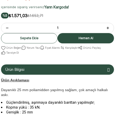
Yarın Kargoda!
içerisinde sipariş verirseniz
₺1.571,03
₺1.653,71
%5
Sepete Ekle
Hemen Al
Yorum Yaz
Fiyat Alarmı
Karşılaştır
Ürünü Paylaş
Tavsiye Et
Ürün Bilgisi
Ürün Açıklaması
Dayanıklı 25 mm poliamidden yapılmış sağlam, çok amaçlı halkalı
askı.
Güçlendirilmiş, aşınmaya dayanıklı banttan yapılmıştır;
Kopma yükü : 35 kN.
Genişlik : 25 mm