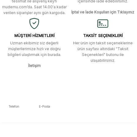
Murat Duman | 17/03/2026
teslimat ile alışveriş keyfi
içerisinde iade edebilirsiniz.
mudemu.com’da. Saat 14.00'a kadar
Ürün fiyatı diğer sitelerden daha pahalı.
İptal ve İade Koşulları için Tıklayınız
verilen siparişler aynı gün kargoda.
Site güvenilir ve kullanışlı, fakat
Bu ürüne benzer farklı alternatifler olmalı.
kavela ve diğer ahşap aksesuarları
menü seçeneklerinde bulunmuyor,
spesifik olarak "kavela" terimini
MÜŞTERİ HİZMETLERİ
TAKSİT SEÇENEKLERİ
aratarak bulunabilir.
Uzman ekibimiz siz değerli
Her ürün için taksit seçeneklerine
müşterilerimize hızlı ve doğru
ürün sayfası altındaki "Taksit
M... K... | 12/12/2025
bilgileri ulaştırmak için burada.
Seçenekleri" butonu ile
Gönder
ulaşabilirsiniz.
İletişim
Ben bu kadar hızlı bir teslimat
beklemiyordum. Çok teşekkür
ederim
Fatih Manga | 28/06/2025
Ben bu kadar hızlı bir teslimat
Telefon
E-Posta
beklemiyordum. Çok teşekkür
5392223653
info@mudemu.com
ederim
Fatih Manga | 28/06/2025
E-Bülten Aboneliği