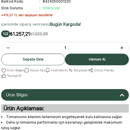
Barkod Kodu
8424050001220
Stok Durumu
Stokta Var
*419,07 TL den başlayan taksitlerle!
Bugün Kargoda!
içerisinde sipariş verirseniz
₺1.257,21
₺1.323,38
%5
Sepete Ekle
Hemen Al
Yorum Yaz
Fiyat Alarmı
Karşılaştır
Ürünü Paylaş
Tavsiye Et
Ürün Bilgisi
Ürün Açıklaması:
Tırmanıcının ellerinin terlemesini engelleyerek kuru kalmasına sağlar.
Daha iyi tırmanma performansı için kavramayı geliştirerek maksimum
tutuş sağlar.