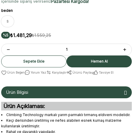
Pazartesi Kargoda!
içerisinde sipariş verirseniz
beden
S
₺1.481,29
₺1.559,25
%5
Sepete Ekle
Hemen Al
Yorum Yaz
Karşılaştır
Ürünü Paylaş
Tavsiye Et
Ürün Bilgisi
Ürün Açıklaması:
Climbing Technology markalı yarım parmaklı tırmanış eldiveni modelidir.
Keçi derisinden üretilmiş ve nefes alabilen esnek kumaş malzeme
kullanılarak üretilmiştir.
Rahat ve dayanıklı yapıdadır.