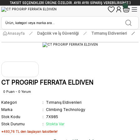
TAKSİT SEÇENEKLERİ ÜRÜNE ÖZELDİR. AYRI AYRI SİPARİŞ VEREBİLİRSİNİZ:)
Anasayfa
Dağcılık ve İş Güvenliği
Tırmanış Eldivenleri
CT PROGRIP FERRATA ELDIVEN
0 Puan - 0 Yorum
Kategori
Tırmanış Eldivenleri
Marka
Climbing Technology
Stok Kodu
7X985
Stok Durumu
Stokta Var
*493,76 TL den başlayan taksitlerle!