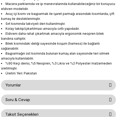
Macera parklarında ve ip manevralarında kullanabileceğiniz bir koruyucu
eldiven modelidir.
Avuç içi kısmı ve başparmak ile işaret parmağı arasındaki kısımlarda, çift
kumaş ile desteklenmiştir.
Sırt kısmında takviyeli deri kullanılmıştır.
Kolay takılıp/çıkartılması amacıyla cırtlı yapıdadır.
Eldiveni daha rahat çıkartmak amacıyla ergonomik neopren bilek
bandına sahiptir.
Bilek kısmındaki deliği sayesinde koşum (harness) ile bağlantı
sağlanabilir.
Başparmağın üst kısmında bulunan kumaş alan sayesinde teri silmek
amacıyla kullanılabilir.
%90 Keçi derisi, %5 Neopren, %3 Likra ve %2 Polyester malzemeden
üretilmiştir.
Üretim Yeri: Pakistan
Yorumlar
Soru & Cevap
Bu ürüne ilk yorumu siz yapın!
Taksit Seçenekleri