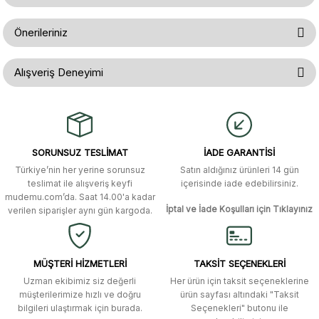
Ürün hakkında henüz soru sorulmamış.
Yorum Yaz
Önerileriniz
Soru Sor
Bu ürünün fiyat bilgisi, resim, ürün açıklamalarında ve diğer konularda
Alışveriş Deneyimi
yetersiz gördüğünüz noktaları öneri formunu kullanarak tarafımıza
iletebilirsiniz.
Görüş ve önerileriniz için teşekkür ederiz.
Gerçekten çok hızlı ve kolay bir
alışverişti. Ürün bir gün sonra elime
ulaştı. Mağaza yetkilileri oldukça
Ürün resmi kalitesiz, bozuk veya görüntülenemiyor.
özenli ve ilgiliydiler. Tüm sorularıma
SORUNSUZ TESLİMAT
İADE GARANTİSİ
yanıt aldım ve çözüm buldum.
Ürün açıklamasında eksik bilgiler bulunuyor.
Türkiye’nin her yerine sorunsuz
Satın aldığınız ürünleri 14 gün
Ürün bilgilerinde hatalar bulunuyor.
Murat Duman | 17/03/2026
teslimat ile alışveriş keyfi
içerisinde iade edebilirsiniz.
mudemu.com’da. Saat 14.00'a kadar
Ürün fiyatı diğer sitelerden daha pahalı.
İptal ve İade Koşulları için Tıklayınız
verilen siparişler aynı gün kargoda.
Site güvenilir ve kullanışlı, fakat
Bu ürüne benzer farklı alternatifler olmalı.
kavela ve diğer ahşap aksesuarları
menü seçeneklerinde bulunmuyor,
spesifik olarak "kavela" terimini
MÜŞTERİ HİZMETLERİ
TAKSİT SEÇENEKLERİ
aratarak bulunabilir.
Uzman ekibimiz siz değerli
Her ürün için taksit seçeneklerine
müşterilerimize hızlı ve doğru
ürün sayfası altındaki "Taksit
M... K... | 12/12/2025
bilgileri ulaştırmak için burada.
Seçenekleri" butonu ile
Gönder