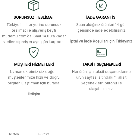
alışverişti. Ürün bir gün sonra elime
ulaştı. Mağaza yetkilileri oldukça
Ürün resmi kalitesiz, bozuk veya görüntülenemiyor.
özenli ve ilgiliydiler. Tüm sorularıma
SORUNSUZ TESLİMAT
İADE GARANTİSİ
yanıt aldım ve çözüm buldum.
Ürün açıklamasında eksik bilgiler bulunuyor.
Türkiye’nin her yerine sorunsuz
Satın aldığınız ürünleri 14 gün
Ürün bilgilerinde hatalar bulunuyor.
Murat Duman | 17/03/2026
teslimat ile alışveriş keyfi
içerisinde iade edebilirsiniz.
mudemu.com’da. Saat 14.00'a kadar
Ürün fiyatı diğer sitelerden daha pahalı.
İptal ve İade Koşulları için Tıklayınız
verilen siparişler aynı gün kargoda.
Site güvenilir ve kullanışlı, fakat
Bu ürüne benzer farklı alternatifler olmalı.
kavela ve diğer ahşap aksesuarları
menü seçeneklerinde bulunmuyor,
spesifik olarak "kavela" terimini
MÜŞTERİ HİZMETLERİ
TAKSİT SEÇENEKLERİ
aratarak bulunabilir.
Uzman ekibimiz siz değerli
Her ürün için taksit seçeneklerine
müşterilerimize hızlı ve doğru
ürün sayfası altındaki "Taksit
M... K... | 12/12/2025
bilgileri ulaştırmak için burada.
Seçenekleri" butonu ile
Gönder
ulaşabilirsiniz.
İletişim
Ben bu kadar hızlı bir teslimat
beklemiyordum. Çok teşekkür
ederim
Fatih Manga | 28/06/2025
Ben bu kadar hızlı bir teslimat
Telefon
E-Posta