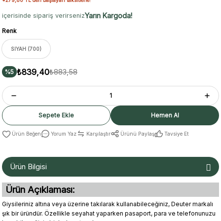
Yarın Kargoda!
içerisinde sipariş verirseniz
Renk
SIYAH (700)
₺839,40
₺883,58
%5
Sepete Ekle
Hemen Al
Yorum Yaz
Karşılaştır
Ürünü Paylaş
Tavsiye Et
Ürün Bilgisi
Ürün Açıklaması:
Giysileriniz altına veya üzerine takılarak kullanabileceğiniz, Deuter markalı
şık bir üründür. Özellikle seyahat yaparken pasaport, para ve telefonunuzu