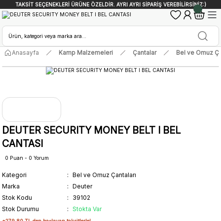
TAKSİT SEÇENEKLERİ ÜRÜNE ÖZELDİR. AYRI AYRI SİPARİŞ VEREBİLİRSİNİZ:)
Anasayfa
Kamp Malzemeleri
Çantalar
Bel ve Omuz Ça
DEUTER SECURITY MONEY BELT I BEL
CANTASI
0 Puan - 0 Yorum
Kategori
Bel ve Omuz Çantaları
Marka
Deuter
Stok Kodu
39102
Stok Durumu
Stokta Var
*279,80 TL den başlayan taksitlerle!