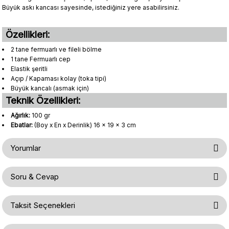
Büyük askı kancası sayesinde, istediğiniz yere asabilirsiniz.
Özellikleri:
2 tane fermuarlı ve fileli bölme
1 tane Fermuarlı cep
Elastik şeritli
Açıp / Kapaması kolay (toka tipi)
Büyük kancalı (asmak için)
Teknik Özellikleri:
Ağırlık:
100 gr
Ebatlar:
(Boy x En x Derinlik) 16 x 19 x 3 cm
Yorumlar
Soru & Cevap
Bu ürüne ilk yorumu siz yapın!
Taksit Seçenekleri
Ürün hakkında henüz soru sorulmamış.
Yorum Yaz