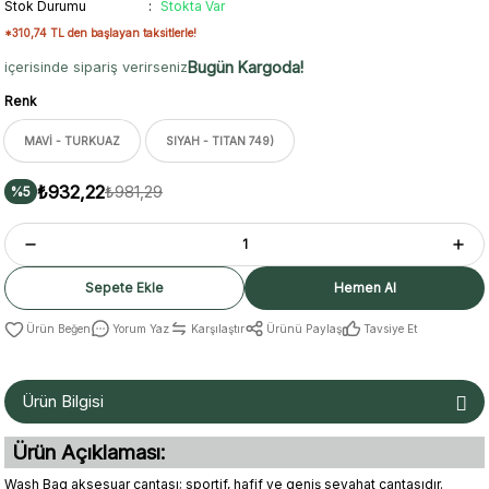
Stok Durumu
Stokta Var
*310,74 TL den başlayan taksitlerle!
Bugün Kargoda!
içerisinde sipariş verirseniz
Renk
MAVİ - TURKUAZ
SIYAH - TITAN 749)
₺932,22
₺981,29
%5
Sepete Ekle
Hemen Al
Yorum Yaz
Karşılaştır
Ürünü Paylaş
Tavsiye Et
Ürün Bilgisi
Ürün Açıklaması:
Wash Bag aksesuar çantası; sportif, hafif ve geniş seyahat çantasıdır.