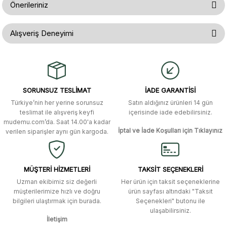
Önerileriniz
Soru Sor
Bu ürünün fiyat bilgisi, resim, ürün açıklamalarında ve diğer konularda
Alışveriş Deneyimi
yetersiz gördüğünüz noktaları öneri formunu kullanarak tarafımıza
iletebilirsiniz.
Görüş ve önerileriniz için teşekkür ederiz.
Gerçekten çok hızlı ve kolay bir
alışverişti. Ürün bir gün sonra elime
ulaştı. Mağaza yetkilileri oldukça
Ürün resmi kalitesiz, bozuk veya görüntülenemiyor.
özenli ve ilgiliydiler. Tüm sorularıma
SORUNSUZ TESLİMAT
İADE GARANTİSİ
yanıt aldım ve çözüm buldum.
Ürün açıklamasında eksik bilgiler bulunuyor.
Türkiye’nin her yerine sorunsuz
Satın aldığınız ürünleri 14 gün
Ürün bilgilerinde hatalar bulunuyor.
Murat Duman | 17/03/2026
teslimat ile alışveriş keyfi
içerisinde iade edebilirsiniz.
mudemu.com’da. Saat 14.00'a kadar
Ürün fiyatı diğer sitelerden daha pahalı.
İptal ve İade Koşulları için Tıklayınız
verilen siparişler aynı gün kargoda.
Site güvenilir ve kullanışlı, fakat
Bu ürüne benzer farklı alternatifler olmalı.
kavela ve diğer ahşap aksesuarları
menü seçeneklerinde bulunmuyor,
spesifik olarak "kavela" terimini
MÜŞTERİ HİZMETLERİ
TAKSİT SEÇENEKLERİ
aratarak bulunabilir.
Uzman ekibimiz siz değerli
Her ürün için taksit seçeneklerine
müşterilerimize hızlı ve doğru
ürün sayfası altındaki "Taksit
M... K... | 12/12/2025
bilgileri ulaştırmak için burada.
Seçenekleri" butonu ile
Gönder
ulaşabilirsiniz.
İletişim
Ben bu kadar hızlı bir teslimat