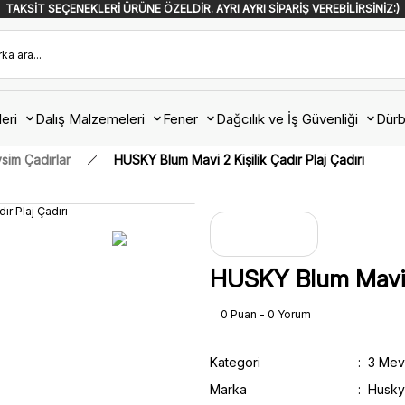
TAKSİT SEÇENEKLERİ ÜRÜNE ÖZELDİR. AYRI AYRI SİPARİŞ VEREBİLİRSİNİZ:)
eri
Dalış Malzemeleri
Fener
Dağcılık ve İş Güvenliği
Dürb
sim Çadırlar
HUSKY Blum Mavi 2 Kişilik Çadır Plaj Çadırı
HUSKY Blum Mavi 2 
0 Puan - 0 Yorum
Kategori
3 Mev
Marka
Husky