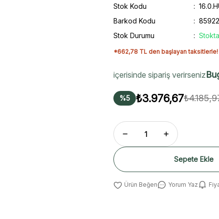
Stok Kodu
16.0.
Barkod Kodu
8592
Stok Durumu
Stokta
*662,78 TL den başlayan taksitlerle!
Bu
içerisinde sipariş verirseniz
₺3.976,67
₺4.185,9
%5
Sepete Ekle
Yorum Yaz
Fiy