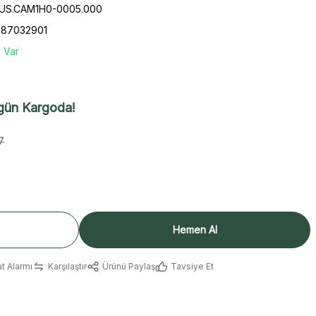
HUS.CAM1H0-0005.000
287032901
 Var
gün Kargoda!
7
Hemen Al
at Alarmı
Karşılaştır
Ürünü Paylaş
Tavsiye Et