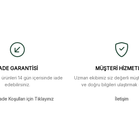
ulaştı. Mağaza yetkilileri
yetersiz gördüğünüz noktaları öneri formunu kullanarak tarafımıza iletebi
buldum.
Ürün hakkında henüz soru sorulmamış.
Bu ürüne ilk yorumu siz yapın!
Yorum Yaz
Soru Sor
arı menü seçeneklerinde
ADE GARANTİSİ
MÜŞTERİ HİZMET
z ürünleri 14 gün içerisinde iade
Uzman ekibimiz siz değerli müşte
edebilirsiniz.
ve doğru bilgileri ulaştırmak 
m
ade Koşulları için Tıklayınız
İletişim
m
Gönder