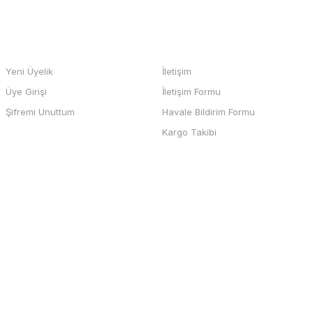
HESABIM
BİZE ULAŞIN
Yeni Üyelik
İletişim
Üye Girişi
İletişim Formu
b sayfası ve odeme kolay , büyük
Şifremi Unuttum
Havale Bildirim Formu
teşekkürler
Kargo Takibi