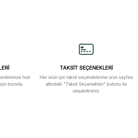
lirsiniz.
LERİ
TAKSİT SEÇENEKLERİ
rilerimize hızlı
Her ürün için taksit seçeneklerine ürün sayfası
için burada.
altındaki "Taksit Seçenekleri" butonu ile
ulaşabilirsiniz.