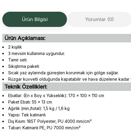
Ürün Bilgisi
Yorumlar (0)
Ürün Açıklaması:
2 kişilik
3 mevsim kullanıma uygundur.
Tamir seti
Sıkıştırma paketi
Sıcak yaz aylarında güneşten korunmak için gölge sağlar.
Rüzgar kuvvetli olduğunda kapatabilir ve hava düzelene kadar b
Teknik Özellikleri:
Ebatlar: (En x Boy x Yükseklik): 170 x 100 x 110 cm
Paket Ebatı: 55 x 13 cm
Ağırlık (min./total): 1,5 kg / 1,6 kg
Yapısı: Tek katmanlı
Dış Kısım: 185T Polyester, PU 4000 mm/cm²
Taban: Katmanlı PE, PU 7000 mm/cm²