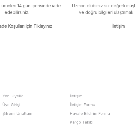
z ürünleri 14 gün içerisinde iade
Uzman ekibimiz siz değerli müşte
edebilirsiniz.
ve doğru bilgileri ulaştırmak 
m
ade Koşulları için Tıklayınız
İletişim
m
Gönder
HESABIM
BİZE ULAŞIN
Yeni Üyelik
İletişim
Üye Girişi
İletişim Formu
b sayfası ve odeme kolay , büyük
Şifremi Unuttum
Havale Bildirim Formu
teşekkürler
Kargo Takibi