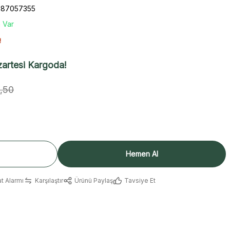
287057355
 Var
!
artesi Kargoda!
0,50
Hemen Al
at Alarmı
Karşılaştır
Ürünü Paylaş
Tavsiye Et