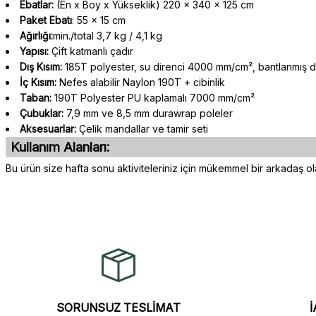
Ebatlar:
(En x Boy x Yükseklik) 220 x 340 x 125 cm
Paket Ebatı
: 55 x 15 cm
Ağırlığı:
min./total 3,7 kg / 4,1 kg
Yapısı:
Çift katmanlı çadır
Dış Kısım:
185T polyester, su direnci 4000 mm/cm², bantlanmış di
İç Kısım:
Nefes alabilir Naylon 190T + cibinlik
Taban:
190T Polyester PU kaplamalı 7000 mm/cm²
Çubuklar:
7,9 mm ve 8,5 mm durawrap poleler
Aksesuarlar:
Çelik mandallar ve tamir seti
Kullanım Alanları:
Bu ürün size hafta sonu aktiviteleriniz için mükemmel bir arkadaş ola
Gerçekten çok hızlı ve kolay bir alışverişti. Ürün bir gün sonra elime 
Bu ürünün fiyat bilgisi, resim, ürün açıklamalarında ve diğer konularda 
oldukça özenli ve ilgiliydiler. Tüm sorularıma yanıt aldım ve çözüm 
Görüş ve önerileriniz için teşekkür ederiz.
Murat Duman | 17/03/2026
Ürün resmi kalitesiz, bozuk veya görüntülenemiyor.
Ürün açıklamasında eksik bilgiler bulunuyor.
Site güvenilir ve kullanışlı, fakat kavela ve diğer ahşap aksesuarl
bulunmuyor, spesifik olarak "kavela" terimini aratarak bulunabilir.
SORUNSUZ TESLİMAT
İ
Ürün bilgilerinde hatalar bulunuyor.