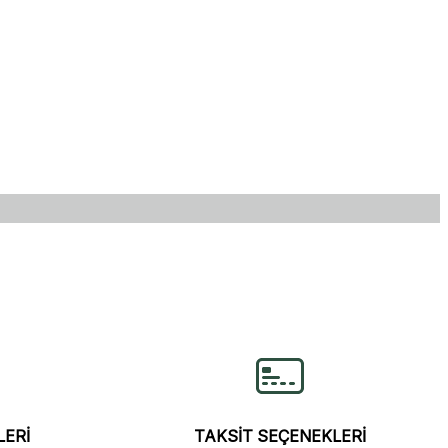
lirsiniz.
LERİ
TAKSİT SEÇENEKLERİ