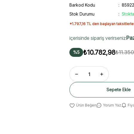
Barkod Kodu
8592
Stok Durumu
Stokta
*1.797,16 TL den başlayan taksitlerle
Paz
içerisinde sipariş verirseniz
₺10.782,98
₺11.35
%5
Sepete Ekle
Yorum Yaz
Fiy