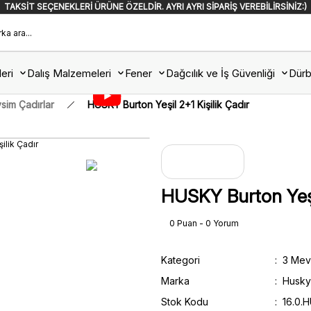
TAKSİT SEÇENEKLERİ ÜRÜNE ÖZELDİR. AYRI AYRI SİPARİŞ VEREBİLİRSİNİZ:)
eri
Dalış Malzemeleri
Fener
Dağcılık ve İş Güvenliği
Dürb
sim Çadırlar
HUSKY Burton Yeşil 2+1 Kişilik Çadır
HUSKY Burton Yeşil
0 Puan - 0 Yorum
Kategori
3 Mev
Marka
Husky
Stok Kodu
16.0.