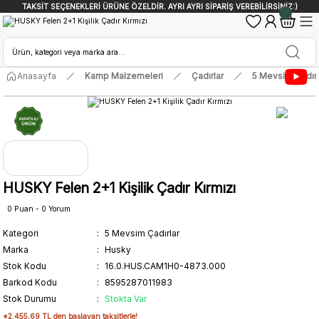
TAKSİT SEÇENEKLERİ ÜRÜNE ÖZELDİR. AYRI AYRI SİPARİŞ VEREBİLİRSİNİZ:)
Anasayfa
Kamp Malzemeleri
Çadırlar
5 Mevsim Çadırl
HUSKY Felen 2+1 Kişilik Çadır Kırmızı
0 Puan - 0 Yorum
Kategori
5 Mevsim Çadırlar
Marka
Husky
Stok Kodu
16.0.HUS.CAM1H0-4873.000
Barkod Kodu
8595287011983
Stok Durumu
Stokta Var
*2.455,69 TL den başlayan taksitlerle!