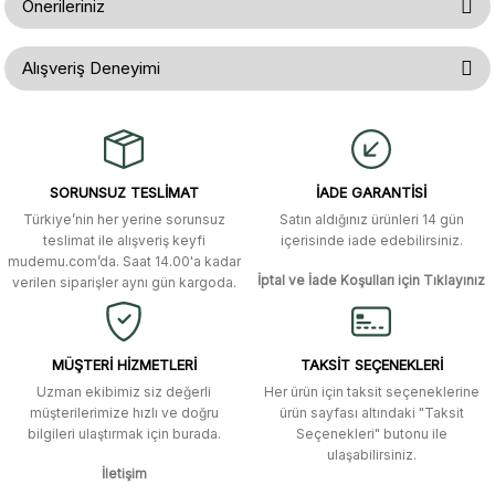
Önerileriniz
Soru Sor
Bu ürünün fiyat bilgisi, resim, ürün açıklamalarında ve diğer konularda
Alışveriş Deneyimi
yetersiz gördüğünüz noktaları öneri formunu kullanarak tarafımıza
iletebilirsiniz.
Görüş ve önerileriniz için teşekkür ederiz.
Gerçekten çok hızlı ve kolay bir
alışverişti. Ürün bir gün sonra elime
ulaştı. Mağaza yetkilileri oldukça
Ürün resmi kalitesiz, bozuk veya görüntülenemiyor.
özenli ve ilgiliydiler. Tüm sorularıma
SORUNSUZ TESLİMAT
İADE GARANTİSİ
yanıt aldım ve çözüm buldum.
Ürün açıklamasında eksik bilgiler bulunuyor.
Türkiye’nin her yerine sorunsuz
Satın aldığınız ürünleri 14 gün
Ürün bilgilerinde hatalar bulunuyor.
Murat Duman | 17/03/2026
teslimat ile alışveriş keyfi
içerisinde iade edebilirsiniz.
mudemu.com’da. Saat 14.00'a kadar
Ürün fiyatı diğer sitelerden daha pahalı.
İptal ve İade Koşulları için Tıklayınız
verilen siparişler aynı gün kargoda.
Site güvenilir ve kullanışlı, fakat
Bu ürüne benzer farklı alternatifler olmalı.
kavela ve diğer ahşap aksesuarları
menü seçeneklerinde bulunmuyor,
spesifik olarak "kavela" terimini
MÜŞTERİ HİZMETLERİ
TAKSİT SEÇENEKLERİ
aratarak bulunabilir.
Uzman ekibimiz siz değerli
Her ürün için taksit seçeneklerine
müşterilerimize hızlı ve doğru
ürün sayfası altındaki "Taksit
M... K... | 12/12/2025
bilgileri ulaştırmak için burada.
Seçenekleri" butonu ile
Gönder
ulaşabilirsiniz.
İletişim
Ben bu kadar hızlı bir teslimat