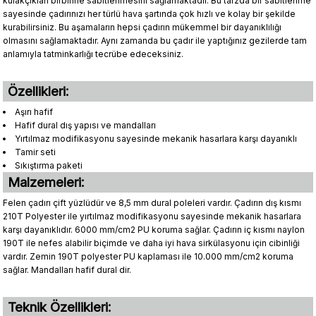
kulakçıkları birbirine sabitlenmesini sağlamaktadır. Bu tarzda bir sabitlenme
sayesinde çadırınızı her türlü hava şartında çok hızlı ve kolay bir şekilde
kurabilirsiniz. Bu aşamaların hepsi çadırın mükemmel bir dayanıklılığı
olmasını sağlamaktadır. Aynı zamanda bu çadır ile yaptığınız gezilerde tam
anlamıyla tatminkarlığı tecrübe edeceksiniz.
Özellikleri:
Aşırı hafif
Hafif dural dış yapısı ve mandalları
Yırtılmaz modifikasyonu sayesinde mekanik hasarlara karşı dayanıklı
Tamir seti
Sıkıştırma paketi
Malzemeleri:
Felen çadırı çift yüzlüdür ve 8,5 mm dural poleleri vardır. Çadırın dış kısmı
210T Polyester ile yırtılmaz modifikasyonu sayesinde mekanik hasarlara
karşı dayanıklıdır. 6000 mm/cm2 PU koruma sağlar. Çadırın iç kısmı naylon
190T ile nefes alabilir biçimde ve daha iyi hava sirkülasyonu için cibinliği
vardır. Zemin 190T polyester PU kaplaması ile 10.000 mm/cm2 koruma
sağlar. Mandalları hafif dural dir.
Teknik Özellikleri: