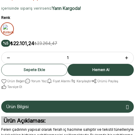
Yarın Kargoda!
içerisinde sipariş verirseniz
Renk
₺22.101,24
₺23.264,47
%5
Sepete Ekle
Hemen Al
Yorum Yaz
Fiyat Alarmı
Karşılaştır
Ürünü Paylaş
Tavsiye Et
Ürün Bilgisi
Ürün Açıklaması:
Felen çadırının yapısal olarak ferah iç hacmine sahiptir ve tekstil tünelleriyle