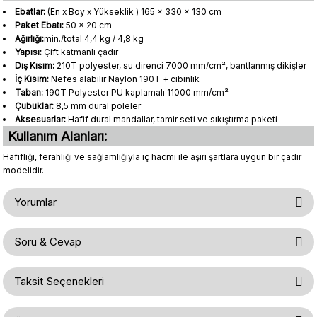
Ebatlar:
(En x Boy x Yükseklik ) 165 x 330 x 130 cm
Paket Ebatı:
50 x 20 cm
Ağırlığı:
min./total 4,4 kg / 4,8 kg
Yapısı:
Çift katmanlı çadır
Dış Kısım:
210T polyester, su direnci 7000 mm/cm², bantlanmış dikişler
İç Kısım:
Nefes alabilir Naylon 190T + cibinlik
Taban:
190T Polyester PU kaplamalı 11000 mm/cm²
Çubuklar:
8,5 mm dural poleler
Aksesuarlar:
Hafif dural mandallar, tamir seti ve sıkıştırma paketi
Kullanım Alanları:
Hafifliği, ferahlığı ve sağlamlığıyla iç hacmi ile aşırı şartlara uygun bir çadır
modelidir.
Yorumlar
Soru & Cevap
Bu ürüne ilk yorumu siz yapın!
Taksit Seçenekleri
Ürün hakkında henüz soru sorulmamış.
Yorum Yaz