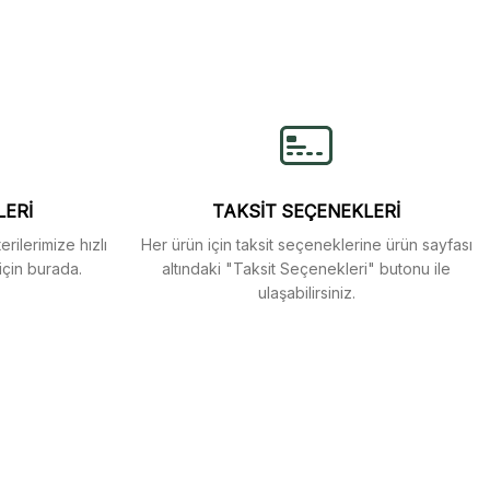
lirsiniz.
LERİ
TAKSİT SEÇENEKLERİ
rilerimize hızlı
Her ürün için taksit seçeneklerine ürün sayfası
için burada.
altındaki "Taksit Seçenekleri" butonu ile
ulaşabilirsiniz.