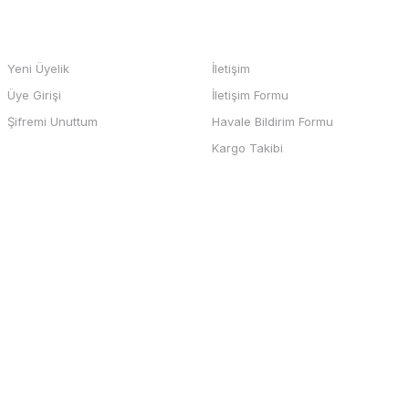
HESABIM
BİZE ULAŞIN
Yeni Üyelik
İletişim
Üye Girişi
İletişim Formu
b sayfası ve odeme kolay , büyük
Şifremi Unuttum
Havale Bildirim Formu
teşekkürler
Kargo Takibi