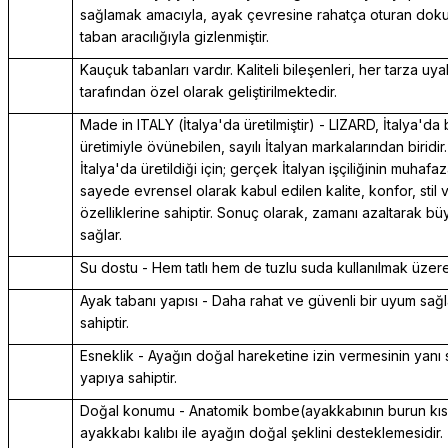
sağlamak amacıyla, ayak çevresine rahatça oturan doku
taban aracılığıyla gizlenmiştir.
Kauçuk tabanları vardır. Kaliteli bileşenleri, her tarza uy
tarafından özel olarak geliştirilmektedir.
Made in ITALY (İtalya'da üretilmiştir) - LIZARD, İtalya'da
üretimiyle övünebilen, sayılı İtalyan markalarından biridir.
İtalya'da üretildiği için; gerçek İtalyan işçiliğinin muhafa
sayede evrensel olarak kabul edilen kalite, konfor, stil 
özelliklerine sahiptir. Sonuç olarak, zamanı azaltarak b
sağlar.
Su dostu - Hem tatlı hem de tuzlu suda kullanılmak üzere 
Ayak tabanı yapısı - Daha rahat ve güvenli bir uyum sağ
sahiptir.
Esneklik - Ayağın doğal hareketine izin vermesinin yanı
yapıya sahiptir.
Doğal konumu - Anatomik bombe(ayakkabının burun kısm
ayakkabı kalıbı ile ayağın doğal şeklini desteklemesidir.