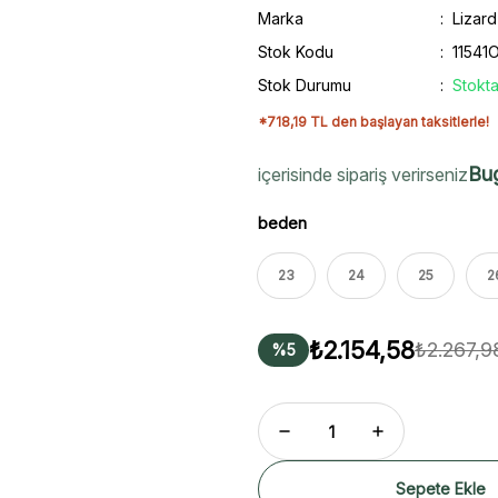
Marka
Lizard
Stok Kodu
11541
Stok Durumu
Stokta
*718,19 TL den başlayan taksitlerle!
Bu
içerisinde sipariş verirseniz
beden
23
24
25
2
₺2.154,58
₺2.267,9
%5
Sepete Ekle