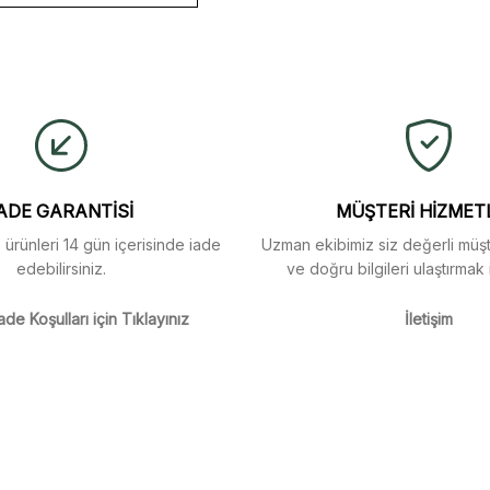
ulaştı. Mağaza yetkilileri
yetersiz gördüğünüz noktaları öneri formunu kullanarak tarafımıza iletebi
buldum.
Ürün hakkında henüz soru sorulmamış.
Bu ürüne ilk yorumu siz yapın!
Yorum Yaz
Soru Sor
arı menü seçeneklerinde
ADE GARANTİSİ
MÜŞTERİ HİZMET
z ürünleri 14 gün içerisinde iade
Uzman ekibimiz siz değerli müşte
edebilirsiniz.
ve doğru bilgileri ulaştırmak 
m
ade Koşulları için Tıklayınız
İletişim
m
Gönder