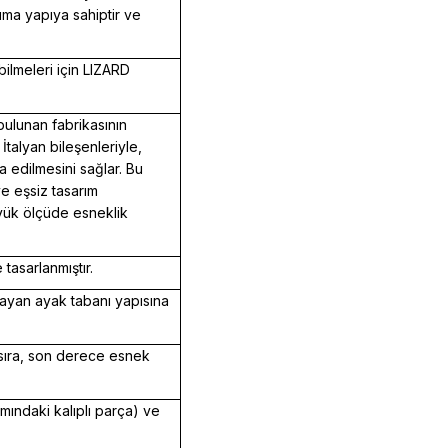
ma yapıya sahiptir ve
abilmeleri için LIZARD
 bulunan fabrikasının
 İtalyan bileşenleriyle,
za edilmesini sağlar. Bu
ve eşsiz tasarım
üyük ölçüde esneklik
tasarlanmıştır.
layan ayak tabanı yapısına
 sıra, son derece esnek
ındaki kalıplı parça) ve