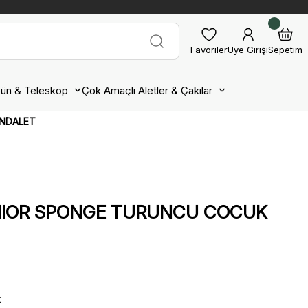
Favoriler
Üye Girişi
Sepetim
ün & Teleskop
Çok Amaçlı Aletler & Çakılar
ANDALET
UNIOR SPONGE TURUNCU COCUK
k