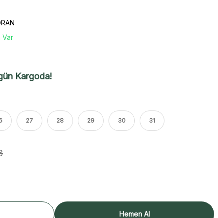
ORAN
 Var
gün Kargoda!
6
27
28
29
30
31
8
Hemen Al