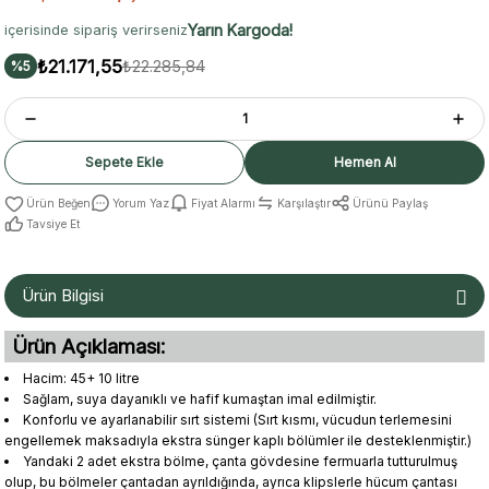
Yarın Kargoda!
içerisinde sipariş verirseniz
₺21.171,55
₺22.285,84
%5
Sepete Ekle
Hemen Al
Yorum Yaz
Fiyat Alarmı
Karşılaştır
Ürünü Paylaş
Tavsiye Et
Ürün Bilgisi
Ürün Açıklaması:
Hacim: 45+ 10 litre
Sağlam, suya dayanıklı ve hafif kumaştan imal edilmiştir.
Konforlu ve ayarlanabilir sırt sistemi (Sırt kısmı, vücudun terlemesini
engellemek maksadıyla ekstra sünger kaplı bölümler ile desteklenmiştir.)
Yandaki 2 adet ekstra bölme, çanta gövdesine fermuarla tutturulmuş
olup, bu bölmeler çantadan ayrıldığında, ayrıca klipslerle hücum çantası