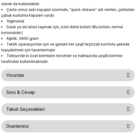
olarak da kullanılabilir.
Çanta omuz askı kayışları üzerinde, "quick release” adı verilen, çantadan
çabuk kurtulma klipsleri vardır.
Yağmurluk
Suluk ya da telsiz taşımak için, özel dahili bölüm (Bu bölüm, termal
korumalıdır.)
Ağırlık: 3900 gram
Taktik operasyonlar için ve gerekli her çeşit teçhizatı konforlu şekilde
taşıyabilmek için tasarlanmıştır.
Türkiye’de ki özel birimlerin tercihidir ve halihazırda çeşitli birimler
tarafından kullanılmaktadır.
Yorumlar
Soru & Cevap
Bu ürüne ilk yorumu siz yapın!
Taksit Seçenekleri
Ürün hakkında henüz soru sorulmamış.
Yorum Yaz
Önerileriniz
Soru Sor