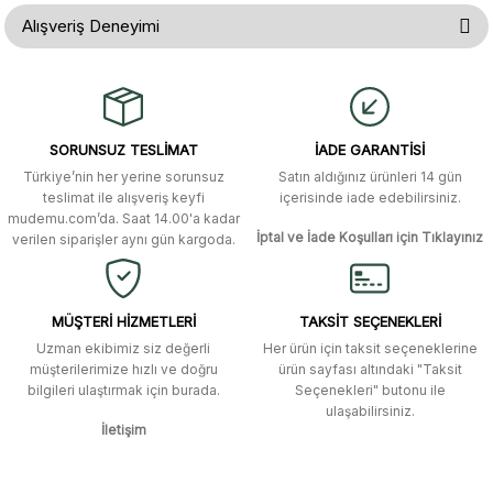
Bu ürünün fiyat bilgisi, resim, ürün açıklamalarında ve diğer konularda
Alışveriş Deneyimi
yetersiz gördüğünüz noktaları öneri formunu kullanarak tarafımıza
iletebilirsiniz.
Görüş ve önerileriniz için teşekkür ederiz.
Gerçekten çok hızlı ve kolay bir
alışverişti. Ürün bir gün sonra elime
ulaştı. Mağaza yetkilileri oldukça
Ürün resmi kalitesiz, bozuk veya görüntülenemiyor.
özenli ve ilgiliydiler. Tüm sorularıma
SORUNSUZ TESLİMAT
İADE GARANTİSİ
yanıt aldım ve çözüm buldum.
Ürün açıklamasında eksik bilgiler bulunuyor.
Türkiye’nin her yerine sorunsuz
Satın aldığınız ürünleri 14 gün
Ürün bilgilerinde hatalar bulunuyor.
Murat Duman | 17/03/2026
teslimat ile alışveriş keyfi
içerisinde iade edebilirsiniz.
mudemu.com’da. Saat 14.00'a kadar
Ürün fiyatı diğer sitelerden daha pahalı.
İptal ve İade Koşulları için Tıklayınız
verilen siparişler aynı gün kargoda.
Site güvenilir ve kullanışlı, fakat
Bu ürüne benzer farklı alternatifler olmalı.
kavela ve diğer ahşap aksesuarları
menü seçeneklerinde bulunmuyor,
spesifik olarak "kavela" terimini
MÜŞTERİ HİZMETLERİ
TAKSİT SEÇENEKLERİ
aratarak bulunabilir.
Uzman ekibimiz siz değerli
Her ürün için taksit seçeneklerine
müşterilerimize hızlı ve doğru
ürün sayfası altındaki "Taksit
M... K... | 12/12/2025
bilgileri ulaştırmak için burada.
Seçenekleri" butonu ile
Gönder
ulaşabilirsiniz.
İletişim
Ben bu kadar hızlı bir teslimat
beklemiyordum. Çok teşekkür
ederim