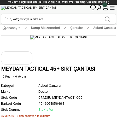
TAKSİT SEÇENEKLERİ ÜRÜNE ÖZELDİR. AYRI AYRI SİPARİŞ VEREBİLİRSİNİZ:)
Anasayfa
Kamp Malzemeleri
Çantalar
Askeri Çantalar
MEYDAN TACTICAL 45+ SIRT ÇANTASI
0 Puan - 0 Yorum
Kategori
Askeri Çantalar
Marka
Deuter
Stok Kodu
07.1.DEU.MEYDANTACTI.000
Barkod Kodu
4046051056494
Stok Durumu
Stokta Var
*2.352,39 TL den başlayan taksitlerle!