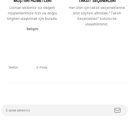
MÜŞTERİ HİZMETLERİ
TAKSİT SEÇENEKLERİ
aratarak bulunabilir.
Uzman ekibimiz siz değerli
Her ürün için taksit seçeneklerine
müşterilerimize hızlı ve doğru
ürün sayfası altındaki "Taksit
M... K... | 12/12/2025
bilgileri ulaştırmak için burada.
Seçenekleri" butonu ile
Gönder
ulaşabilirsiniz.
İletişim
Ben bu kadar hızlı bir teslimat
beklemiyordum. Çok teşekkür
ederim
Fatih Manga | 28/06/2025
Ben bu kadar hızlı bir teslimat
Telefon
E-Posta
beklemiyordum. Çok teşekkür
5392223653
info@mudemu.com
ederim
Fatih Manga | 28/06/2025
E-Bülten Aboneliği
Tüm trendleri, iş birliklerini ve özel kampanyaları keşfetmeye hazır ol!
Ürün ve satıcı arkadaşı tavsiye
ederim
Z... S... | 08/05/2025