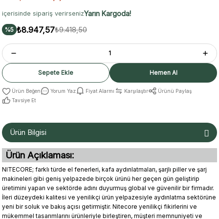
Yarın Kargoda!
içerisinde sipariş verirseniz
₺8.947,57
₺9.418,50
%5
Sepete Ekle
Hemen Al
Yorum Yaz
Fiyat Alarmı
Karşılaştır
Ürünü Paylaş
Tavsiye Et
Ürün Bilgisi
Ürün Açıklaması:
NITECORE; farklı türde el fenerleri, kafa aydınlatmaları, şarjlı piller ve şarj
makineleri gibi geniş yelpazede birçok ürünü her geçen gün geliştirip
üretimini yapan ve sektörde adını duyurmuş global ve güvenilir bir firmadır.
İleri düzeydeki kalitesi ve yenilikçi ürün yelpazesiyle aydınlatma sektörüne
yeni bir soluk ve bakış açısı getirmiştir. Nitecore yenilikçi fikirlerini ve
mükemmel tasarımlarını ürünleriyle birleştiren, müşteri memnuniyeti ve