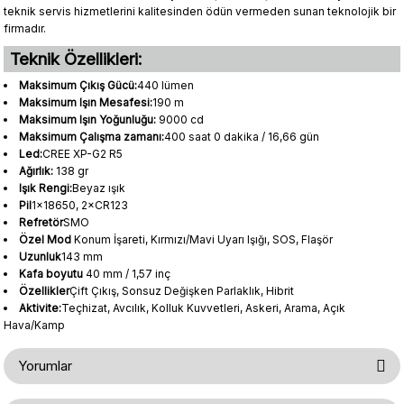
teknik servis hizmetlerini kalitesinden ödün vermeden sunan teknolojik bir
firmadır.
Teknik Özellikleri:
Maksimum Çıkış Gücü:
440 lümen
Maksimum Işın Mesafesi:
190 m
Maksimum Işın Yoğunluğu:
9000 cd
Maksimum Çalışma zamanı:
400 saat 0 dakika / 16,66 gün
Led:
CREE XP-G2 R5
Ağırlık:
138 gr
Işık Rengi:
Beyaz ışık
Pil
1×18650, 2×CR123
Refretör
SMO
Özel Mod
Konum İşareti, Kırmızı/Mavi Uyarı Işığı, SOS, Flaşör
Uzunluk
143 mm
Kafa boyutu
40 mm / 1,57 inç
Özellikler
Çift Çıkış, Sonsuz Değişken Parlaklık, Hibrit
Aktivite:
Teçhizat, Avcılık, Kolluk Kuvvetleri, Askeri, Arama, Açık
Hava/Kamp
Yorumlar