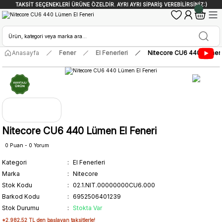
TAKSİT SEÇENEKLERİ ÜRÜNE ÖZELDİR. AYRI AYRI SİPARİŞ VEREBİLİRSİNİZ:)
Anasayfa
Fener
El Fenerleri
Nitecore CU6 440 Lümen 
Nitecore CU6 440 Lümen El Feneri
0 Puan - 0 Yorum
Kategori
El Fenerleri
Marka
Nitecore
Stok Kodu
02.1.NIT.00000000CU6.000
Barkod Kodu
6952506401239
Stok Durumu
Stokta Var
*2.982,52 TL den başlayan taksitlerle!