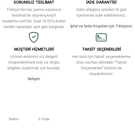
SORUNSUZ TESLİMAT
İADE GARANTİSİ
yanıt aldım ve çözüm buldum.
Ürün açıklamasında eksik bilgiler bulunuyor.
Türkiye’nin her yerine sorunsuz
Satın aldığınız ürünleri 14 gün
Ürün bilgilerinde hatalar bulunuyor.
Murat Duman | 17/03/2026
teslimat ile alışveriş keyfi
içerisinde iade edebilirsiniz.
mudemu.com’da. Saat 14.00'a kadar
Ürün fiyatı diğer sitelerden daha pahalı.
İptal ve İade Koşulları için Tıklayınız
verilen siparişler aynı gün kargoda.
Site güvenilir ve kullanışlı, fakat
Bu ürüne benzer farklı alternatifler olmalı.
kavela ve diğer ahşap aksesuarları
menü seçeneklerinde bulunmuyor,
spesifik olarak "kavela" terimini
MÜŞTERİ HİZMETLERİ
TAKSİT SEÇENEKLERİ
aratarak bulunabilir.
Uzman ekibimiz siz değerli
Her ürün için taksit seçeneklerine
müşterilerimize hızlı ve doğru
ürün sayfası altındaki "Taksit
M... K... | 12/12/2025
bilgileri ulaştırmak için burada.
Seçenekleri" butonu ile
Gönder
ulaşabilirsiniz.
İletişim
Ben bu kadar hızlı bir teslimat
beklemiyordum. Çok teşekkür
ederim
Fatih Manga | 28/06/2025
Ben bu kadar hızlı bir teslimat
Telefon
E-Posta
beklemiyordum. Çok teşekkür
5392223653
info@mudemu.com
ederim