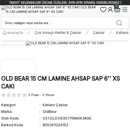
TAKSİT SEÇENEKLERİ ÜRÜNE ÖZELDİR. AYRI AYRI SİPARİŞ VEREBİLİRSİNİZ:)
0
Anasayfa
Çok Amaçlı Aletler & Çakılar
Çakılar
Katlanır
OLD BEAR 15 CM LAMINE AHSAP SAP 6'' XS
CAKI
0 Puan - 0 Yorum
Kategori
Katlanır Çakılar
Marka
OldBear
Stok Kodu
03.1.OLD.09307/15MGK.MGK
Barkod Kodu
8051411204152