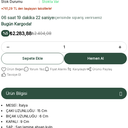
Stok Durumu
Stokta Var
*761,29 TL den başlayan taksitlerle!
06 saat 19 dakika 22 saniye
içerisinde sipariş verirseniz
Bugün Kargoda!
₺2.283,88
₺2.404,08
%5
Sepete Ekle
Hemen Al
Yorum Yaz
Fiyat Alarmı
Karşılaştır
Ürünü Paylaş
Tavsiye Et
Ürün Bilgisi
MESEİ : İtalya
ÇAKI UZUNLUĞU : 15 Cm
BIÇAK UZUNLUĞU : 6 Cm
KAPALI : 9 Cm
SAP : Sarı lamine ahşap kulp