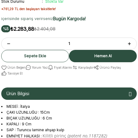
Stok Durumu
Stokta Var
*761,29 TL den başlayan taksitlerle!
Bugün Kargoda!
içerisinde sipariş verirseniz
₺2.283,88
₺2.404,08
%5
Sepete Ekle
Hemen Al
Yorum Yaz
Fiyat Alarmı
Karşılaştır
Ürünü Paylaş
Tavsiye Et
Ürün Bilgisi
MESEİ : İtalya
ÇAKI UZUNLUĞU : 15Cm
BIÇAK UZUNLUĞU : 6 Cm
KAPALI : 9 Cm
SAP : Turuncu lamine ahşap kulp
Kilitli pirinç
(patent no.1187282)
EMNİYET HALKASI :