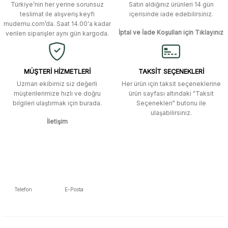
Türkiye’nin her yerine sorunsuz
Satın aldığınız ürünleri 14 gün
Ürün bilgilerinde hatalar bulunuyor.
Murat Duman | 17/03/2026
teslimat ile alışveriş keyfi
içerisinde iade edebilirsiniz.
mudemu.com’da. Saat 14.00'a kadar
Ürün fiyatı diğer sitelerden daha pahalı.
İptal ve İade Koşulları için Tıklayınız
verilen siparişler aynı gün kargoda.
Site güvenilir ve kullanışlı, fakat
Bu ürüne benzer farklı alternatifler olmalı.
kavela ve diğer ahşap aksesuarları
menü seçeneklerinde bulunmuyor,
spesifik olarak "kavela" terimini
MÜŞTERİ HİZMETLERİ
TAKSİT SEÇENEKLERİ
aratarak bulunabilir.
Uzman ekibimiz siz değerli
Her ürün için taksit seçeneklerine
müşterilerimize hızlı ve doğru
ürün sayfası altındaki "Taksit
M... K... | 12/12/2025
bilgileri ulaştırmak için burada.
Seçenekleri" butonu ile
Gönder
ulaşabilirsiniz.
İletişim
Ben bu kadar hızlı bir teslimat
beklemiyordum. Çok teşekkür
ederim
Fatih Manga | 28/06/2025
Ben bu kadar hızlı bir teslimat
Telefon
E-Posta
beklemiyordum. Çok teşekkür
5392223653
info@mudemu.com
ederim
Fatih Manga | 28/06/2025