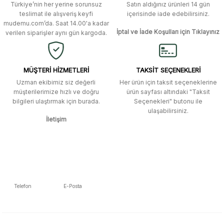
Türkiye’nin her yerine sorunsuz
Satın aldığınız ürünleri 14 gün
Ürün bilgilerinde hatalar bulunuyor.
Murat Duman | 17/03/2026
teslimat ile alışveriş keyfi
içerisinde iade edebilirsiniz.
mudemu.com’da. Saat 14.00'a kadar
Ürün fiyatı diğer sitelerden daha pahalı.
İptal ve İade Koşulları için Tıklayınız
verilen siparişler aynı gün kargoda.
Site güvenilir ve kullanışlı, fakat
Bu ürüne benzer farklı alternatifler olmalı.
kavela ve diğer ahşap aksesuarları
menü seçeneklerinde bulunmuyor,
spesifik olarak "kavela" terimini
MÜŞTERİ HİZMETLERİ
TAKSİT SEÇENEKLERİ
aratarak bulunabilir.
Uzman ekibimiz siz değerli
Her ürün için taksit seçeneklerine
müşterilerimize hızlı ve doğru
ürün sayfası altındaki "Taksit
M... K... | 12/12/2025
bilgileri ulaştırmak için burada.
Seçenekleri" butonu ile
Gönder
ulaşabilirsiniz.
İletişim
Ben bu kadar hızlı bir teslimat
beklemiyordum. Çok teşekkür
ederim
Fatih Manga | 28/06/2025
Ben bu kadar hızlı bir teslimat
Telefon
E-Posta
beklemiyordum. Çok teşekkür
5392223653
info@mudemu.com
ederim
Fatih Manga | 28/06/2025