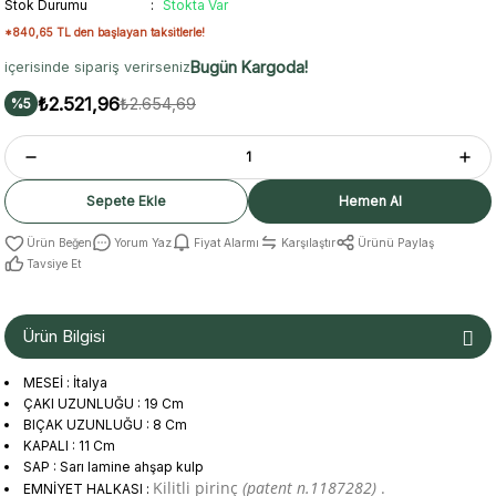
Stok Durumu
Stokta Var
*840,65 TL den başlayan taksitlerle!
Bugün Kargoda!
içerisinde sipariş verirseniz
₺2.521,96
₺2.654,69
%5
Sepete Ekle
Hemen Al
Yorum Yaz
Fiyat Alarmı
Karşılaştır
Ürünü Paylaş
Tavsiye Et
Ürün Bilgisi
MESEİ : İtalya
ÇAKI UZUNLUĞU : 19 Cm
BIÇAK UZUNLUĞU : 8 Cm
KAPALI : 11 Cm
SAP : Sarı lamine ahşap kulp
Kilitli pirinç
(patent n.1187282)
.
EMNİYET HALKASI :