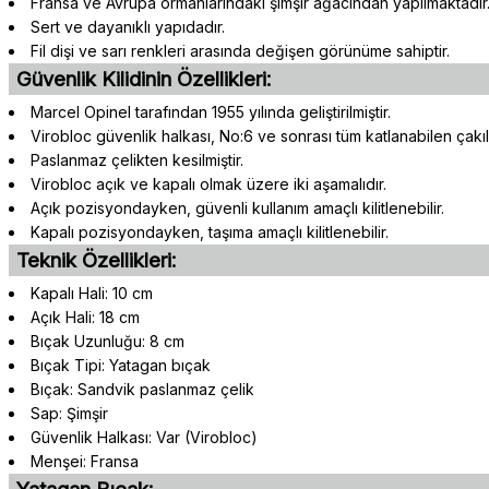
Fransa ve Avrupa ormanlarındaki şimşir ağacından yapılmaktadır
Sert ve dayanıklı yapıdadır.
Fil dişi ve sarı renkleri arasında değişen görünüme sahiptir.
Güvenlik Kilidinin Özellikleri:
Marcel Opinel tarafından 1955 yılında geliştirilmiştir.
Virobloc güvenlik halkası, No:6 ve sonrası tüm katlanabilen çakı
Paslanmaz çelikten kesilmiştir.
Virobloc açık ve kapalı olmak üzere iki aşamalıdır.
Açık pozisyondayken, güvenli kullanım amaçlı kilitlenebilir.
Kapalı pozisyondayken, taşıma amaçlı kilitlenebilir.
Teknik Özellikleri:
Kapalı Hali: 10 cm
Açık Hali: 18 cm
Bıçak Uzunluğu: 8 cm
Bıçak Tipi: Yatagan bıçak
Bıçak: Sandvik paslanmaz çelik
Sap: Şimşir
Güvenlik Halkası: Var (Virobloc)
Menşei: Fransa