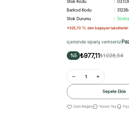
Stok Kodu
03.1.
Barkod Kodu
31238
Stok Durumu
Stokta
*325,70 TL den başlayan taksitlerle!
Paz
içerisinde sipariş verirseniz
₺977,11
₺1.028,54
%5
Sepete Ekle
Yorum Yaz
Fiy