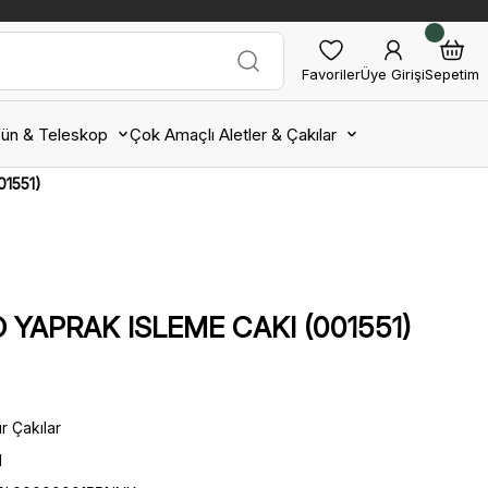
Favoriler
Üye Girişi
Sepetim
ün & Teleskop
Çok Amaçlı Aletler & Çakılar
01551)
 YAPRAK ISLEME CAKI (001551)
ır Çakılar
l