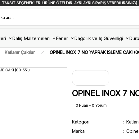
TAKSİT SEÇENEKLERİ ÜRÜNE ÖZELDİR. AYRI AYRI SİPARİŞ VEREBİLİRSİNİZ:)
eri
Dalış Malzemeleri
Fener
Dağcılık ve İş Güvenliği
Dürb
Katlanır Çakılar
OPINEL INOX 7 NO YAPRAK ISLEME CAKI (0
OPINEL INOX 7 NO
0 Puan - 0 Yorum
Kategori
Katlan
Marka
Opine