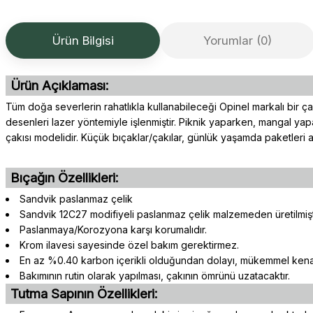
Ürün Bilgisi
Yorumlar (0)
Ürün Açıklaması:
Tüm doğa severlerin rahatlıkla kullanabileceği Opinel markalı bir çak
desenleri lazer yöntemiyle işlenmiştir. Piknik yaparken, mangal yap
çakısı modelidir. Küçük bıçaklar/çakılar, günlük yaşamda paketleri a
Bıçağın Özellikleri:
Sandvik paslanmaz çelik
Sandvik 12C27 modifiyeli paslanmaz çelik malzemeden üretilmişti
Paslanmaya/Korozyona karşı korumalıdır.
Krom ilavesi sayesinde özel bakım gerektirmez.
En az %0.40 karbon içerikli olduğundan dolayı, mükemmel kenar 
Bakımının rutin olarak yapılması, çakının ömrünü uzatacaktır.
Tutma Sapının Özellikleri: