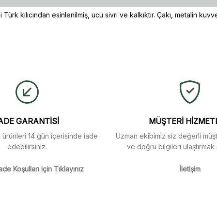
i Türk kılıcından esinlenilmiş, ucu sivri ve kalkıktır. Çakı, metalin kuv
ulaştı. Mağaza yetkilileri
yetersiz gördüğünüz noktaları öneri formunu kullanarak tarafımıza iletebi
buldum.
Ürün hakkında henüz soru sorulmamış.
Bu ürüne ilk yorumu siz yapın!
Yorum Yaz
Soru Sor
arı menü seçeneklerinde
ADE GARANTİSİ
MÜŞTERİ HİZMET
z ürünleri 14 gün içerisinde iade
Uzman ekibimiz siz değerli müşte
edebilirsiniz.
ve doğru bilgileri ulaştırmak 
m
ade Koşulları için Tıklayınız
İletişim
m