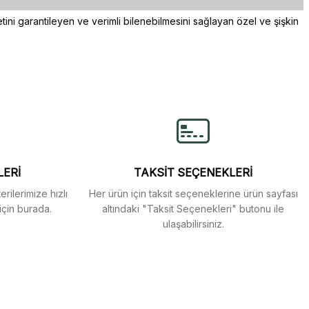
vetini garantileyen ve verimli bilenebilmesini sağlayan özel ve şişkin
lirsiniz.
LERİ
TAKSİT SEÇENEKLERİ
rilerimize hızlı
Her ürün için taksit seçeneklerine ürün sayfası
için burada.
altındaki "Taksit Seçenekleri" butonu ile
ulaşabilirsiniz.