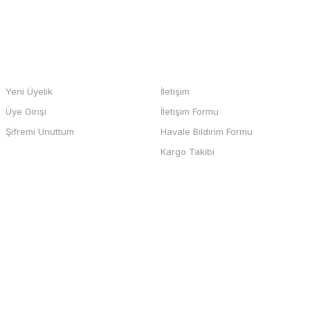
Gönder
HESABIM
BİZE ULAŞIN
Yeni Üyelik
İletişim
Üye Girişi
İletişim Formu
b sayfası ve odeme kolay , büyük
Şifremi Unuttum
Havale Bildirim Formu
teşekkürler
Kargo Takibi