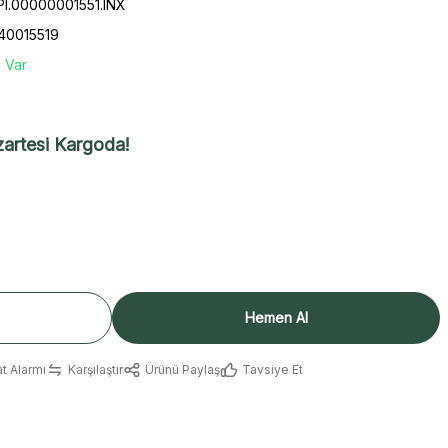
OPI.00000001551.INX
40015519
 Var
artesi Kargoda!
Hemen Al
at Alarmı
Karşılaştır
Ürünü Paylaş
Tavsiye Et