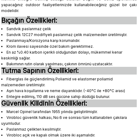
yapacağınız outdoor faaliyetlerinizde kullanabileceğiniz güzel bir çakı
modelidir.
Bıçağın Özellikleri:
Sandvik paslanmaz çelik
Sandvik 12C27 modifiyeli paslanmaz çelik malzemeden üretilmiştir.
Paslanmaya/Korozyona karşı korumalıdır.
Krom ilavesi sayesinde özel bakım gerektirmez.
En az %0.40 karbon içerikli olduğundan dolayı, mükemmel kenar
keskinliği sağlar.
Bakımının rutin olarak yapılması, çakının ömrünü uzatacaktır.
Tutma Sapının Özellikleri:
Fiberglas ile güçlendirilmiş Poliamid ve elastomer poliamid
malzemeden üretilmiştir.
Aşırı hava koşullarına ve neme dayanıklıdır. (-40°C ile +80°C arası)
Entegre edilmiş, 110 dB ses gücüne sahip düdüğü bulunur.
Güvenlik Kilidinin Özellikleri:
Marcel Opinel tarafından 1955 yılında geliştirilmiştir.
Virobloc güvenlik halkası, No:6 ve sonrası tüm katlanabilen çakılara
uyumludur.
Paslanmaz çelikten kesilmiştir.
Virobloc açık ve kapalı olmak üzere iki aşamalıdır.