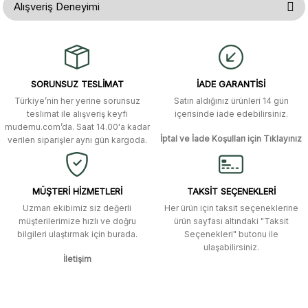
Alışveriş Deneyimi
yetersiz gördüğünüz noktaları öneri formunu kullanarak tarafımıza
iletebilirsiniz.
Görüş ve önerileriniz için teşekkür ederiz.
Gerçekten çok hızlı ve kolay bir
alışverişti. Ürün bir gün sonra elime
ulaştı. Mağaza yetkilileri oldukça
Ürün resmi kalitesiz, bozuk veya görüntülenemiyor.
özenli ve ilgiliydiler. Tüm sorularıma
SORUNSUZ TESLİMAT
İADE GARANTİSİ
yanıt aldım ve çözüm buldum.
Ürün açıklamasında eksik bilgiler bulunuyor.
Türkiye’nin her yerine sorunsuz
Satın aldığınız ürünleri 14 gün
Ürün bilgilerinde hatalar bulunuyor.
Murat Duman | 17/03/2026
teslimat ile alışveriş keyfi
içerisinde iade edebilirsiniz.
mudemu.com’da. Saat 14.00'a kadar
Ürün fiyatı diğer sitelerden daha pahalı.
İptal ve İade Koşulları için Tıklayınız
verilen siparişler aynı gün kargoda.
Site güvenilir ve kullanışlı, fakat
Bu ürüne benzer farklı alternatifler olmalı.
kavela ve diğer ahşap aksesuarları
menü seçeneklerinde bulunmuyor,
spesifik olarak "kavela" terimini
MÜŞTERİ HİZMETLERİ
TAKSİT SEÇENEKLERİ
aratarak bulunabilir.
Uzman ekibimiz siz değerli
Her ürün için taksit seçeneklerine
müşterilerimize hızlı ve doğru
ürün sayfası altındaki "Taksit
M... K... | 12/12/2025
bilgileri ulaştırmak için burada.
Seçenekleri" butonu ile
Gönder
ulaşabilirsiniz.
İletişim
Ben bu kadar hızlı bir teslimat
beklemiyordum. Çok teşekkür
ederim