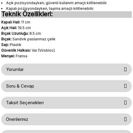
Açık pozisyondayken, güvenli kullanım amaçlı kilitlenebilir.
Kapalı pozisyondayken, taşıma amaçlı kilitlenebilir.
Teknik Özellikleri:
Kapalı Hali:
11 cm
Açık Hali:
19.5 cm
Bıçak Uzunluğu:
8.5 cm
Bıçak:
Sandvik paslanmaz çelik
Sap:
Plastik
Güvenlik Halkası:
Var (Virobloc)
Menşei:
Fransa
Yorumlar
Soru & Cevap
Bu ürüne ilk yorumu siz yapın!
Taksit Seçenekleri
Ürün hakkında henüz soru sorulmamış.
Yorum Yaz
Önerileriniz
Soru Sor
Bu ürünün fiyat bilgisi, resim, ürün açıklamalarında ve diğer konularda