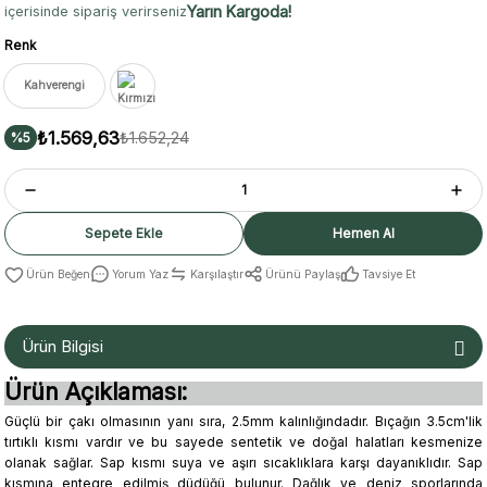
Yarın Kargoda!
içerisinde sipariş verirseniz
Renk
Kahverengi
₺1.569,63
₺1.652,24
%5
Sepete Ekle
Hemen Al
Yorum Yaz
Karşılaştır
Ürünü Paylaş
Tavsiye Et
Ürün Bilgisi
Ürün Açıklaması:
Güçlü bir çakı olmasının yanı sıra, 2.5mm kalınlığındadır. Bıçağın 3.5cm'lik
tırtıklı kısmı vardır ve bu sayede sentetik ve doğal halatları kesmenize
olanak sağlar. Sap kısmı suya ve aşırı sıcaklıklara karşı dayanıklıdır. Sap
kısmına entegre edilmiş düdüğü bulunur. Dağlık ve deniz sporlarında