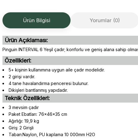
Ürün Bilgisi
Yorumlar (0)
Ürün Açıklaması:
Pinguin INTERVAL 6 Yeşil çadır; konforlu ve geniş alana sahip olmas
Özellikleri:
5+ kişinin kullanımına uygun aile çadır modelidir.
2 girişi vardır.
4 tane havalandırma penceresi bulunur.
Dikişleri bantlanmış yapıdadır.
Teknik Özellikleri:
3 mevsim çadır
Paket Ebatları: 76x46x35 cm
Ağırlığı: 19,9 kg
Giriş: 2 Girişli
Taban:Naylon, PU kaplama 10 000mm H2O