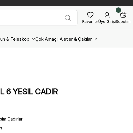
Favoriler
Üye Girişi
Sepetim
ün & Teleskop
Çok Amaçlı Aletler & Çakılar
L 6 YESIL CADIR
sim Çadırlar
in