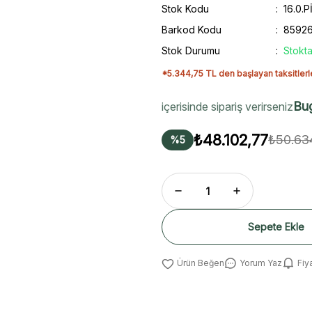
Stok Kodu
16.0.
Barkod Kodu
8592
Stok Durumu
Stokta
*5.344,75 TL den başlayan taksitlerl
Bu
içerisinde sipariş verirseniz
₺48.102,77
₺50.63
%5
Sepete Ekle
Yorum Yaz
Fiy