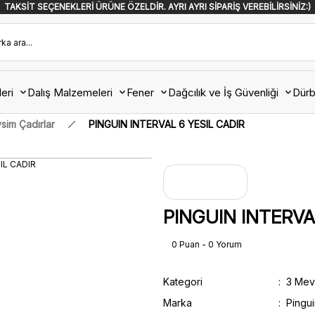
TAKSİT SEÇENEKLERİ ÜRÜNE ÖZELDİR. AYRI AYRI SİPARİŞ VEREBİLİRSİNİZ:)
eri
Dalış Malzemeleri
Fener
Dağcılık ve İş Güvenliği
Dürb
sim Çadırlar
PINGUIN INTERVAL 6 YESIL CADIR
PINGUIN INTERVA
0 Puan - 0 Yorum
Kategori
3 Mev
Marka
Pingu