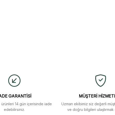
ulaştı. Mağaza yetkilileri
yetersiz gördüğünüz noktaları öneri formunu kullanarak tarafımıza iletebi
buldum.
Ürün hakkında henüz soru sorulmamış.
Bu ürüne ilk yorumu siz yapın!
Yorum Yaz
Soru Sor
arı menü seçeneklerinde
ADE GARANTİSİ
MÜŞTERİ HİZMET
z ürünleri 14 gün içerisinde iade
Uzman ekibimiz siz değerli müşte
edebilirsiniz.
ve doğru bilgileri ulaştırmak 