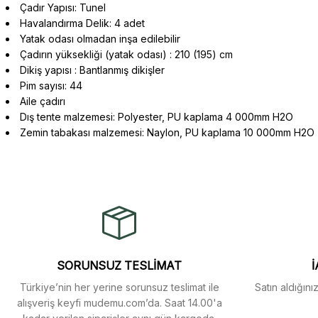
Çadır Yapısı: Tunel
Havalandırma Delik: 4 adet
Yatak odası olmadan inşa edilebilir
Çadırın yüksekliği (yatak odası) : 210 (195) cm
Dikiş yapısı : Bantlanmış dikişler
Pim sayısı: 44
Aile çadırı
Dış tente malzemesi: Polyester, PU kaplama 4 000mm H2O
Zemin tabakası malzemesi: Naylon, PU kaplama 10 000mm H2O
Gerçekten çok hızlı ve kolay bir alışverişti. Ürün bir gün sonra elime 
Bu ürünün fiyat bilgisi, resim, ürün açıklamalarında ve diğer konularda 
oldukça özenli ve ilgiliydiler. Tüm sorularıma yanıt aldım ve çözüm 
Görüş ve önerileriniz için teşekkür ederiz.
Murat Duman | 17/03/2026
Ürün resmi kalitesiz, bozuk veya görüntülenemiyor.
Ürün açıklamasında eksik bilgiler bulunuyor.
Site güvenilir ve kullanışlı, fakat kavela ve diğer ahşap aksesuarl
bulunmuyor, spesifik olarak "kavela" terimini aratarak bulunabilir.
SORUNSUZ TESLİMAT
İ
Ürün bilgilerinde hatalar bulunuyor.
Türkiye’nin her yerine sorunsuz teslimat ile
Satın aldığını
Ürün fiyatı diğer sitelerden daha pahalı.
M... K... | 12/12/2025
alışveriş keyfi mudemu.com’da. Saat 14.00'a
Bu ürüne benzer farklı alternatifler olmalı.