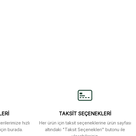
lirsiniz.
LERİ
TAKSİT SEÇENEKLERİ
rilerimize hızlı
Her ürün için taksit seçeneklerine ürün sayfası
için burada.
altındaki "Taksit Seçenekleri" butonu ile