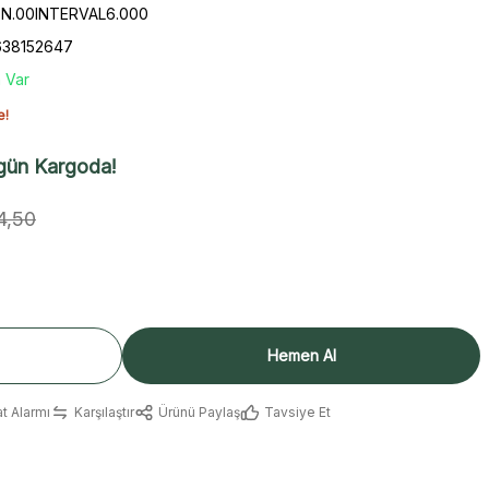
PİN.00INTERVAL6.000
638152647
 Var
e!
gün Kargoda!
4,50
Hemen Al
at Alarmı
Karşılaştır
Ürünü Paylaş
Tavsiye Et