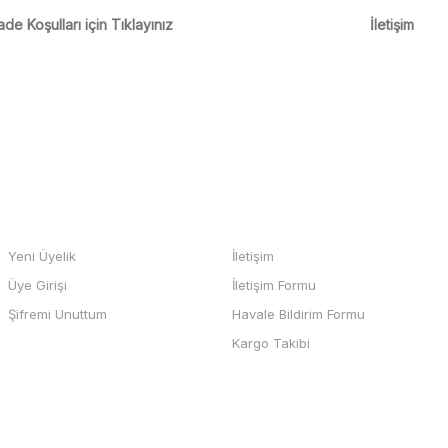
m
ade Koşulları için Tıklayınız
İletişim
m
Gönder
HESABIM
BİZE ULAŞIN
Yeni Üyelik
İletişim
Üye Girişi
İletişim Formu
b sayfası ve odeme kolay , büyük
Şifremi Unuttum
Havale Bildirim Formu
teşekkürler
Kargo Takibi