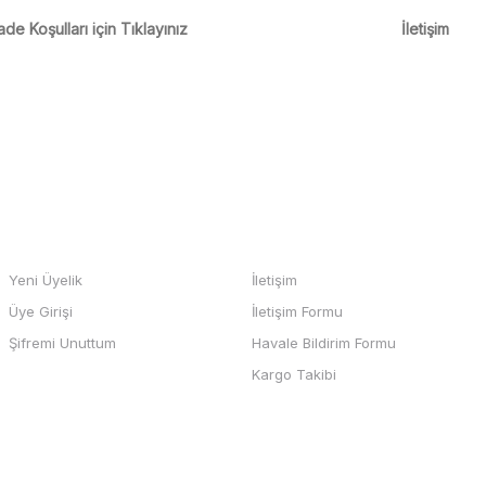
m
ade Koşulları için Tıklayınız
İletişim
m
Gönder
HESABIM
BİZE ULAŞIN
Yeni Üyelik
İletişim
Üye Girişi
İletişim Formu
b sayfası ve odeme kolay , büyük
Şifremi Unuttum
Havale Bildirim Formu
teşekkürler
Kargo Takibi