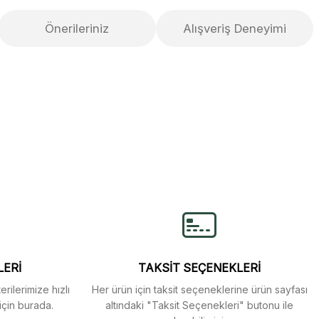
Önerileriniz
Alışveriş Deneyimi
lirsiniz.
LERİ
TAKSİT SEÇENEKLERİ
rilerimize hızlı
Her ürün için taksit seçeneklerine ürün sayfası
için burada.
altındaki "Taksit Seçenekleri" butonu ile