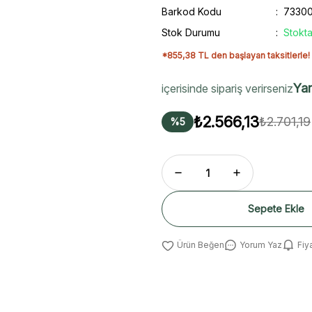
Barkod Kodu
73300
Stok Durumu
Stokta
*855,38 TL den başlayan taksitlerle!
Yar
içerisinde sipariş verirseniz
₺2.566,13
₺2.701,19
%5
Sepete Ekle
Yorum Yaz
Fiy