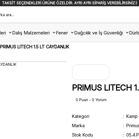
TAKSİT SEÇENEKLERİ ÜRÜNE ÖZELDİR. AYRI AYRI SİPARİŞ VEREBİLİRSİNİZ:)
eri
Dalış Malzemeleri
Fener
Dağcılık ve İş Güvenliği
Dürb
PRIMUS LITECH 1.5 LT CAYDANLIK
PRIMUS LITECH 1
0 Puan - 0 Yorum
Kategori
Kamp 
Marka
Primu
Stok Kodu
05.4.