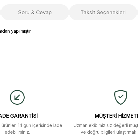
Soru & Cevap
Taksit Seçenekleri
dan yapılmıştır
.
ulaştı. Mağaza yetkilileri
yetersiz gördüğünüz noktaları öneri formunu kullanarak tarafımıza iletebi
buldum.
Ürün hakkında henüz soru sorulmamış.
Bu ürüne ilk yorumu siz yapın!
Yorum Yaz
Soru Sor
arı menü seçeneklerinde
ADE GARANTİSİ
MÜŞTERİ HİZMET
z ürünleri 14 gün içerisinde iade
Uzman ekibimiz siz değerli müşte
edebilirsiniz.
ve doğru bilgileri ulaştırmak 