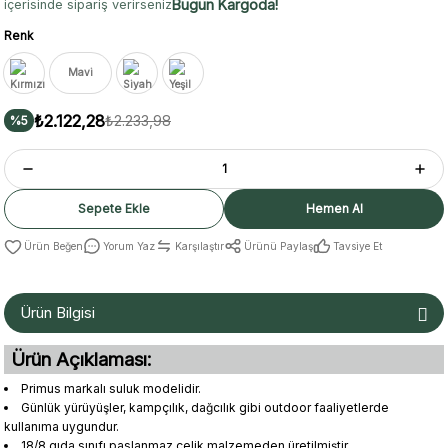
Bugün Kargoda!
içerisinde sipariş verirseniz
Renk
Mavi
₺2.122,28
₺2.233,98
%5
Sepete Ekle
Hemen Al
Yorum Yaz
Karşılaştır
Ürünü Paylaş
Tavsiye Et
Ürün Bilgisi
Ürün Açıklaması:
Primus markalı suluk modelidir.
Günlük yürüyüşler, kampçılık, dağcılık gibi outdoor faaliyetlerde
kullanıma uygundur.
18/8 gıda sınıfı paslanmaz çelik malzemeden üretilmiştir.