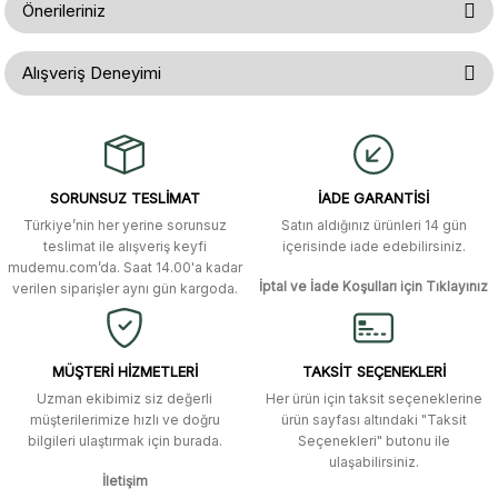
Önerileriniz
Soru Sor
Bu ürünün fiyat bilgisi, resim, ürün açıklamalarında ve diğer konularda
Alışveriş Deneyimi
yetersiz gördüğünüz noktaları öneri formunu kullanarak tarafımıza
iletebilirsiniz.
Görüş ve önerileriniz için teşekkür ederiz.
Gerçekten çok hızlı ve kolay bir
alışverişti. Ürün bir gün sonra elime
ulaştı. Mağaza yetkilileri oldukça
Ürün resmi kalitesiz, bozuk veya görüntülenemiyor.
özenli ve ilgiliydiler. Tüm sorularıma
SORUNSUZ TESLİMAT
İADE GARANTİSİ
yanıt aldım ve çözüm buldum.
Ürün açıklamasında eksik bilgiler bulunuyor.
Türkiye’nin her yerine sorunsuz
Satın aldığınız ürünleri 14 gün
Ürün bilgilerinde hatalar bulunuyor.
Murat Duman | 17/03/2026
teslimat ile alışveriş keyfi
içerisinde iade edebilirsiniz.
mudemu.com’da. Saat 14.00'a kadar
Ürün fiyatı diğer sitelerden daha pahalı.
İptal ve İade Koşulları için Tıklayınız
verilen siparişler aynı gün kargoda.
Site güvenilir ve kullanışlı, fakat
Bu ürüne benzer farklı alternatifler olmalı.
kavela ve diğer ahşap aksesuarları
menü seçeneklerinde bulunmuyor,
spesifik olarak "kavela" terimini
MÜŞTERİ HİZMETLERİ
TAKSİT SEÇENEKLERİ
aratarak bulunabilir.
Uzman ekibimiz siz değerli
Her ürün için taksit seçeneklerine
müşterilerimize hızlı ve doğru
ürün sayfası altındaki "Taksit
M... K... | 12/12/2025
bilgileri ulaştırmak için burada.
Seçenekleri" butonu ile
Gönder
ulaşabilirsiniz.
İletişim
Ben bu kadar hızlı bir teslimat